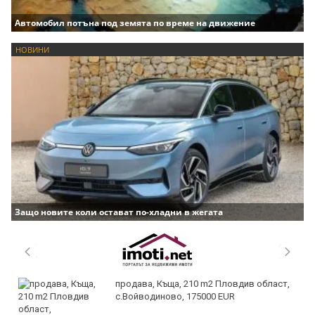
Автомобил потъна под земята по време на движение
НОВИНИ
Защо новите коли остават по-хладни в жегата
продава, Къща, 210 m2 Пловдив област,
с.Войводиново, 175000 EUR