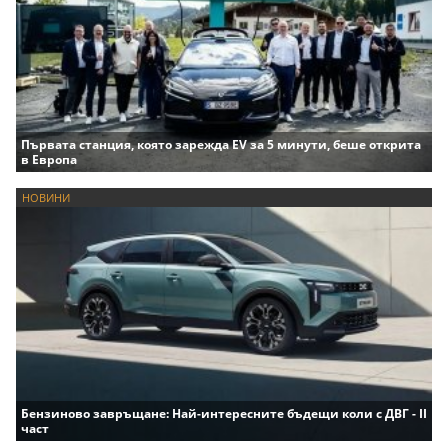
Първата станция, която зарежда EV за 5 минути, беше открита
в Европа
НОВИНИ
Бензиново завръщане: Най-интересните бъдещи коли с ДВГ - II
част