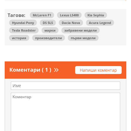
Тагове:
McLaren F1
Lexus LS400
Kia Sephia
Hyundai Pony
DS 5LS
Dacia Nova
Acura Legend
Tesla Roadster
марки
забравени модели
история
производители
първи модели
Коментари ( 1 )
Напиши коментар