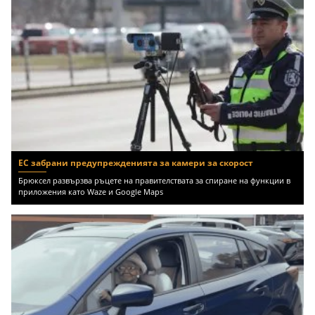
ЕС забрани предупрежденията за камери за скорост
Брюксел развързва ръцете на правителствата за спиране на функции в
приложения като Waze и Google Maps