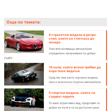
Още по темата:
8 страхотни модела в ретро-
стил, които не стигнаха до
пазара
Тези впечатляващи автомобили
определено заслужаваха по-добра
съдба
10 коли, които всеки трябва да
кара поне веднъж
Сред тях има както скромни модели,
така и екзотични спортни автомобили
5 спортни модела, които си
струват парите
Те имат атрактивен вид, представят се
добре на пътя и са на достъпни цени