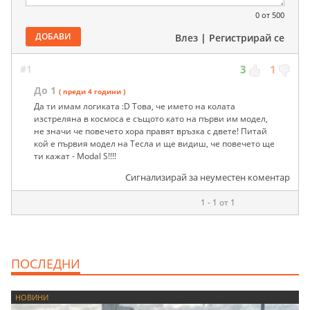
0
от 500
ДОБАВИ
Влез
|
Регистрирай се
#1
3
1
До 1
( преди 4 години )
Да ти имам логиката :D Това, че името на колата
изстреляна в космоса е същото като на първи им модел,
не значи че повечето хора правят връзка с двете! Питай
кой е първия модел на Тесла и ще видиш, че повечето ще
ти кажат - Modal S!!!!
Сигнализирай за неуместен коментар
1 - 1 от 1
ПОСЛЕДНИ
НОВИНИ