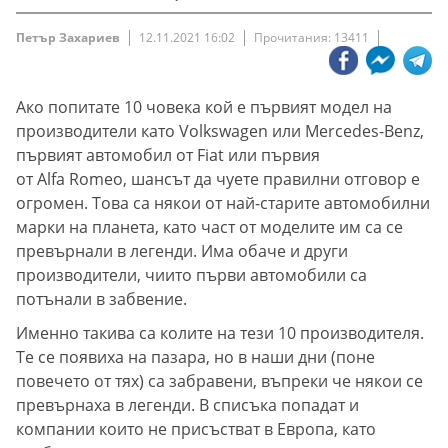
Петър Захариев
12.11.2021 16:02
Прочитания: 13411
Ако попитате 10 човека кой е първият модел на
производители като Volkswagen или Mercedes-Benz,
първият автомобил от Fiat или първия
от Alfa Romeo, шансът да чуете правилни отговор е
огромен. Това са някои от най-старите автомобилни
марки на планета, като част от моделите им са се
превърнали в легенди. Има обаче и други
производители, чиито първи автомобили са
потънали в забвение.
Именно такива са колите на тези 10 производителя.
Те се появиха на пазара, но в наши дни (поне
повечето от тях) са забравени, въпреки че някои се
превърнаха в легенди. В списъка попадат и
компании които не присъстват в Европа, като