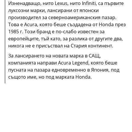
Изненадващо, нито Lexus, нито Infiniti, са първите
луксозни марки, лансирани от японски
производител за северноамериканския пазар.
Това е Acura, която беше създадена от Honda през
1985 г. Този бранд е по-слабо известен за
европейците, тъй като, за разлика от другите два,
никога не е присъствал на Стария континент.
За лансирането на новата марка в САЩ,
компанията направи Acura Legend, която беше
Всъщност не всичко по модела е на корейците.
В този регион независимото приключение на DS
пусната на пазара едновременно в Япония, под
Двигателите на Musso бяха 4, 5 и 6 цилиндрови от
започна същата година с фейслифт на три модела -
същото име, но под марката Honda.
Mercedes-Benz, произведени по лиценз, но поне
DS 3, DS 4 и DS 5, родени под чадъра на Citroën
базата беше преработена, както и каросерията.
като семейство от елегантни и изискани
Musso, по-късно преименуван на MJ на някои
автомобили. Трябваше да изчакаме чак до 2018 г.
пазари поради злощастната звучност на името
за да видим първия самостоятелен модел DS в
(особено в някои италиански региони), беше
Европа - DS 7 CROSSBACK.
първият, който излезе на пазара. Това стана през
1996 г. , а след това се появи и Korando.