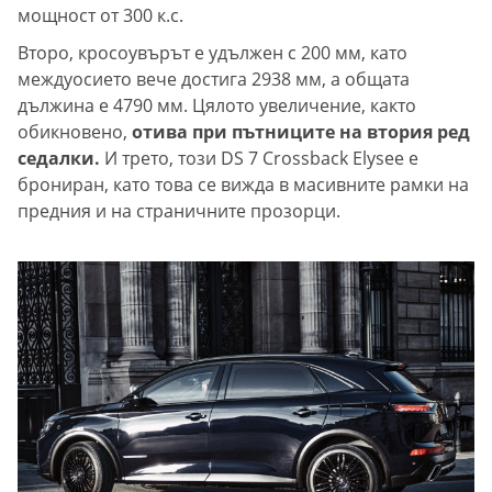
мощност от 300 к.с.
Второ, кросоувърът е удължен с 200 мм, като
междуосието вече достига 2938 мм, а общата
дължина е 4790 мм. Цялото увеличение, както
обикновено,
отива при пътниците на втория ред
седалки.
И трето, този DS 7 Crossback Elysee е
брониран, като това се вижда в масивните рамки на
предния и на страничните прозорци.