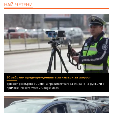
продава, Едностаен апартамент, 39 m2
НАЙ-ЧЕТЕНИ
Бургас област, к.к.Слънчев Бряг, 65500
EUR
ЕС забрани предупрежденията за камери за скорост
Брюксел развързва ръцете на правителствата за спиране на функции в
приложения като Waze и Google Maps