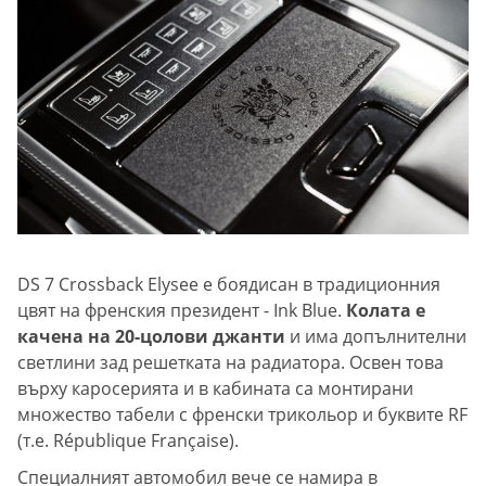
DS 7 Crossback Elysee е боядисан в традиционния
цвят на френския президент - Ink Blue.
Колата е
качена на 20-цолови джанти
и има допълнителни
светлини зад решетката на радиатора. Освен това
върху каросерията и в кабината са монтирани
множество табели с френски трикольор и буквите RF
(т.е. République Française).
Специалният автомобил вече се намира в