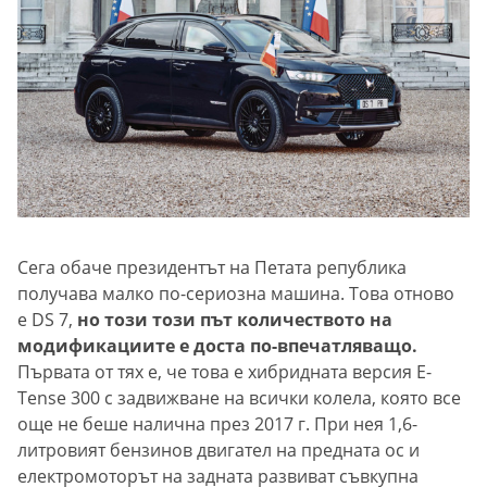
Сега обаче президентът на Петата република
получава малко по-сериозна машина. Това отново
е DS 7,
но този този път количеството на
модификациите е доста по-впечатляващо.
Първата от тях е, че това е хибридната версия E-
Tense 300 с задвижване на всички колела, която все
още не беше налична през 2017 г. При нея 1,6-
литровият бензинов двигател на предната ос и
електромоторът на задната развиват съвкупна