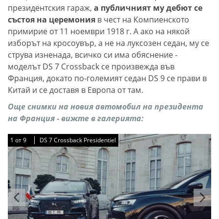
президентския гараж,
а публичният му дебют се
състоя на церемония
в чест на Компиенското
примирие от 11 ноември 1918 г. А ако на някой
изборът на кросоувър, а не на луксозен седан, му се
струва изненада, всичко си има обяснение -
моделът DS 7 Crossback се произвежда във
Франция, докато по-големият седан DS 9 се прави в
Китай и се доставя в Европа от там.
Още снимки на новия автомобил на президента
на Франция - вижте в галерията:
1
1
1
1
1
1
1
1
1
от
от
от
от
от
от
от
от
от
9
9
9
9
9
9
9
9
9
DS 7 Crossback Presidentiel
DS 7 Crossback Presidentiel
DS 7 Crossback Presidentiel
DS 7 Crossback Presidentiel
DS 7 Crossback Presidentiel
DS 7 Crossback Presidentiel
DS 7 Crossback Presidentiel
DS 7 Crossback Presidentiel
DS 7 Crossback Presidentiel