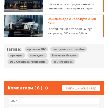
В магазина ще се предлага пълната
гама на луксозната френска марка
DS изненада с крос-купе с 680
коня
Електрическият Aero Sport Lounge
ускорява до 100 км/ч за 2,8 сек
Тагове:
луксозен SUV
специален автомобил
франция
президент
Еманюел Макрон
DS 7 Crossback Presidentiel
ds 7 crossback
Коментари ( 6 )
Напиши коментар