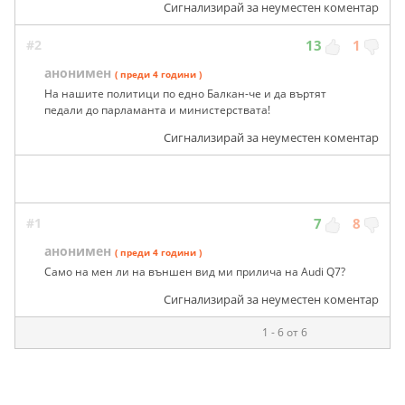
Сигнализирай за неуместен коментар
#2
13
1
анонимен
( преди 4 години )
На нашите политици по едно Балкан-че и да въртят
пeдали до парламанта и министерствата!
Сигнализирай за неуместен коментар
#1
7
8
анонимен
( преди 4 години )
Само на мен ли на външен вид ми прилича на Audi Q7?
Сигнализирай за неуместен коментар
1 - 6 от 6