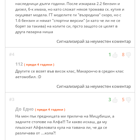
наследници дълги години. После изкараха 2.2 бензин и
дизел, 6-к имаха, но като сложат някоя тромава ск. кутия и
окуцяват модела. ГТ моделите ги "възродиха" скоро, но с
1.6 бензин и нямат "спортни версии" (и като че ли не се
борят за такива) на колите си, прсто защото се целят в
друга пазарна ниша
Сигнализирай за неуместен коментар
#4
1
8
112
( преди 4 години )
Другите се возят във висок клас, Макарончо в среден клас
аетомобил. :D
Сигнализирай за неуместен коментар
#3
3
5
До Едно
( преди 4 години )
На мен пък предницата ми прилича на Мицубиши, а
задните стопове на Алфа!!! Ти какво искаш, да му
пльоснат Айфеловата кула на тавана ли, че да се
различава от ....кола?!