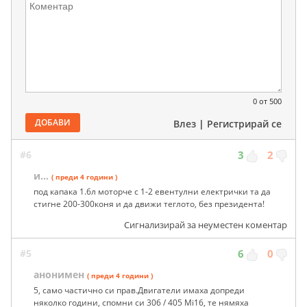
0
от 500
ДОБАВИ
Влез
|
Регистрирай се
#6
3
2
и...
( преди 4 години )
под капака 1.6л моторче с 1-2 евентулни електрички та да
стигне 200-300коня и да движи теглото, без президента!
Сигнализирай за неуместен коментар
#5
6
0
анонимен
( преди 4 години )
5, само частично си прав.Двигатели имаха допреди
няколко години, спомни си 306 / 405 Mi16, те нямяха