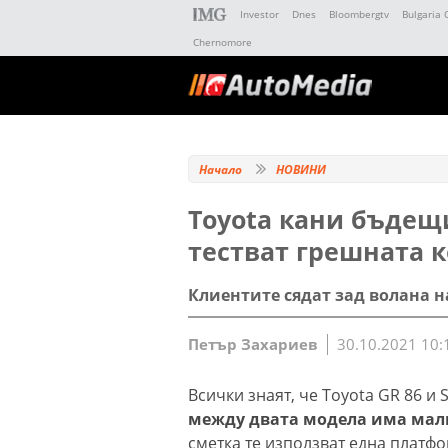
Investor
Dnes
Bloombergtv
Bulgaria 
Chernomore
Начало
НОВИНИ
Toyota кани бъдещи
тестват грешната 
Клиентите сядат зад волана на
Петър Захариев
30.10.2021 10:
Всички знаят, че Toyota GR 86 и
между двата модела има мал
сметка те използват една платфо