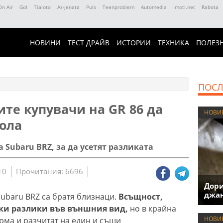
On Air
Gol
Tialoto
Az-jenata
Puls
Teenproblem
Automedia
Imoti.net
Rabota
НОВИНИ
ТЕСТ ДРАЙВ
ИСТОРИИ
ТЕХНИКА
ПОЛЕЗ
ПОСЛ
те купувачи на GR 86 да
НОВИ
кола
 Subaru BRZ, за да усетят разликата
10
Прочитания: 6696
Дори
джан
 Subaru BRZ са братя близнаци.
Всъщност,
ки разлики във външния вид,
но в крайна
НОВИ
рма и разчитат на един и същи