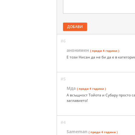
ДОБАВИ
#6
анонимен
( преди 4 години )
Е този Нисан да не би да е в категори
#5
Мда
( преди 4 години )
А всъщност Тойота и Субару просто са
заглавието!
#4
Sameman
( преди 4 години )