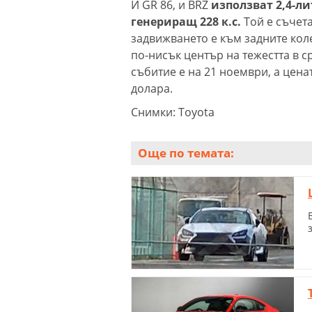
И GR 86, и BRZ
използват 2,4-ли
генериращ 228 к.с.
Той е съчет
задвижването е към задните коле
по-нисък център на тежестта в 
събитие е на 21 ноември, а цена
долара.
Снимки: Toyota
Още по темата: