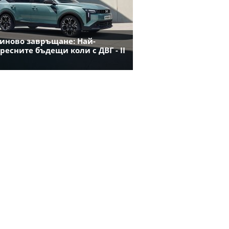
иново завръщане: Най-
ресните бъдещи коли с ДВГ - II