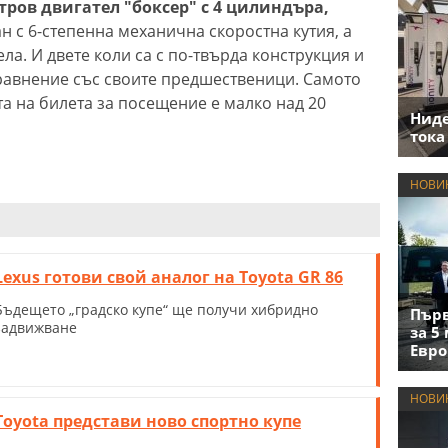
тров двигател "боксер" с 4 цилиндъра,
ан с 6-степенна механична скоростна кутия, а
ла. И двете коли са с по-твърда конструкция и
сравнение със своите предшественици. Самото
та на билета за посещение е малко над 20
Нид
тока
НОВИ
Lexus готови свой аналог на Toyota GR 86
Бъдещето „градско купе“ ще получи хибридно
Първ
задвижване
за 5
Евро
НОВИ
Toyota представи ново спортно купе