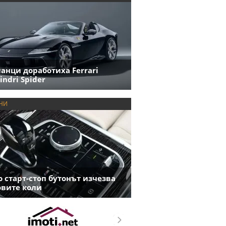
анци доработиха Ferrari
indri Spider
НИ
 старт-стоп бутонът изчезва
овите коли