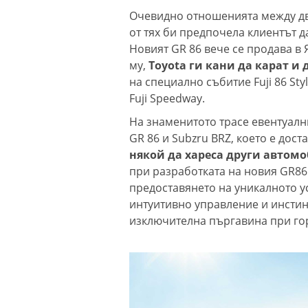
Очевидно отношенията между две
от тях би предпочела клиентът д
Новият GR 86 вече се продава в 
му,
Toyota ги кани да карат и
на специално събитие Fuji 86 Sty
Fuji Speedway.
На знаменитото трасе евентуалн
GR 86 и Subzru BRZ, което е дост
някой да хареса други автом
при разработката на новия GR86
предоставянето на уникалното 
интуитивно управление и инстин
изключителна пъргавина при го