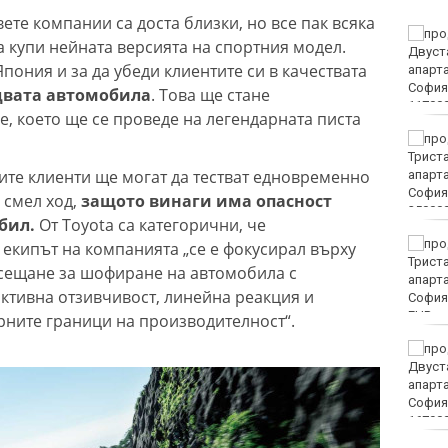
те компании са доста близки, но все пак всяка
Винисиус Жуниор
а купи нейната версията на спортния модел.
преподписа с Реал
Япония и за да убеди клиентите си в качествата
(Мадрид)
 двата автомобила
. Това ще стане
le, което ще се проведе на легендарната писта
ЦСКА удари с 3:0 Макаби
като гост
ите клиенти ще могат да тестват едновременно
а смел ход,
защото винаги има опасност
обил.
От Toyota са категорични, че
Тъжна вест! Почина
 екипът на компанията „се е фокусирал върху
голямо име в
усещане за шофиране на автомобила с
медицината
ктивна отзивчивост, линейна реакция и
EUR
рните граници на производителност“.
Златото стигна до 4295
долара за унция