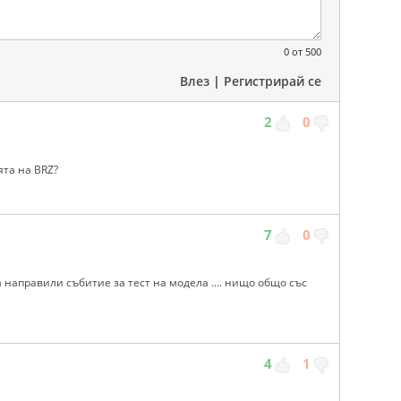
0
от 500
Влез
|
Регистрирай се
2
0
ята на BRZ?
7
0
 направили събитие за тест на модела .... нищо общо със
4
1