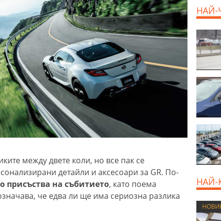
НАЙ-
800 E
ките между двете коли, но все пак се
сонализирани детайли и аксесоари за GR. По-
НАЙ-
о присъства на събитието
, като поема
означава, че едва ли ще има сериозна разлика
НОВИ