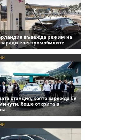
ерландия въвежда режим на
 заради електромобилите
НИ
ата станция, която зарежда EV
 минути, беше открита в
па
НИ