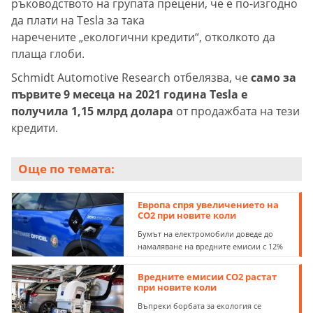
ръководството на групата прецени, че е по-изгодно
да плати на Tesla за така
наречените „екологични кредити“, отколкото да
плаща глоби.
Schmidt Automotive Research отбелязва, че
само за
първите 9 месеца на 2021 година Tesla е
получила 1,15 млрд долара
от продажбата на тези
кредити.
Още по темата:
Европа спря увеличението на
СО2 при новите коли
Бумът на електромобили доведе до
намаляване на вредните емисии с 12%
Вредните емисии СО2 растат
при новите коли
Въпреки борбата за екология се