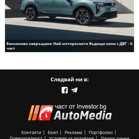
Бензиново завръщане: Най-интересните бъдещи коли с ДВГ - II
част
Следвай ни в:
Контакти
Екип
Реклама
Портфолио
Поверителност
Условия за ползване
Лични данни