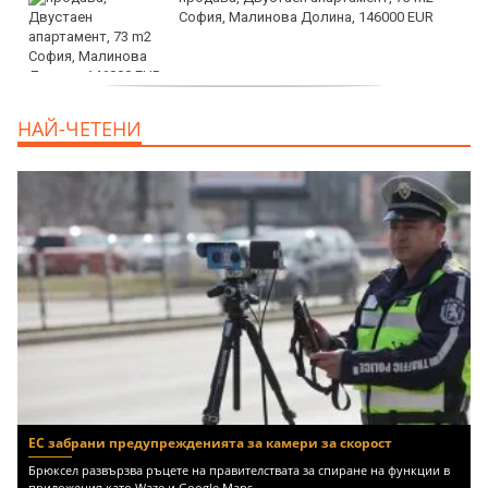
София, Малинова Долина, 146000 EUR
дава под наем, Офис, 100 m2 София,
НАЙ-ЧЕТЕНИ
Център, 800 EUR
ЕС забрани предупрежденията за камери за скорост
Брюксел развързва ръцете на правителствата за спиране на функции в
приложения като Waze и Google Maps