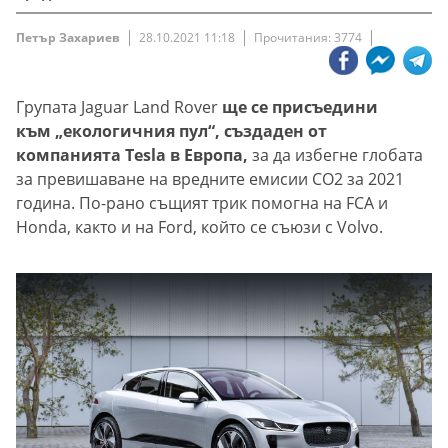
Петър Захариев
28.10.2021 11:18
Прочитания: 3774
Групата Jaguar Land Rover
ще се присъедини
към „екологичния пул“, създаден от
компанията Tesla в Европа,
за да избегне глобата
за превишаване на вредните емисии СО2 за 2021
година. По-рано същият трик помогна на FCA и
Honda, както и на Ford, който се съюзи с Volvo.