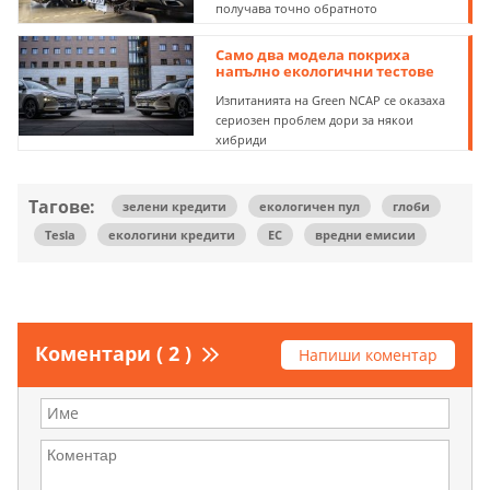
получава точно обратното
Само два модела покриха
напълно екологични тестове
Изпитанията на Green NCAP се оказаха
сериозен проблем дори за някои
хибриди
Тагове:
зелени кредити
екологичен пул
глоби
Tesla
екологини кредити
ЕС
вредни емисии
Коментари ( 2 )
Напиши коментар