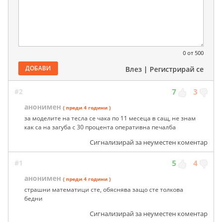
0
от 500
ДОБАВИ
Влез
|
Регистрирай се
#2
7
3
анонимен
( преди 4 години )
за моделите на тесла се чака по 11 месеца в сащ, не знам
как са на загуба с 30 процента оперативна печалба
Сигнализирай за неуместен коментар
#1
5
4
анонимен
( преди 4 години )
страшни математици сте, обяснява защо сте толкова
бедни
Сигнализирай за неуместен коментар