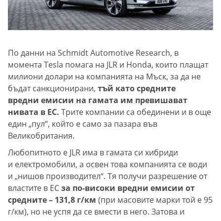
По данни на Schmidt Automotive Research, в
момента Tesla помага на JLR и Honda, които плащат
милиони долари на компанията на Мъск, за да не
бъдат санкционирани,
тъй като средните
вредни емисии на гамата им превишават
нивата в ЕС.
Трите компании са обединени и в още
един „пул“, който е само за пазара във
Великобритания.
Любопитното е JLR има в гамата си хибриди
и електромобили, а освен това компанията се води
и „нишов производител“. Тя получи разрешение от
властите в ЕС
за по-високи вредни емисии от
средните – 131,8 г/км
(при масовите марки той е 95
г/км), но не успя да се вмести в него. Затова и