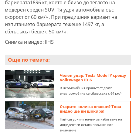
бариерата1896 кг, което е близо до теглото на
модерен среден SUV. Тя удря автомобила със
скорост от 60 км/ч. При предишния вариант на
изпитанието бариерата тежеше 1497 кг, а
сблъсъкът беше с 50 км/ч.
Снимка и видео: IIHS
Още по темата:
Челен удар: Tesla Model Y срещу
Volkswagen ID.6
В необичайния краш-тест двата
електромобила се сблъскаха с 64 км/ч
Старите коли са опасни? Това
видео ще ви шокира!
Най-сигурният начин за избягване на
инцидент си остава повишеното
внимание