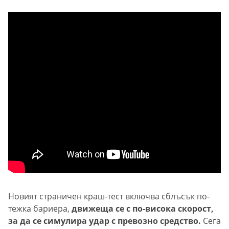
Новият страничен краш-тест включва сблъсък по-
тежка бариера,
движеща се с по-висока скорост,
за да се симулира удар с превозно средство.
Сега