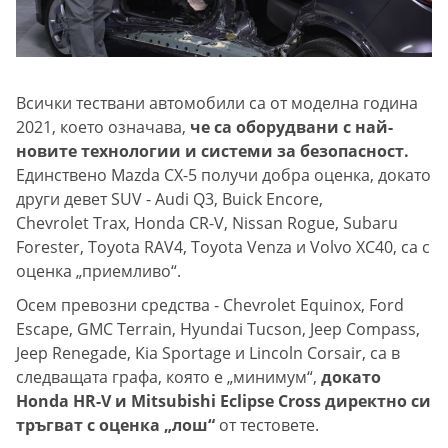
Всички тествани автомобили са от моделна година
2021, което означава,
че са оборудвани с най-
новите технологии и системи за безопасност.
Единствено Mazda CX-5 получи добра оценка, докато
други девет SUV - Audi Q3, Buick Encore,
Chevrolet Trax, Honda CR-V, Nissan Rogue, Subaru
Forester, Toyota RAV4, Toyota Venza и Volvo XC40, са с
оценка „приемливо“.
Осем превозни средства - Chevrolet Equinox, Ford
Escape, GMC Terrain, Hyundai Tucson, Jeep Compass,
Jeep Renegade, Kia Sportage и Lincoln Corsair, са в
следващата графа, която е „минимум“,
докато
Honda HR-V и Mitsubishi Eclipse Cross директно си
тръгват с оценка „лош“
от тестовете.