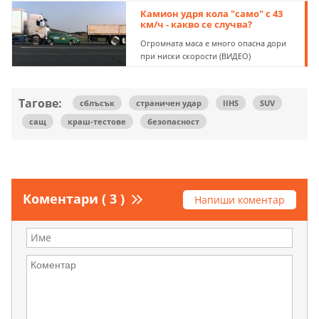
Камион удря кола "само" с 43
км/ч - какво се случва?
Огромната маса е много опасна дори
при ниски скорости (ВИДЕО)
Тагове:
сблъсък
страничен удар
IIHS
SUV
сащ
краш-тестове
безопасност
Коментари ( 3 )
Напиши коментар