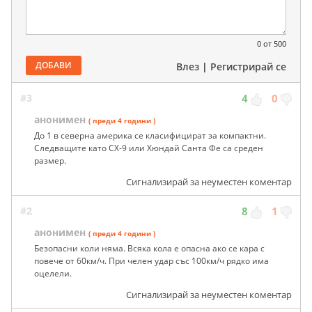
0
от 500
ДОБАВИ
Влез
|
Регистрирай се
#3
4
0
анонимен
( преди 4 години )
До 1 в северна америка се класифицират за компактни.
Следващите като CX-9 или Хюндай Санта Фе са среден
размер.
Сигнализирай за неуместен коментар
#2
8
1
анонимен
( преди 4 години )
Безопасни коли няма. Всяка кола е опасна ако се кара с
повече от 60км/ч. При челен удар със 100км/ч рядко има
оцелели.
Сигнализирай за неуместен коментар