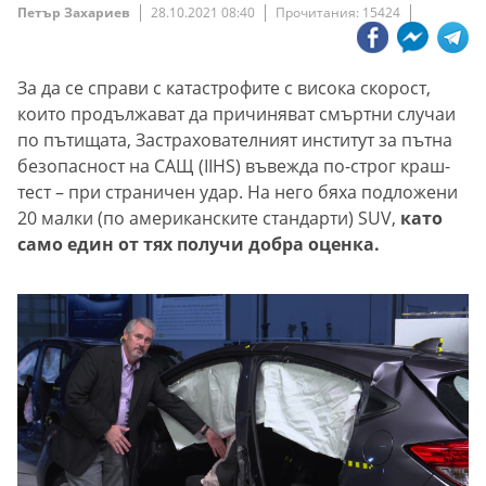
Петър Захариев
28.10.2021 08:40
Прочитания: 15424
За да се справи с катастрофите с висока скорост,
които продължават да причиняват смъртни случаи
по пътищата, Застрахователният институт за пътна
безопасност на САЩ (IIHS) въвежда по-строг краш-
тест – при страничен удар. На него бяха подложени
20 малки (по американските стандарти) SUV,
като
само един от тях получи добра оценка.