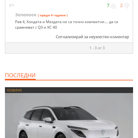
#1
7
2
Зеленоок
( преди 4 години )
Рав 4, Хондата и Маздата не са точно компактни.... да се
сравняват с Q3 и XC 40
Сигнализирай за неуместен коментар
1 - 3 от 3
ПОСЛЕДНИ
НОВИНИ