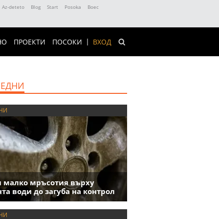
Az-deteto
Blog
Start
Posoka
Boec
НО
ПРОЕКТИ
ПОСОКИ
ВХОД
ЕДНИ
НИ
 малко мръсотия върху
та води до загуба на контрол
НИ