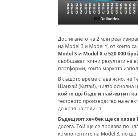
Достигането на 2 млн реализир
на Model 3 и Model Y, от които с
Model S и Model X е 520 000 бр
съобщават точни резултати на вс
платформи, които марката изпол
В същото време става ясно, че T
Шанхай (Китай), чиято основна ц
който ще бъде и най-евтин ка
тестовото производство на елек
до края на година.
Бъдещият хечбек ще се казва M
досега. Той ще се продава по цял
компонентите на Model 3, но ще 