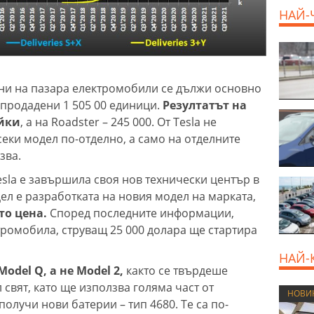
НАЙ-
800 E
ани на пазара електромобили се дължи основно
а продадени 1 505 00 единици.
Резултатът на
ойки
, а на Roadster – 245 000. От Tesla не
еки модел по-отделно, а само на отделните
зва.
esla е завършила своя нов технически център в
ел е разработката на новия модел на марката,
то цена.
Според последните информации,
тромобила, струващ 25 000 долара ще стартира
НАЙ-
odel Q, а не Model 2,
както се твърдеше
 свят, като ще използва голяма част от
НОВИ
получи нови батерии – тип 4680. Те са по-