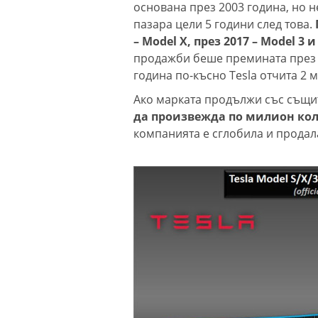
основана през 2003 година, но н
пазара цели 5 години след това.
– Model X, през 2017 – Model 3 и
продажби беше премината през 20
година по-късно Tesla отчита 2 
Ако марката продължи със същи
да произвежда по милион кол
компанията е сглобила и продала