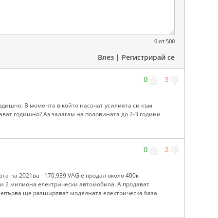
0
от 500
Влез
|
Регистрирай се
0
3
одишно. В момента в който насочат усилията си към
ват годишно? Аз залагам на половината до 2-3 години
0
2
ата на 2021ва - 170,939 VAG е продал около 400к
зи 2 милиона електрически автомобила. А продават
 Тепърва ще разширяват моделната електрическа база