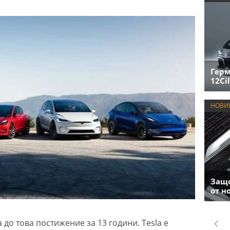
Герм
12Cil
НОВИ
Защо
от н
до това постижение за 13 години. Tesla е