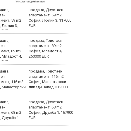
продава, Двустаен
Вярв
апартамент, 59 m2
стиг
София, Люлин 3, 117000
фаза
EUR
продава, Тристаен
ВИДЕ
апартамент, 89 m2
ЦСКА
София, Младост 4,
250000 EUR
продава, Тристаен
След
апартамент, 116 m2
Тел 
София, Манастирски
нов 
ливади Запад, 319000
продава, Двустаен
Фено
апартамент, 68 m2
Авив
София, Дружба 1, 167900
загу
EUR
и по