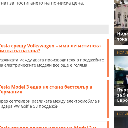
нат за постигането на по-ниска цена.
Нид
тока
Tesla срещу Volkswagen – има ли истинска
битка на пазара?
НОВИ
Разликата между двата производителя в продажбите
на електрическите модели все още е голяма
Tesla Model 3 едва не стана бестселър в
Първ
Германия
за 5
Евро
През септември разликата между електромобила и
лидера VW Golf е 58 продажби
НОВИ
Tesla отново вдигна цените на Model 3 и