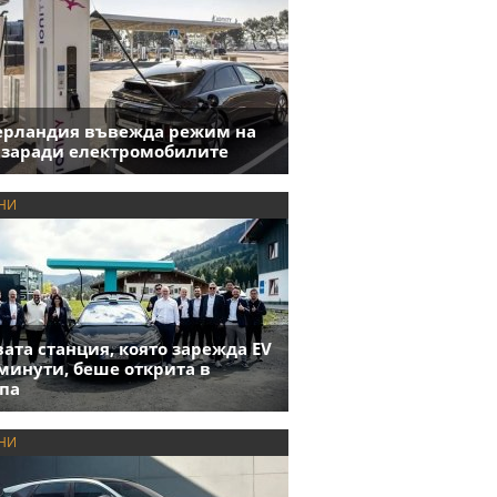
ерландия въвежда режим на
 заради електромобилите
НИ
ата станция, която зарежда EV
 минути, беше открита в
па
НИ