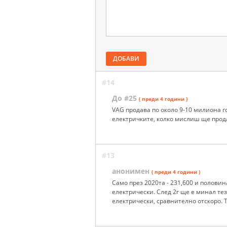
ДОБАВИ
#14
До #25
( преди 4 години )
VAG продава по около 9-10 милиона г
електричките, колко мислиш ще прода
#13
анонимен
( преди 4 години )
Само през 2020та - 231,600 и половин
електрически. След 2г ще е минал те
електрически, сравнително отскоро.