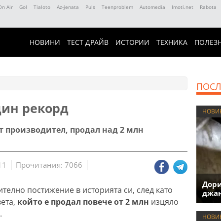
On Air
Gol
Tialoto
Az-jenata
Puls
Teenproblem
Automedia
Imoti.net
Rabota
НОВИНИ
ТЕСТ ДРАЙВ
ИСТОРИИ
ТЕХНИКА
ПОЛЕЗ
ПОСЛ
дин рекорд
НОВИ
т производител, продал над 2 млн
11
Прочитания: 7066
Дори
телно постижение в историята си, след като
джан
ета,
който е продал повече от 2 млн
изцяло
.
НОВИ