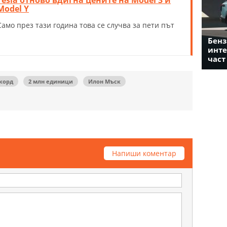
Model Y
Само през тази година това се случва за пети път
Бенз
инте
част
корд
2 млн единици
Илон Мъск
Напиши коментар