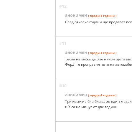
#12
анонимен
( преди 4 години )
След бяколко години ще продават пов
#11
анонимен
( преди 4 години )
Тесла не може да бие никой щото евт
Форд Т е проправил пътя на автомоби
#10
анонимен
( преди 4 години )
Тримесечие бла бла само един модел 
и Х са на минус от две години