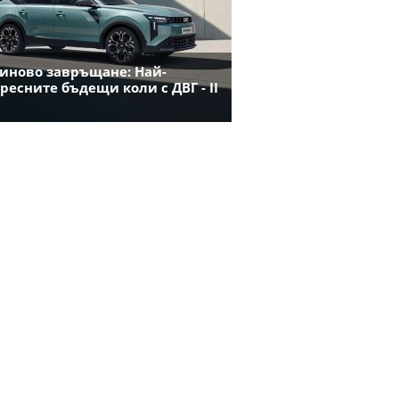
иново завръщане: Най-
ресните бъдещи коли с ДВГ - II