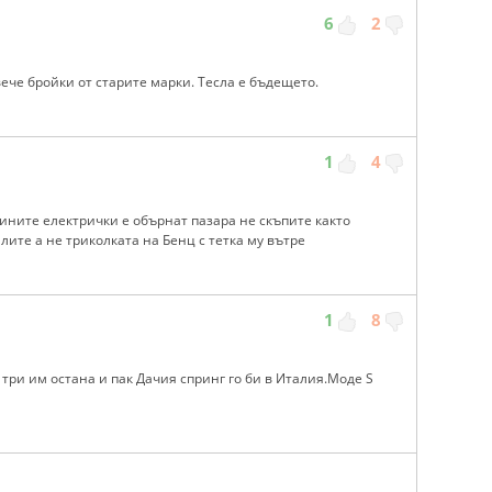
6
2
ече бройки от старите марки. Тесла е бъдещето.
1
4
ините електрички е обърнат пазара не скъпите както
лите а не триколката на Бенц с тетка му вътре
1
8
три им остана и пак Дачия спринг го би в Италия.Моде S