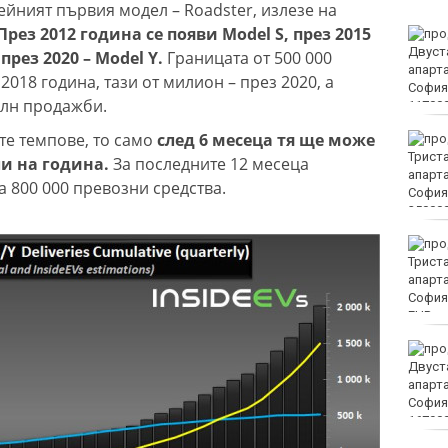
ейният първия модел – Roadster, излезе на
През 2012 година се появи Model S, през 2015
Винисиус Жуниор
преподписа с Реал
 през 2020 – Model Y.
Границата от 500 000
(Мадрид)
18 година, тази от милион – през 2020, а
млн продажби.
те темпове, то само
след 6 месеца тя ще може
ЦСКА удари с 3:0 Макаби
като гост
и на година.
За последните 12 месеца
 800 000 превозни средства.
Тъжна вест! Почина
голямо име в
медицината
EUR
Златото стигна до 4295
долара за унция