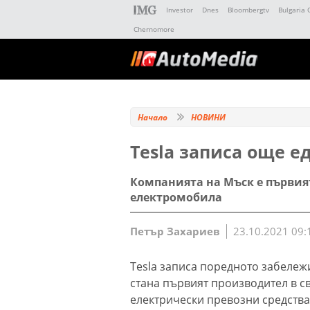
Investor
Dnes
Bloombergtv
Bulgaria 
Chernomore
Начало
НОВИНИ
Tesla записа още е
Компанията на Мъск е първия
електромобила
Петър Захариев
23.10.2021 09:
Tesla записа поредното забележи
стана първият производител в св
електрически превозни средства