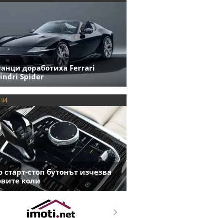
анци доработиха Ferrari
indri Spider
НИ
 старт-стоп бутонът изчезва
овите коли