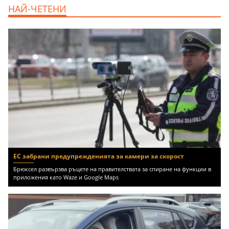
дава под наем, Двустаен апартамент, 55
НАЙ-ЧЕТЕНИ
m2 София, Младост 4, 650 EUR
ЕС забрани предупрежденията за камери за скорост
Брюксел развързва ръцете на правителствата за спиране на функции в
приложения като Waze и Google Maps