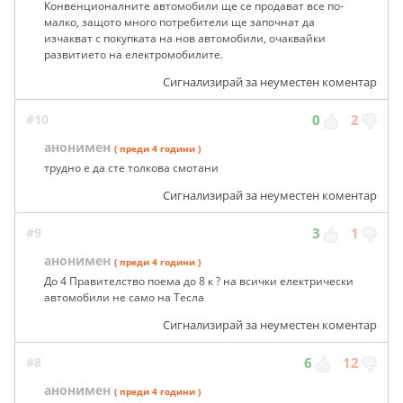
Конвенционалните автомобили ще се продават все по-
малко, защото много потребители ще започнат да
изчакват с покупката на нов автомобили, очаквайки
развитието на електромобилите.
Сигнализирай за неуместен коментар
#10
0
2
анонимен
( преди 4 години )
трудно е да сте толкова смотани
Сигнализирай за неуместен коментар
#9
3
1
анонимен
( преди 4 години )
До 4 Правителство поема до 8 к ? на всички електрически
автомобили не само на Тесла
Сигнализирай за неуместен коментар
#8
6
12
анонимен
( преди 4 години )