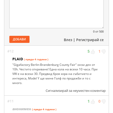
0
от 500
ДОБАВИ
Влез
|
Регистрирай се
#12
5
1
PLAID
( преди 4 години )
"Gigafactory Berlin-Brandenburg County Fair" онзи ден от
10h. Честито откриване! Една кола на всеки 10 часа. При
VW е на всеки 30. Предвид броя хора на събитието и
интереса, Model Y ще мине Голф по продажби и то с
много.
Сигнализирай за неуместен коментар
#11
1
0
анонимен
( преди 4 години )