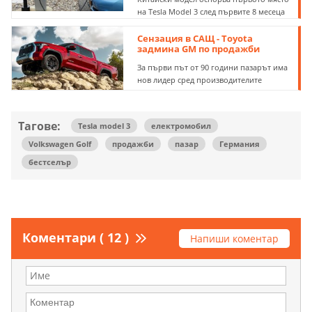
на Tesla Model 3 след първите 8 месеца
Сензация в САЩ - Toyota
задмина GM по продажби
За първи път от 90 години пазарът има
нов лидер сред производителите
Тагове:
Tesla model 3
електромобил
Volkswagen Golf
продажби
пазар
Германия
бестселър
Коментари ( 12 )
Напиши коментар