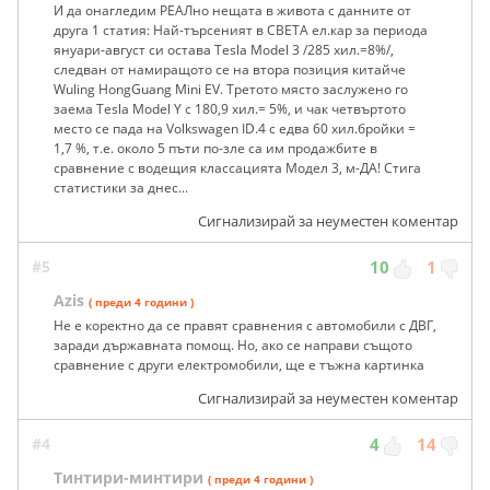
И да онагледим РЕАЛно нещата в живота с данните от
друга 1 статия: Най-търсеният в СВЕТА ел.кар за периода
януари-август си остава Tesla Model 3 /285 хил.=8%/,
следван от намиращото се на втора позиция китайче
Wuling HongGuang Mini EV. Третото място заслужено го
заема Tesla Model Y с 180,9 хил.= 5%, и чак четвъртото
место се пада на Volkswagen ID.4 с едва 60 хил.бройки =
1,7 %, т.е. около 5 пъти по-зле са им продажбите в
сравнение с водещия классацията Модел 3, м-ДА! Стига
статистики за днес...
Сигнализирай за неуместен коментар
#5
10
1
Azis
( преди 4 години )
Не е коректно да се правят сравнения с автомобили с ДВГ,
заради държавната помощ. Но, ако се направи същото
сравнение с други електромобили, ще е тъжна картинка
Сигнализирай за неуместен коментар
#4
4
14
Тинтири-минтири
( преди 4 години )