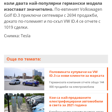
коли двата най-популярни германски модела
изостават значително.
По-евтиният Volkswagen
Golf ID.3 приключи септември с 2694 продажби,
докато по-големият и по-скъп VW ID.4 се отчете с
1019 сделки.
Снимка: Tesla
Още по темата:
Половината купувачи на VW
ID.3 са нови клиенти за марката
Германската компания отчете общо 144
000 продажби на електромобила
Кои са най-продаваните
електрифицирани автомобили
в света за 2021 година
Китайски модел оспорва първото място