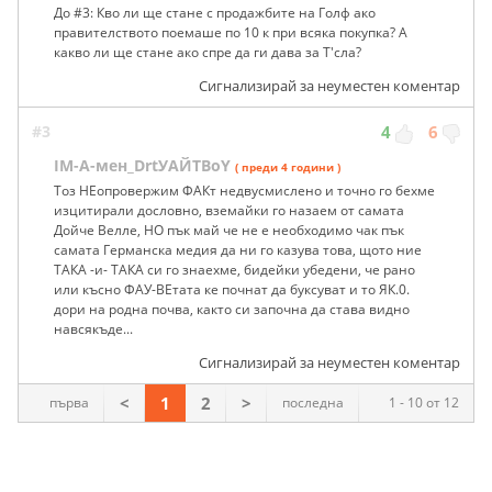
До #3: Кво ли ще стане с продажбите на Голф ако
правителството поемаше по 10 к при всяка покупка? А
какво ли ще стане ако спре да ги дава за Т'сла?
Сигнализирай за неуместен коментар
#3
4
6
IM-A-мен_DrtУАЙТBoY
( преди 4 години )
Тоз НЕопровержим ФАКт недвусмислено и точно го бехме
изцитирали дословно, вземайки го назаем от самата
Дойче Велле, НО пък май че не е необходимо чак пък
самата Германска медия да ни го казува това, щото ние
ТАКА -и- ТАКА си го знаехме, бидейки убедени, че рано
или късно ФАУ-ВЕтата ке почнат да буксуват и то ЯК.0.
дори на родна почва, както си започна да става видно
навсякъде...
Сигнализирай за неуместен коментар
<
1
2
>
първа
последна
1 - 10 от 12