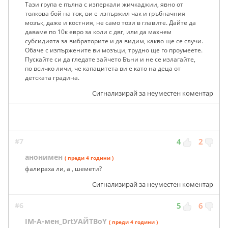
Тази група е пълна с изперкали жичкаджии, явно от
толкова бой на ток, ви е изпържил чак и гръбначния
мозък, даже и костния, не само този в главите. Дайте да
даваме по 10к евро за коли с двг, или да махнем
субсидията за вибраторите и да видим, какво ще се случи.
Обаче с изпържените ви мозъци, трудно ще го проумеете.
Пускайте си да гледате зайчето Бъни и не се излагайте,
по всичко личи, че капацитета ви е като на деца от
детската градина.
Сигнализирай за неуместен коментар
#7
4
2
анонимен
( преди 4 години )
фалираха ли, а , шемети?
Сигнализирай за неуместен коментар
#6
5
6
IM-A-мен_DrtУАЙТBoY
( преди 4 години )