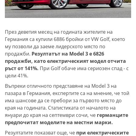
През деветия месец на годината жителите на
Германия са купили 6886 бройки от VW Golf, което
му позволи да заеме лидерското място по
продажби.
Резултатът на Model 3 е 6826
продажби, като електрическият модел отчита
ръст от 141%.
При Golf обаче има сериозен спад - с
цели 41%.
Въпреки отличното представяне на Model 3 на
пазара в Германия, експертите са на мнение, че той
има шансове да се пребори за първото място до
края на годината. Статистиката от началото на
януари до края на септември сочи, че
германците
предпочитат моделите на местни марки.
Резултатите показват още, че
при електрическите