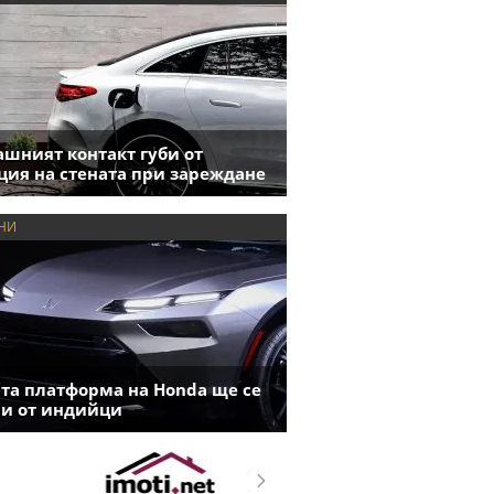
шният контакт губи от
ция на стената при зареждане
НИ
та платформа на Honda ще се
и от индийци