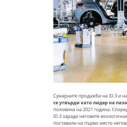
Сумарните продажби на ID.3 и н
се утвърди като лидер на паз
половина на 2021 година. Според
ID.3 заради неговите екологични
поставили на първо място негов