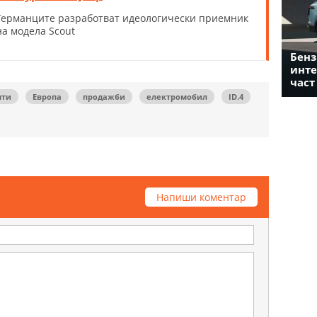
Германците разработват идеологически приемник
на модела Scout
Бенз
инте
част
нти
Европа
продажби
електромобил
ID.4
Напиши коментар