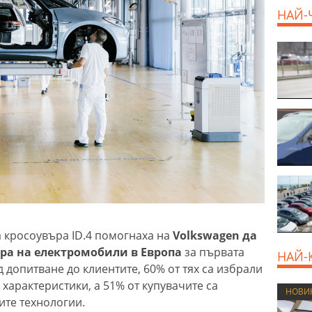
НАЙ-
а кросоувъра ID.4 помогнаха на
Volkswagen да
ара на електромобили в Европа
за първата
НАЙ-
 допитване до клиентите, 60% от тях са избрали
 характеристики, а 51% от купувачите са
НОВИ
ите технологии.