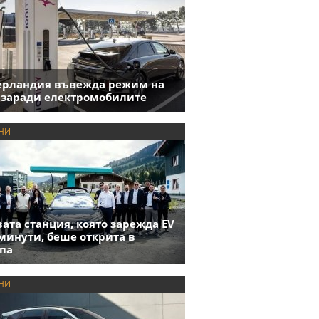
ерландия въвежда режим на
 заради електромобилите
НИ
ата станция, която зарежда EV
 минути, беше открита в
па
НИ