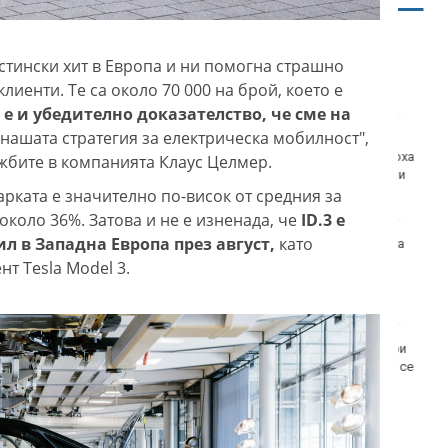
Хороскоп за 9 август
2026
истински хит в Европа и ни помогна страшно
лиенти. Те са около 70 000 на брой, което е
 е и убедително доказателство, че сме на
 нашата стратегия за електрическа мобилност",
Медицински
хеликоптери проведоха
жбите в компанията Клаус Целмер.
две успешни операции
рката е значително по-висок от средния за
около 36%. Затова и не е изненада, че
ID.3 е
 в Западна Европа през август,
като
Нови 45 курсанти бяха
посрещнати във
т Tesla Model 3.
Военноморското
училище във Варна
Няма дълбоки кратери
на мястото, на което се
взриви дрон у нас