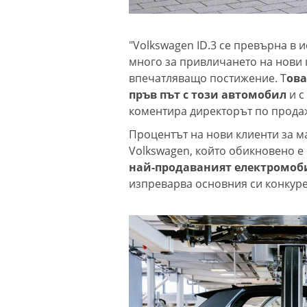
"Volkswagen ID.3 се превърна в 
много за привличането на нови к
впечатляващо постижение. Т
ова
пръв път с този автомобил
и с
коментира директорът по прода
Процентът на нови клиенти за ма
Volkswagen, който обикновено е 
най-продаваният електромобил
изпреварва основния си конкурен