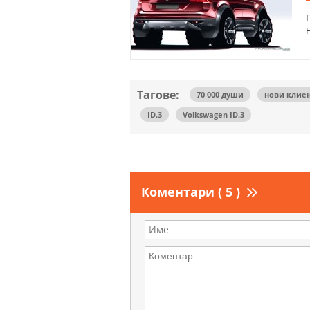
Тагове:
70 000 души
нови клие
ID.3
Volkswagen ID.3
Коментари ( 5 )