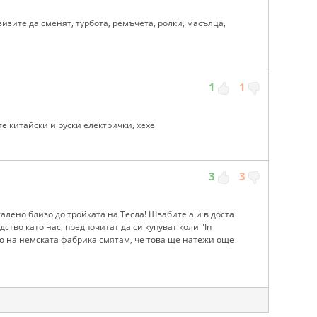
визите да сменят, турбота, ремъчета, ролки, масълца,
1
1
е китайски и руски електрички, хехе
3
3
калено близо до тройката на Тесла! Швабите а и в доста
тво като нас, предпочитат да си купуват коли "In
ето на немската фабрика смятам, че това ще натежи още