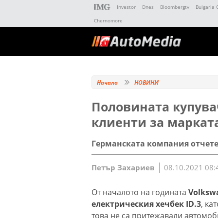
Investor
Dnes
Bloombergtv
Bulgaria 
Chernomore
Начало
НОВИНИ
Половината купувач
клиенти за маркат
Германската компания отчете
Петър Захариев
08.10.2021 08:
От началото на годината
Volksw
електрическия хечбек ID.3
, ка
това не са притежавали автомоби