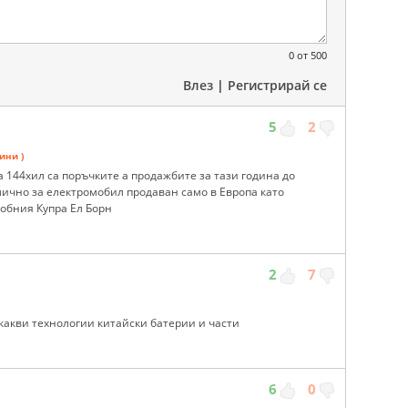
0
от 500
Влез
|
Регистрирай се
5
2
ини )
 144хил са поръчките а продажбите за тази година до
отлично за електромобил продаван само в Европа като
добния Купра Ел Борн
2
7
какви технологии китайски батерии и части
6
0