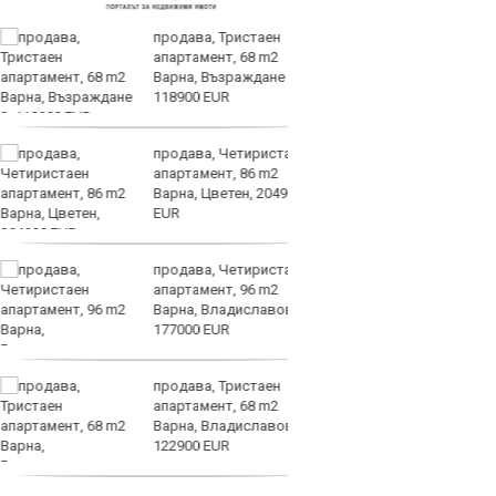
продава, Тристаен
Няма
апартамент, 68 m2
Ливъ
Варна, Възраждане 3,
евро
118900 EUR
продава, Четиристаен
Огро
апартамент, 86 m2
спол
Варна, Цветен, 204900
EUR
продава, Четиристаен
ОФИ
апартамент, 96 m2
взе 
Варна, Владиславово,
177000 EUR
продава, Тристаен
Инте
апартамент, 68 m2
в Пъ
Варна, Владиславово,
122900 EUR