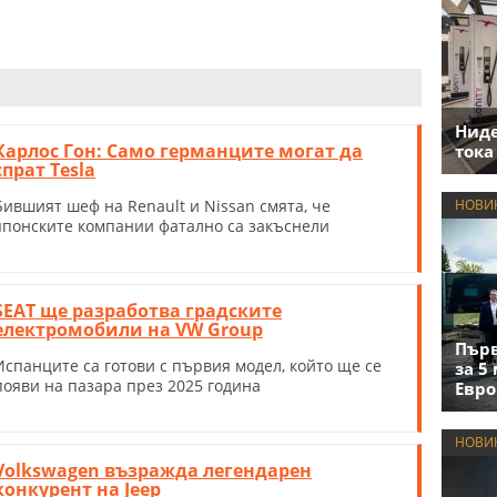
Нид
Карлос Гон: Само германците могат да
тока
спрат Tesla
Бившият шеф на Renault и Nissan смята, че
НОВИ
японските компании фатално са закъснели
SEAT ще разработва градските
електромобили на VW Group
Първ
Испанците са готови с първия модел, който ще се
за 5
появи на пазара през 2025 година
Евро
НОВИ
Volkswagen възражда легендарен
конкурент на Jeep