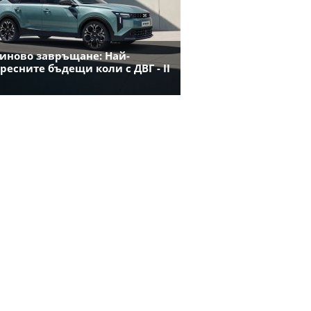
иново завръщане: Най-
ресните бъдещи коли с ДВГ - II