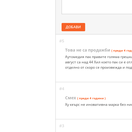
ДОБАВИ
#5
Това не са продажби
( преди 4 год
Аутомедия пак правите голяма грешка
август са над 44 Хил което пак си е 
отделно от скоро се произвежда и по
#4
Смех
( преди 4 години )
Ху кеърс не иновативна марка без ни
#3