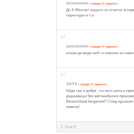
анонимен
( преди 4 години )
До 3: Мълчат защото се отчитат в сер
гарнитури и т.н.
#2
анонимен
( преди 4 години )
искам да видя хейт и плюнки за новит
#1
VAYK
( преди 4 години )
Айде три е добре , но като цена е пре
държавици без автомобилно производс
Deutschland hergestelt"! След пускан
повече!
1 - 5 от 5