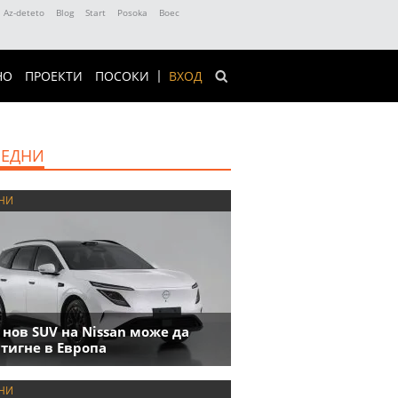
Az-deteto
Blog
Start
Posoka
Boec
НО
ПРОЕКТИ
ПОСОКИ
ВХОД
ЕДНИ
НИ
 нов SUV на Nissan може да
тигне в Европа
НИ