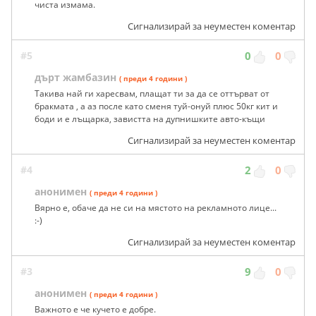
чиста измама.
Сигнализирай за неуместен коментар
#5
0
0
дърт жамбазин
( преди 4 години )
Такива най ги харесвам, плащат ти за да се оттърват от
бракмата , а аз после като сменя туй-онуй плюс 50кг кит и
боди и е лъщарка, завистта на дупнишките авто-къщи
Сигнализирай за неуместен коментар
#4
2
0
анонимен
( преди 4 години )
Вярно е, обаче да не си на мястото на рекламното лице...
:-)
Сигнализирай за неуместен коментар
#3
9
0
анонимен
( преди 4 години )
Важното е че кучето е добре.