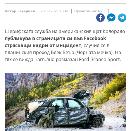
Петър Захариев
29.09.2021 13:41
Прочитания: 4611
Шерифската служба на американския щат Колорадо
публикува в страницата си във Facebook
стряскащи кадри от инцидент
, случил се в
планинския проход Блек Бeър (Черната мечка). На
тях се вижда напълно размазан Ford Bronco Sport.