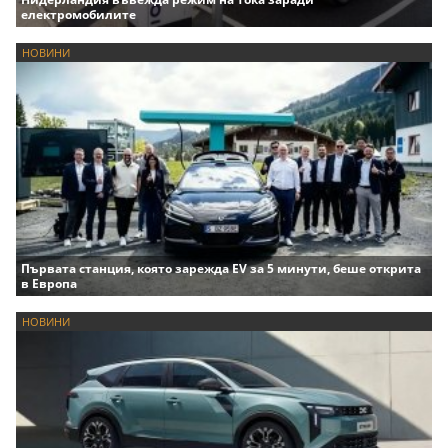
електромобилите
НОВИНИ
Първата станция, която зарежда EV за 5 минути, беше открита
в Европа
НОВИНИ