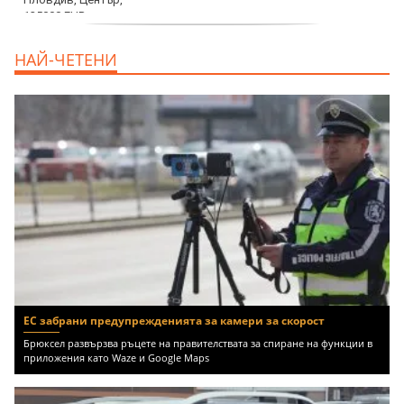
продава, Тристаен апартамент, 91 m2
НАЙ-ЧЕТЕНИ
Пловдив, Център, 179000 EUR
ЕС забрани предупрежденията за камери за скорост
Брюксел развързва ръцете на правителствата за спиране на функции в
приложения като Waze и Google Maps