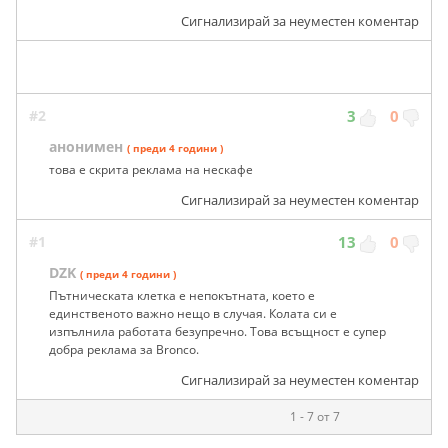
Сигнализирай за неуместен коментар
#2
3
0
анонимен
( преди 4 години )
това е скрита реклама на нескафе
Сигнализирай за неуместен коментар
#1
13
0
DZK
( преди 4 години )
Пътническата клетка е непокътната, което е
единственото важно нещо в случая. Колата си е
изпълнила работата безупречно. Това всъщност е супер
добра реклама за Bronco.
Сигнализирай за неуместен коментар
1 - 7 от 7