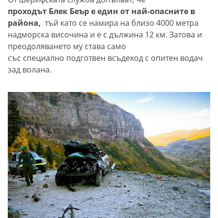
проходът Блек Беър е един от най-опасните в
района,
тъй като се намира на близо 4000 метра
надморска височина и е с дължина 12 км. Затова и
преодоляването му става само
със специално подготвен всъдеход с опитен водач
зад волана.