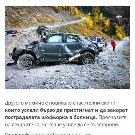
Другото момиче е повикало спасителни екипи,
които успели бързо да пристигнат и да закарат
пострадалата шофьорка в болница.
Прогнозите
на лекарите са, че тя ще успее да се възстанови.
От шерифската служба допълват, че