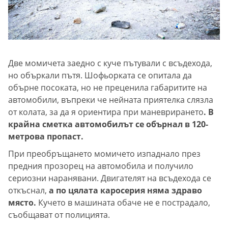
Две момичета заедно с куче пътували с всъдехода,
но объркали пътя. Шофьорката се опитала да
обърне посоката, но не преценила габаритите на
автомобили, въпреки че нейната приятелка слязла
от колата, за да я ориентира при маневрирането
. В
крайна сметка автомобилът се обърнал в 120-
метрова пропаст.
При преобръщането момичето изпаднало през
предния прозорец на автомобила и получило
сериозни наранявани. Двигателят на всъдехода се
откъснал,
а по цялата каросерия няма здраво
място.
Кучето в машината обаче не е пострадало,
съобщават от полицията.