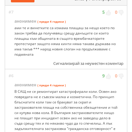
#7
5
0
анонимен
( преди 4 години )
ами те и винетките са измама плащаш за нещо което по
закон трябва да получявяш срещу данъците си които
плащаш към общината в същото врембачкаторите
протестират защото няма кинти няма такава държава но
има такъв *** народ новия слоган на продължаваме с
подмяната
Сигнализирай за неуместен коментар
#6
9
0
анонимен
( преди 4 години )
В САЩ не се ремонтират катастрофирали коли. Освен ако
повредата не е съвсем малка и козметична. По принцип
блъснатите коли там се бракуват за скрап и
застрахователя плаща на собственика обезщетение и той
си купува нова кола. В България застрахователите нищо
не плащат при инцидент освен ако не заведеш дело в
съда срещу тях и по някакво чудо да го спечелиш. А пък
задължителната застраховка "гражданска отговорност" е