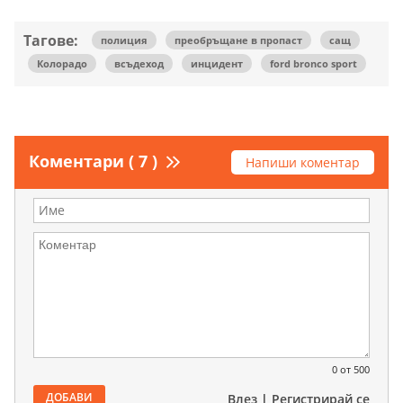
Тагове:
полиция
преобръщане в пропаст
сащ
Колорадо
всъдеход
инцидент
ford bronco sport
Коментари ( 7 )
Напиши коментар
0
от 500
ДОБАВИ
Влез
|
Регистрирай се