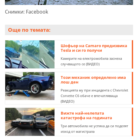
Снимки: Facebook
Още по темата:
Шофьор на Camaro предизвика
Tesla и си го получи
Камерите на електромобила заснеха
случващото се (ВИДЕО)
Този механик определено има
лош ден
Реакцията му при инцидента с Chevrolet
Corvette C6 обаче е впечатляваща
(ВИДЕО)
Вижте най-нелепата
катастрофа на годината
Три автомобила не успяха да си поделят
изход от магистрала