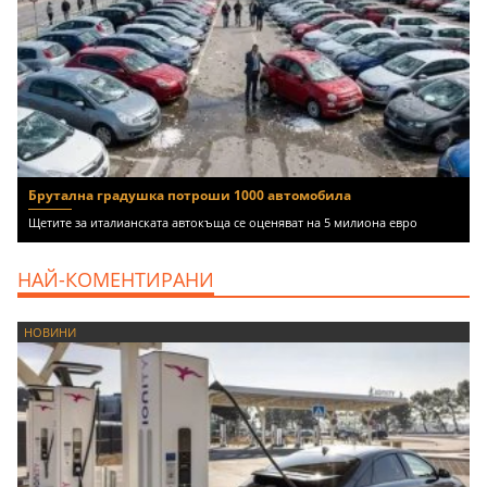
Брутална градушка потроши 1000 автомобила
Щетите за италианската автокъща се оценяват на 5 милиона евро
НАЙ-КОМЕНТИРАНИ
НОВИНИ