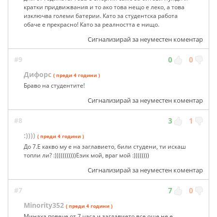
кратки придвижвания и то ако това нещо е леко, а това
изключва големи батерии. Като за студентска работа
обаче е прекрасно! Като за реалността е нищо.
Сигнализирай за неуместен коментар
#9
0
0
Дифорс
( преди 4 години )
Браво на студентите!
Сигнализирай за неуместен коментар
#8
3
1
:))))
( преди 4 години )
До 7.Е какво му е на заглавието, били студени, ти искаш
топли ли? :)))))))))))Език мой, враг мой :))))))))
Сигнализирай за неуместен коментар
#7
7
0
Minority352
( преди 4 години )
Минаха повече от 7 часа и заглавието все още не е