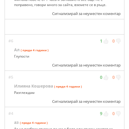
поправено, говори много за сайта, вземете се в ръце.
Сигнализирай за неуместен коментар
#6
1
0
Ал
( преди 4 години )
Глупости
Сигнализирай за неуместен коментар
#5
0
0
Илияна Кошерова
( преди 4 години )
Разглеждам
Сигнализирай за неуместен коментар
#4
9
0
аз
( преди 4 години )
Аз не разбрах студено ли им е било или студен кемпер са