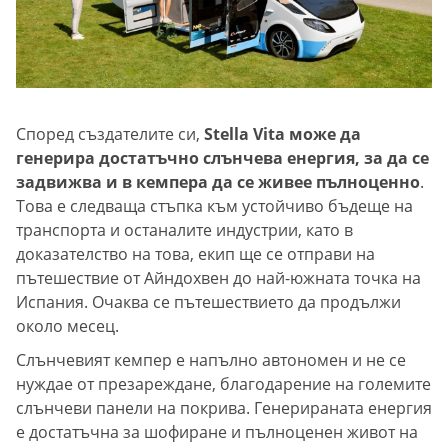
Според създателите си,
Stella Vita може да
генерира достатъчно слънчева енергия, за да се
задвижва и в кемпера да се живее пълноценно
.
Това е следваща стъпка към устойчиво бъдеще на
транспорта и останалите индустрии, като в
доказателство на това, екип ще се отправи на
пътешествие от Айндохвен до най-южната точка на
Испания. Очаква се пътешествието да продължи
около месец.
Слънчевият кемпер е напълно автономен и не се
нуждае от презареждане, благодарение на големите
слънчеви панели на покрива. Генерираната енергия
е достатъчна за шофиране и пълноценен живот на