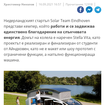
Христомир Николов
16.09.2021 16:57
Прочитания: 12318
Нидерландският стартъп Solar Team Eindhoven
представи кемпер, който
работи и се задвижва
единствено благодарение на слънчевата
енергия
. Домът на колела е наречен Stella Vita, като
проектът е реализиран и финализиран от студенти
от Айндховен, като не е макет или шоу прототип с
ограничени функции, а напълно функционираща
машина.