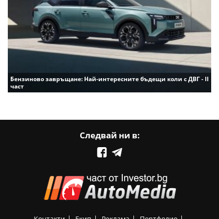
Бензиново завръщане: Най-интересните бъдещи коли с ДВГ - II
част
Следвай ни в:
Контакти
Екип
Реклама
Портфолио