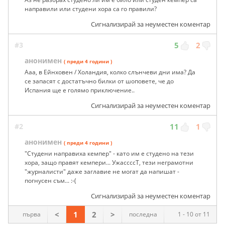
направили или студени хора са го правили?
Сигнализирай за неуместен коментар
#3
5
2
анонимен
( преди 4 години )
Ааа, в Ейнховен / Холандия, колко слънчеви дни има? Да
се запасят с достатъчно билки от шоповете, че до
Испания ще е голямо приключение..
Сигнализирай за неуместен коментар
#2
11
1
анонимен
( преди 4 години )
"Студени направиха кемпер" - като им е студено на тези
хора, защо правят кемпери... УжассссТ, тези неграмотни
"журналисти" даже заглавие не могат да напишат -
погнусен съм... :-(
Сигнализирай за неуместен коментар
<
1
2
>
първа
последна
1 - 10 от 11