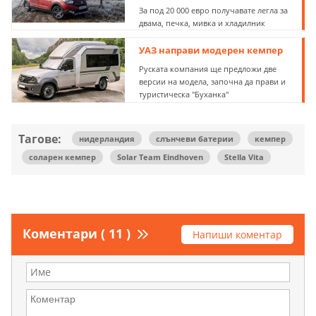
За под 20 000 евро получавате легла за
двама, печка, мивка и хладилник
УАЗ направи модерен кемпер
Руската компания ще предложи две
версии на модела, започна да прави и
туристическа "Буханка"
Тагове:
нидерландия
слънчеви батерии
кемпер
соларен кемпер
Solar Team Eindhoven
Stella Vita
Коментари ( 11 )
Напиши коментар