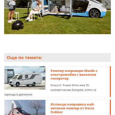
Още по темата:
Кемпер изпревари Mazda с
електромобил с ванкелов
генератор
Knaus E. Power Drive има 35-
киловатчасова батерия, която се
зарежда в движение
Испанци направиха най-
евтиния кемпер от Dacia
Dokker