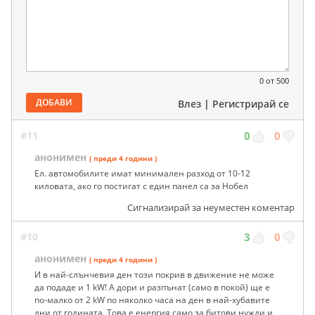
0
от 500
ДОБАВИ
Влез
|
Регистрирай се
#11
0
0
анонимен
( преди 4 години )
Ел. автомобилите имат минимален разход от 10-12
киловата, ако го постигат с един панел са за Нобел
Сигнализирай за неуместен коментар
#10
3
0
анонимен
( преди 4 години )
И в най-слънчевия ден този покрив в движение не може
да подаде и 1 kW! А дори и разпънат (само в покой) ще е
по-малко от 2 kW по няколко часа на ден в най-хубавите
дни от годината. Това е енергия само за битови нужди и