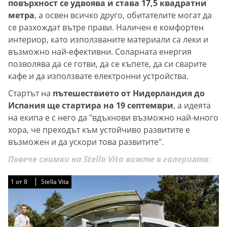
повърхност се удвоява и става 17,5 квадратни
метра
, а освен всичко друго, обитателите могат да
се разхождат вътре прави. Наличен е комфортен
интериор, като използваните материали са леки и
възможно най-ефективни. Соларната енергия
позволява да се готви, да се къпете, да си сварите
кафе и да използвате електронни устройства.
Стартът на
пътешествието от Нидерландия до
Испания ще стартира на 19 септември
, а идеята
на екипа е с него да "вдъхнови възможно най-много
хора, че преходът към устойчиво развитите е
възможен и да ускори това развитите".
Повече снимки на Stella Vita вижте в галерията:
1
1
1
1
1
1
1
1
от
от
от
от
от
от
от
от
8
8
8
8
8
8
8
8
Stella Vita
Stella Vita
Stella Vita
Stella Vita
Stella Vita
Stella Vita
Stella Vita
Stella Vita