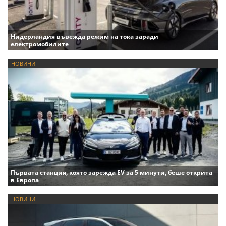
Нидерландия въвежда режим на тока заради
електромобилите
НОВИНИ
Първата станция, която зарежда EV за 5 минути, беше открита
в Европа
НОВИНИ