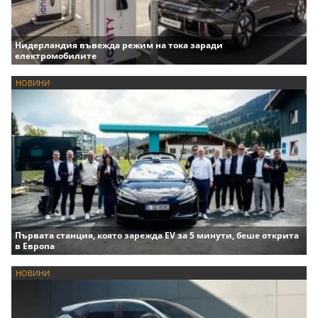
Нидерландия въвежда режим на тока заради
електромобилите
НОВИНИ
Първата станция, която зарежда EV за 5 минути, беше открита
в Европа
НОВИНИ