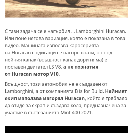
С тази задача се е нагърбил ... Lamborghini Huracan.
Или поне негова вариация, която е показана в това
видео. Машината използва каросерията
на Huracan с вдигащи се нагоре врати, но под
нейния капак (всъщност капак дори няма) е
поставен двигател LS V8,
а не познатия
от Huracan мотор V10.
Всъщност, този автомобил не е създаден от
Lamborghini, а от компанията B is for Build.
Нейният
екип използва изгорял Huracan
, който е трябвало
да отиде за скрап и създава кола, предназначена за
участие в състезанието Mint 400 2021.