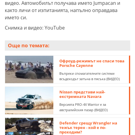
видео. Автомобилът получава името Jumpacan и
както личи от изпитанията, напълно оправдава
името си.
Снимка и видео: YouTube
Още по темата:
Офроуд-режимът не спаси това
Porsche Cayenne
Въпреки спомагателните системи
всъдеходът затъна в пясъка (ВИДЕО)
Nissan представи най-
екстремната Navara
Версията PRO-4X Warrior е за
австралийския пазар (ВИДЕО)
Defender срещу Wrangler на
тежък терен - кой е по-
проходим?