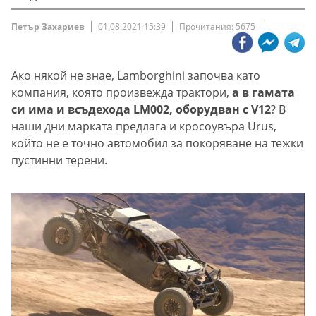
Петър Захариев
01.08.2021 15:39
Прочитания: 5675
Ако някой не знае, Lamborghini започва като
компания, която произвежда трактори,
а в гамата
си има и всъдехода LM002, оборудван с V12
? В
наши дни марката предлага и кросоувъра Urus,
който не е точно автомобил за покоряване на тежки
пустинни терени.