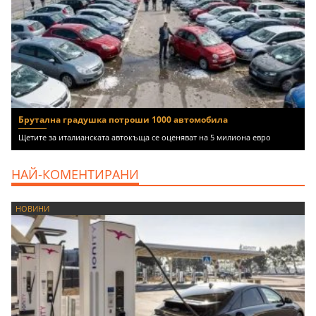
Брутална градушка потроши 1000 автомобила
Щетите за италианската автокъща се оценяват на 5 милиона евро
НАЙ-КОМЕНТИРАНИ
НОВИНИ