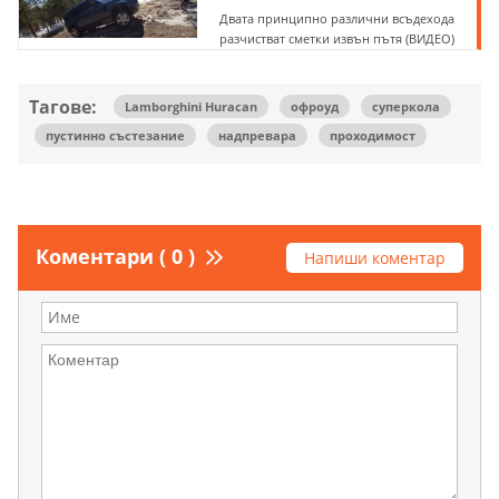
Двата принципно различни всъдехода
разчистват сметки извън пътя (ВИДЕО)
Тагове:
Lamborghini Huracan
офроуд
суперкола
пустинно състезание
надпревара
проходимост
Коментари ( 0 )
Напиши коментар