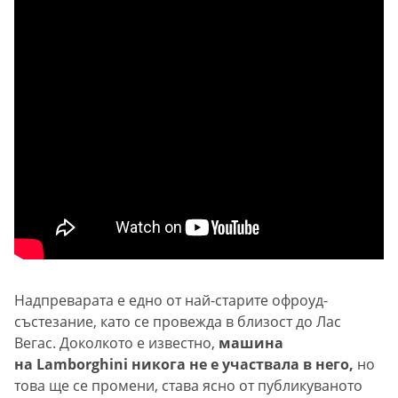
Надпреварата е едно от най-старите офроуд-
състезание, като се провежда в близост до Лас
Вегас. Доколкото е известно,
машина
на Lamborghini никога не е участвала в него,
но
това ще се промени, става ясно от публикуваното