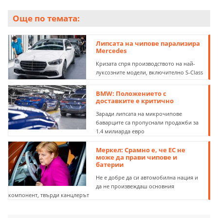
Още по темата:
Липсата на чипове парализира
Mercedes
Кризата спря производството на най-
луксозните модели, включително S-Class
BMW: Положението с
доставките е критично
Заради липсата на микрочипове
баварците са пропуснали продажби за
1.4 милиарда евро
Меркел: Срамно е, че ЕС не
може да прави чипове и
батерии
Не е добре да си автомобилна нация и
да не произвеждаш основния
компонент, твърди канцлерът