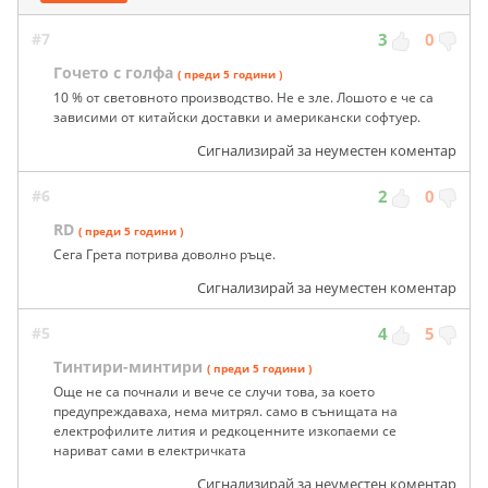
#7
3
0
Гочето с голфа
( преди 5 години )
10 % от световното производство. Не е зле. Лошото е че са
зависими от китайски доставки и американски софтуер.
Сигнализирай за неуместен коментар
#6
2
0
RD
( преди 5 години )
Сега Грета потрива доволно ръце.
Сигнализирай за неуместен коментар
#5
4
5
Тинтири-минтири
( преди 5 години )
Още не са почнали и вече се случи това, за което
предупреждаваха, нема митрял. само в сънищата на
електрофилите лития и редкоценните изкопаеми се
нариват сами в електричката
Сигнализирай за неуместен коментар