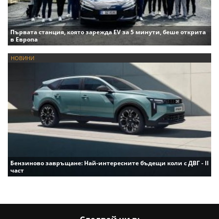
Първата станция, която зарежда EV за 5 минути, беше открита
в Европа
НОВИНИ
Бензиново завръщане: Най-интересните бъдещи коли с ДВГ - II
част