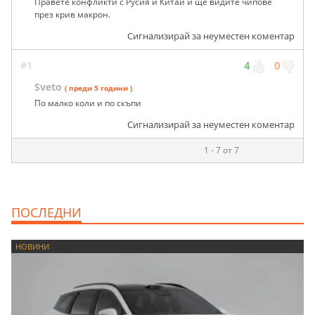
Правете конфликти с Русия и Китай и ще видите чипове
през крив макрон.
Сигнализирай за неуместен коментар
#1
4
0
Sveto
( преди 5 години )
По малко коли и по скъпи
Сигнализирай за неуместен коментар
1 - 7 от 7
ПОСЛЕДНИ
НОВИНИ