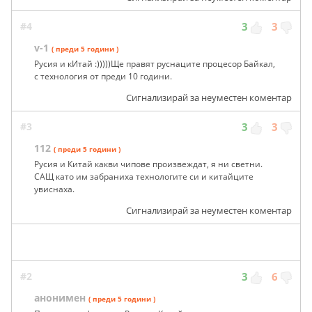
#4
3
3
v-1
( преди 5 години )
Русия и кИтай :)))))Ще правят руснаците процесор Байкал,
с технология от преди 10 години.
Сигнализирай за неуместен коментар
#3
3
3
112
( преди 5 години )
Русия и Китай какви чипове произвеждат, я ни светни.
САЩ като им забраниха технологите си и китайците
увиснаха.
Сигнализирай за неуместен коментар
#2
3
6
анонимен
( преди 5 години )