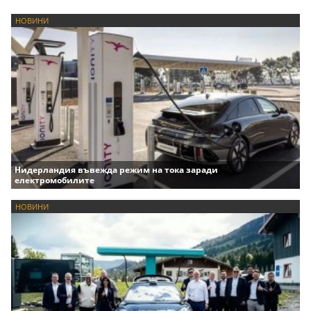
НОВИНИ
Нидерландия въвежда режим на тока заради
електромобилите
НОВИНИ