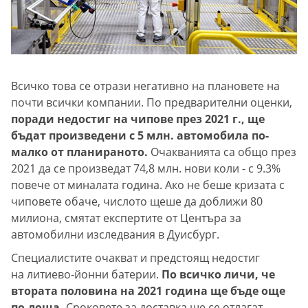
Всичко това се отрази негативно на плановете на
почти всички компании. По предварителни оценки,
поради недостиг на чипове през 2021 г., ще
бъдат произведени с 5 млн. автомобила по-
малко от планираното.
Очакванията са общо през
2021 да се произведат 74,8 млн. нови коли - с 9.3%
повече от миналата година. Ако не беше кризата с
чиповете обаче, числото щеше да доближи 80
милиона, смятат експертите от Центъра за
автомобилни изследвания в Дуисбург.
Специалистите очакват и предстоящ недостиг
на литиево-йонни батерии.
По всичко личи, че
втората половина на 2021 година ще бъде още
по-лоша.
Сроковете за доставка ще се отлагат