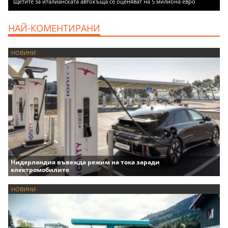
Щетите за италианската автокъща се оценяват на 5 милиона евро
НАЙ-КОМЕНТИРАНИ
НОВИНИ
Нидерландия въвежда режим на тока заради
електромобилите
НОВИНИ