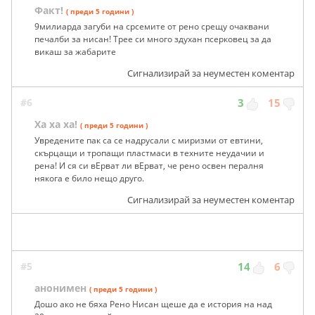
Факт!
( преди 5 години )
9милиарда загуби на срсемите от рено срещу очаквани
печалби за нисан! Трее си много здухан псерковец за да
викаш за жабарите
Сигнализирай за неуместен коментар
#6
3
15
Ха ха ха!
( преди 5 години )
Увредените пак са се надрусали с миризми от евтини,
скърцащи и тропащи пластмаси в техните неудачии и
рена! И ся си вЕрват ли вЕрват, че рено освен пералня
някога е било нещо друго.
Сигнализирай за неуместен коментар
#5
14
6
анонимен
( преди 5 години )
Дошо ако не бяха Рено Нисан щеше да е история на над