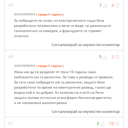
#9
7
4
анонимен
( преди 5 години )
За хибридите не знам, но електрическите също бяха
разработени независимо и вече се видя, че джапонците
технологично са комедия, а французите се справят
отлично.
Сигнализирай за неуместен коментар
#8
5
2
анонимен
( преди 5 години )
Няма как да се разделят пт поне 10 години само
емблемите им са различни. За това и развода се провали.
За сега само хибридите им са различни, защото бяха
разработени по време на евентуалния развод, тъкмо ще
видим кой е по-добрия. Аз залагам на e-tech на Рено
защото ползва истински атмосферен бензинов двигател,
а не напомпана малолитражка
Сигнализирай за неуместен коментар
#7
3
10