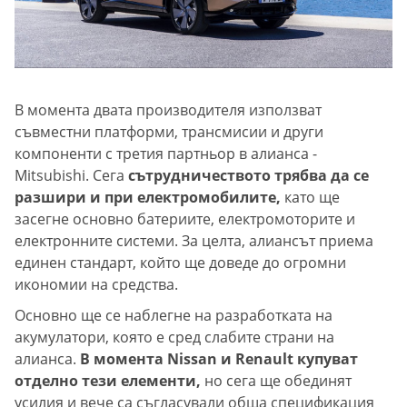
В момента двата производителя използват
съвместни платформи, трансмисии и други
компоненти с третия партньор в алианса -
Mitsubishi. Сега
сътрудничеството трябва да се
разшири и при електромобилите,
като ще
засегне основно батериите, електромоторите и
електронните системи. За целта, алиансът приема
единен стандарт, който ще доведе до огромни
икономии на средства.
Основно ще се наблегне на разработката на
акумулатори, която е сред слабите страни на
алианса.
В момента Nissan и Renault купуват
отделно тези елементи,
но сега ще обединят
усилия и вече са съгласували обща спецификация