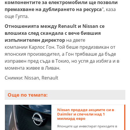
компонентите за електромобили ще позволи
премахване на дублирането на ресурса
", каза
още Гупта.
Отношенията между Renault и Nissan се
влошиха след скандала с вече бившия
изпълнителен директор
на двете
компании Карлос Гон. Той беше предизвикан от
японския производител, а Гон трябваше да бъде
изправен пред съда в Токио, но успя да избяга и в
момента живее в Ливан.
Снимки: Nissan, Renault
Още по темата:
Nissan продаде акциите си в
Daimler и спечели над 1
милиард евро
Японците ще инвестират приходите в