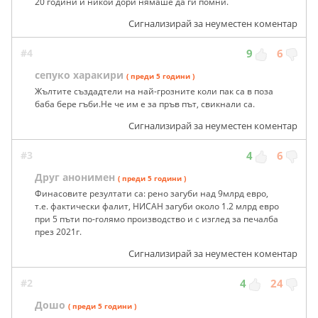
20 години и никой дори нямаше да ги помни.
Сигнализирай за неуместен коментар
#4
9
6
сепуко харакири
( преди 5 години )
Жълтите създадтели на най-грозните коли пак са в поза
баба бере гъби.Не че им е за пръв път, свикнали са.
Сигнализирай за неуместен коментар
#3
4
6
Друг анонимен
( преди 5 години )
Финасовите резултати са: рено загуби над 9млрд евро,
т.е. фактически фалит, НИСАН загуби около 1.2 млрд евро
при 5 пъти по-голямо производство и с изглед за печалба
през 2021г.
Сигнализирай за неуместен коментар
#2
4
24
Дошо
( преди 5 години )