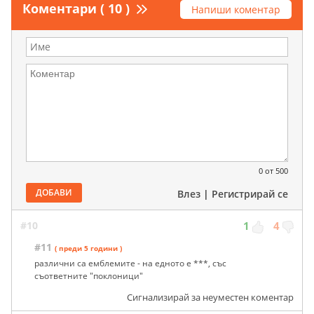
Коментари ( 10 )
Напиши коментар
0
от 500
ДОБАВИ
Влез
|
Регистрирай се
#10
1
4
#11
( преди 5 години )
различни са емблемите - на едното е ***, със
съответните "поклоници"
Сигнализирай за неуместен коментар