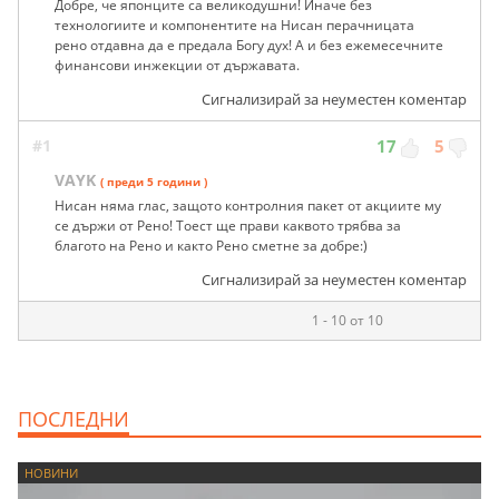
Добре, че японците са великодушни! Иначе без
технологиите и компонентите на Нисан перачницата
рено отдавна да е предала Богу дух! А и без ежемесечните
финансови инжекции от държавата.
Сигнализирай за неуместен коментар
#1
17
5
VAYK
( преди 5 години )
Нисан няма глас, защото контролния пакет от акциите му
се държи от Рено! Тоест ще прави каквото трябва за
благото на Рено и както Рено сметне за добре:)
Сигнализирай за неуместен коментар
1 - 10 от 10
ПОСЛЕДНИ
НОВИНИ