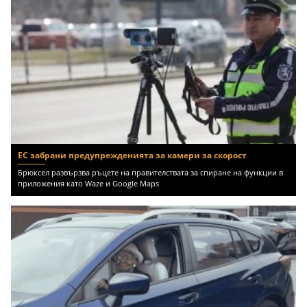
ЕС забрани предупрежденията за камери за скорост
Брюксел развързва ръцете на правителствата за спиране на функции в
приложения като Waze и Google Maps