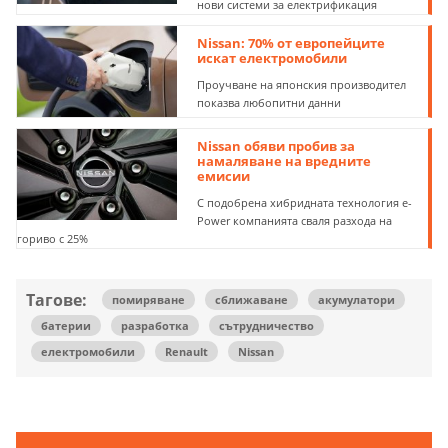
нови системи за електрификация
Nissan: 70% от европейците
искат електромобили
Проучване на японския производител
показва любопитни данни
Nissan обяви пробив за
намаляване на вредните
емисии
С подобрена хибридната технология е-
Power компанията сваля разхода на
гориво с 25%
Тагове:
помиряване
сближаване
акумулатори
батерии
разработка
сътрудничество
електромобили
Renault
Nissan