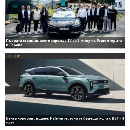
Първата станция, която зарежда EV за 5 минути, беше открита
в Европа
НОВИНИ
Бензиново завръщане: Най-интересните бъдещи коли с ДВГ - II
част