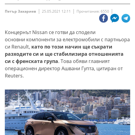
Петър Захариев
25.05.2021 12:11
Прочитания: 6550
Концернът Nissan се готви да сподели
основни компоненти за електромобили с партньора
си Renault,
като по този начин ще съкрати
разходите си и ще стабилизира отношенията
си с френската група
. Това обяви главният
операционен директор Ашвани Гупта, цитиран от
Reuters.