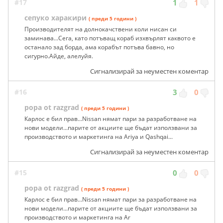
#17
1
1
сепуко харакири
( преди 5 години )
Производителят на долнокачствени коли нисан си
заминава...Сега, като потъващ кораб изхвърлят каквото е
останало зад борда, ама корабът потъва бавно, но
сигурно.Айде, алелуйя.
Сигнализирай за неуместен коментар
#16
3
0
popa ot razgrad
( преди 5 години )
Карлос е бил прав...Nissan нямат пари за разработване на
нови модели...парите от акциите ще бъдат използвани за
производството и маркетинга на Ariya и Qashqai...
Сигнализирай за неуместен коментар
#15
0
0
popa ot razgrad
( преди 5 години )
Карлос е бил прав...Nissan нямат пари за разработване на
нови модели...парите от акциите ще бъдат използвани за
производството и маркетинга на Ar