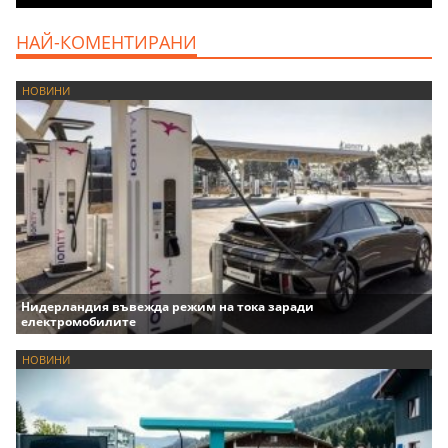
НАЙ-КОМЕНТИРАНИ
НОВИНИ
Нидерландия въвежда режим на тока заради
електромобилите
НОВИНИ