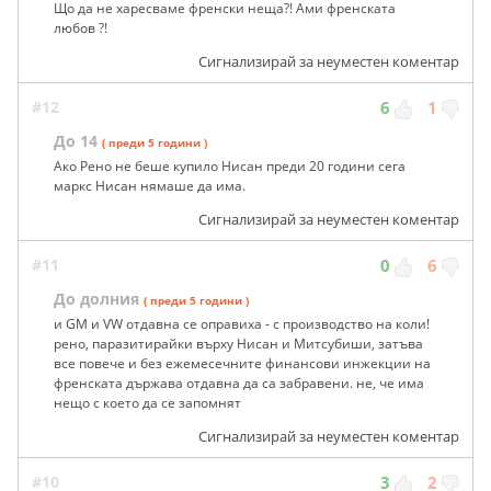
Що да не харесваме френски неща?! Ами френската
любов ?!
Сигнализирай за неуместен коментар
#12
6
1
До 14
( преди 5 години )
Ако Рено не беше купило Нисан преди 20 години сега
маркс Нисан нямаше да има.
Сигнализирай за неуместен коментар
#11
0
6
До долния
( преди 5 години )
и GM и VW отдавна се оправиха - с производство на коли!
рено, паразитирайки върху Нисан и Митсубиши, затъва
все повече и без ежемесечните финансови инжекции на
френската държава отдавна да са забравени. не, че има
нещо с което да се запомнят
Сигнализирай за неуместен коментар
#10
3
2