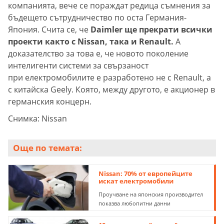
компанията, вече се пораждат редица съмнения за
бъдещето сътрудничество по оста Германия-
Япония. Счита се, че
Daimler ще прекрати всички
проекти както с Nissan, така и Renault.
А
доказателство за това е, че новото поколение
интелигенти системи за свързаност
при електромобилите е разработено не с Renault, а
с китайска Geely. Която, между другото, е акционер в
германския концерн.
Снимка: Nissan
Още по темата:
Nissan: 70% от европейците
искат електромобили
Проучване на японския производител
показва любопитни данни