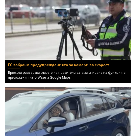
ЕС забрани предупрежденията за камери за скорост
Брюксел развързва ръцете на правителствата за спиране на функции в
приложения като Waze и Google Maps