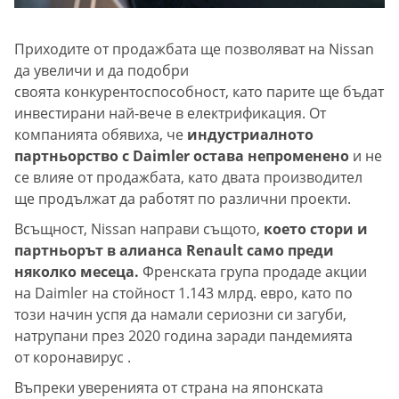
Приходите от продажбата ще позволяват на Nissan
да увеличи и да подобри
своята конкурентоспособност, като парите ще бъдат
инвестирани най-вече в електрификация. От
компанията обявиха, че
индустриалното
партньорство с Daimler остава непроменено
и не
се влияе от продажбата, като двата производител
ще продължат да работят по различни проекти.
Всъщност, Nissan направи същото,
което стори и
партньорът в алианса Renault само преди
няколко месеца.
Френската група продаде акции
на Daimler на стойност 1.143 млрд. евро, като по
този начин успя да намали сериозни си загуби,
натрупани през 2020 година заради пандемията
от коронавирус .
Въпреки уверенията от страна на японската