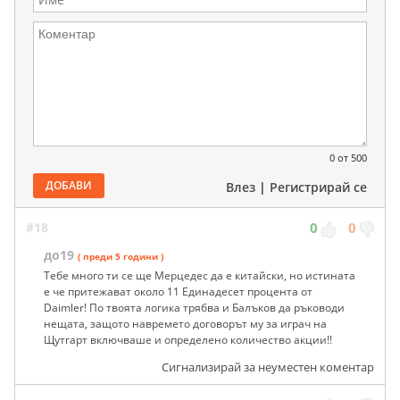
0
от 500
ДОБАВИ
Влез
|
Регистрирай се
#18
0
0
до19
( преди 5 години )
Тебе много ти се ще Мерцедес да е китайски, но истината
е че притежават около 11 Единадесет процента от
Daimler! По твоята логика трябва и Балъков да ръководи
нещата, защото навремето договорът му за играч на
Щутгарт включваше и определено количество акции!!
Сигнализирай за неуместен коментар