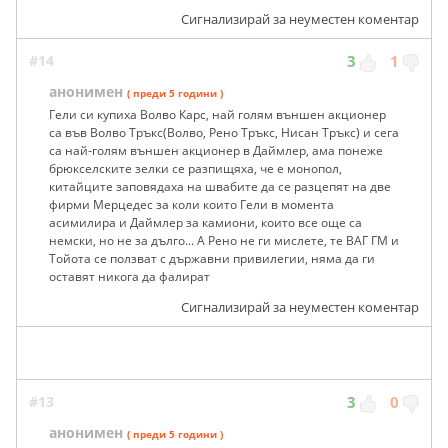
Сигнализирай за неуместен коментар
#14
3
1
анонимен
( преди 5 години )
Гели си купиха Волво Карс, най голям външен акционер
са във Волво Тръкс(Волво, Рено Тръкс, Нисан Тръкс) и сега
са най-голям външен акционер в Даймлер, ама понеже
брюкселските зелки се разпищяха, че е монопол,
китайците заповядаха на швабите да се разцепят на две
фирми Мерцедес за коли които Гели в момента
асимилира и Даймлер за камиони, които все още са
немски, но не за дълго... А Рено не ги мислете, те ВАГ ГМ и
Тойота се ползват с държавни привилегии, няма да ги
оставят никога да фалират
Сигнализирай за неуместен коментар
#13
3
0
анонимен
( преди 5 години )