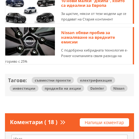
10 нови малки "джипа", които
са идеални за Европа
За щастие, някои от тези модели ще се
продават на Стария континент
Nissan обяви пробив за
намаляване на вредните
емисии
С подобрена хибридната технология е-
Power компанията сваля разхода на
гориво с 25%
Тагове:
съвместни проекти
електрификация
инвестиции
продажба на акции
Daimler
Nissan
Коментари ( 18 )
Напиши коментар