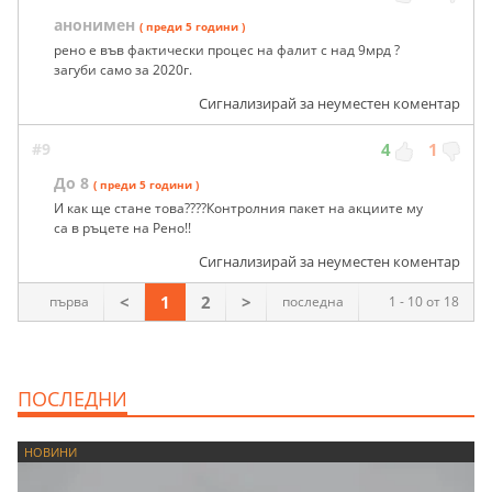
анонимен
( преди 5 години )
рено е във фактически процес на фалит с над 9мрд ?
загуби само за 2020г.
Сигнализирай за неуместен коментар
#9
4
1
До 8
( преди 5 години )
И как ще стане това????Контролния пакет на акциите му
са в ръцете на Рено!!
Сигнализирай за неуместен коментар
<
1
2
>
първа
последна
1 - 10 от 18
ПОСЛЕДНИ
НОВИНИ