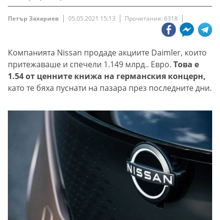
Петър Захариев
05.05.2021 15:13
Прочитания: 6318
Компанията Nissan продаде акциите Daimler, които
притежаваше и спечели 1.149 млрд.. Евро.
Това е
1.54 от ценните книжа на германския концерн,
като те бяха пуснати на пазара през последните дни.