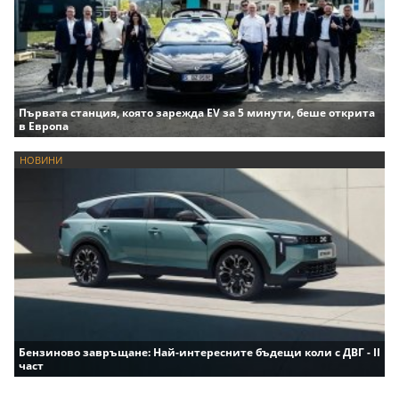
Първата станция, която зарежда EV за 5 минути, беше открита
в Европа
НОВИНИ
Бензиново завръщане: Най-интересните бъдещи коли с ДВГ - II
част