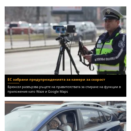
ЕС забрани предупрежденията за камери за скорост
Брюксел развързва ръцете на правителствата за спиране на функции в
приложения като Waze и Google Maps