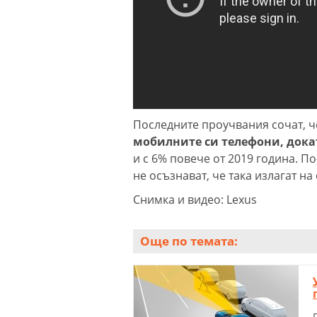
Последните проучвания сочат, ч
мобилните си телефони, докат
и с 6% повече от 2019 година. П
не осъзнават, че така излагат н
Снимка и видео: Lexus
Още по темата: