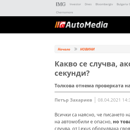
Investor
Dnes
Bloombergtv
Bulgaria 
Chernomore
Начало
НОВИНИ
Какво се случва, а
секунди?
Толкова отнема проверката н
Петър Захариев
08.04.2021 14:
Всички са наясно, че писането 
на автомобили е опасно,
но тов
случва, от Lexus оборудваха сво