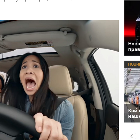
Нова
прав
НОВИ
Кой 
наше