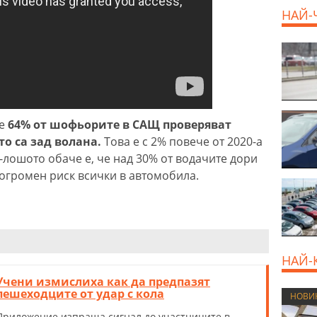
НАЙ-
е
64% от шофьорите в САЩ проверяват
о са зад волана.
Това е с 2% повече от 2020-а
о-лошото обаче е, че над 30% от водачите дори
а огромен риск всички в автомобила.
НАЙ-
Учени измислиха как да предпазят
пешеходците от удар с кола
НОВИ
Приложение изпраща сигнал до участниците в