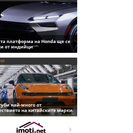
та платформа на Honda ще се
и от индийци
НИ
губи най-много от
ствието на китайските марки