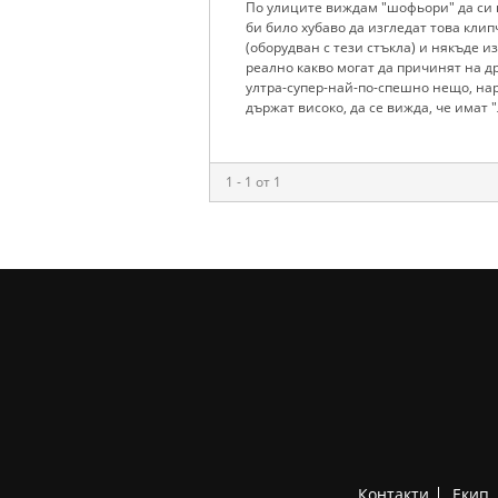
По улиците виждам "шофьори" да си цъ
би било хубаво да изгледат това клип
(оборудван с тези стъкла) и някъде и
реално какво могат да причинят на др
ултра-супер-най-по-спешно нещо, нар
държат високо, да се вижда, че имат "ло
1 - 1 от 1
Контакти
Екип