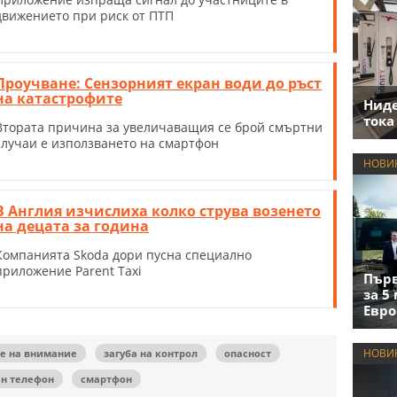
движението при риск от ПТП
Проучване: Сензорният екран води до ръст
на катастрофите
Нид
тока
Втората причина за увеличаващия се брой смъртни
случаи е използването на смартфон
НОВИ
В Англия изчислиха колко струва возенето
на децата за година
Компанията Skoda дори пусна специално
приложение Parent Taxi
Първ
за 5
Евро
НОВИ
е на внимание
загуба на контрол
опасност
н телефон
смартфон