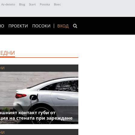
Az-deteto
Blog
Start
Posoka
Boec
НО
ПРОЕКТИ
ПОСОКИ
ВХОД
ЕДНИ
НИ
шният контакт губи от
ция на стената при зареждане
НИ