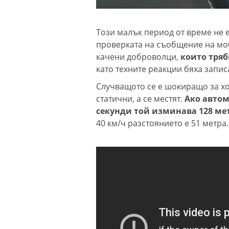
Този малък период от време не е
проверката на съобщение на моб
качени доброволци,
които тряб
като техните реакции бяха запис
Случващото се е шокиращо за хор
статични, а се местят.
Ако автом
секунди той изминава 128 ме
40 км/ч разстоянието е 51 метра.