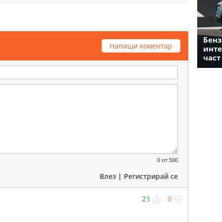
Бенз
Напиши коментар
инте
част
0
от 500
Влез
|
Регистрирай се
21
0