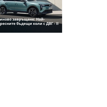
иново завръщане: Най-
ресните бъдещи коли с ДВГ - II