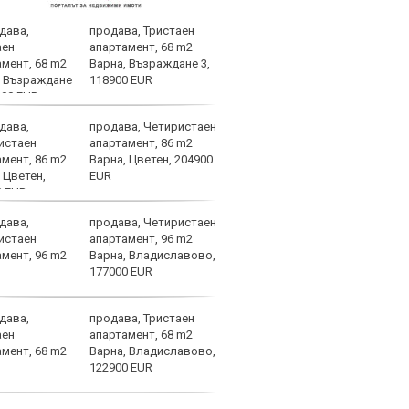
продава, Тристаен
ФБР 
апартамент, 68 m2
Рона
Варна, Възраждане 3,
118900 EUR
продава, Четиристаен
Сан 
апартамент, 86 m2
Варна, Цветен, 204900
EUR
продава, Четиристаен
Огро
апартамент, 96 m2
спол
Варна, Владиславово,
177000 EUR
продава, Тристаен
Байе
апартамент, 68 m2
за м
Варна, Владиславово,
122900 EUR