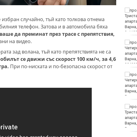
"Ние, потребителите":
Всеки има право сам да
 избран случайно, тъй като толкова отнема
избере кои плажни
илния телефон. Затова и в автомобила бяха
принадлежности да
наеме
ваше да преминат през трасе с препятствия,
ани на видео.
Почина бащата на Лео
Меси
ата зад волана, тъй като препятствията не са
обилът се движи със скорост 100 км/ч, за 4,6
тра.
При по-ниската и по-безопасна скорост от
Вучич: Украйна е
приятелска държава на
Сърбия
София попадна в
десетката на
дестинациите с най-
голям риск от
джебчийство