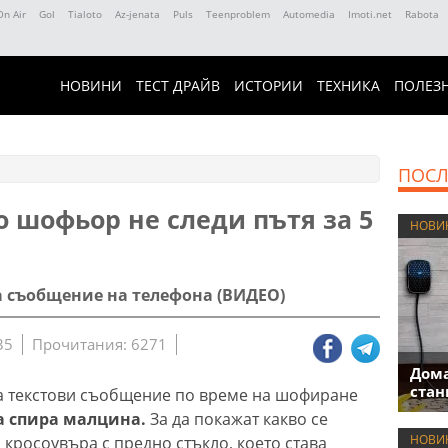
On Air
Gol
Tialoto
Az-jenata
Puls
Teenproblem
Automedia
Imoti.net
Rabota
НОВИНИ
ТЕСТ ДРАЙВ
ИСТОРИИ
ТЕХНИКА
ПОЛЕЗ
ПОСЛ
ко шофьор не следи пътя за 5
НОВИ
а съобщение на телефона (ВИДЕО)
35
Прочитания: 6271
Дома
стан
на текстови съобщение по време на шофиране
а спира малцина.
За да покажат какво се
НОВИ
я кросоувъра с предно стъкло, което става