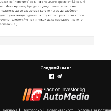
кат на "лопатите" за много по-дълго време от 4,6 сек. И
че... Или още по-добре да им дадат точно този Lexus
з полигона да се размотава детето им, за да разберат
угите участници в движението, като се разсейват с това
ечено телефон. Че пък и някои даже парадират, като го
пата"... :-(
Следвай ни в:
Реклама
Портфолио
Поверителност
Условия за ползва