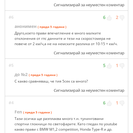
Сигнализирай за неуместен коментар
#6
6
2
анонимен
( преди 5 години )
Друго,което прави впечатление е много малките
отклонения от гпс данните и тези на скоростомера не
повече от 2 км/ч,а не на немските разлика от 10-15 + км/ч.
Сигнализирай за неуместен коментар
#5
5
1
до №2
( преди 5 години )
С какво сравняваш, че тия 5сек са много?
Сигнализирай за неуместен коментар
#4
6
1
Fen
( преди 5 години )
Тази осичка ще разплаква много т.н. тунинговани
спортни глокници по светофарите. Като гледах по youtube
какво прави с BMW M1,2 competition, Honda Type-R и др.