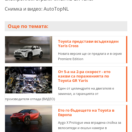
Снимка и видео: AutoTopNL
Още по темата:
Toyota представи всъдеходен
Yaris Cross
Новата версия ще се предлага и в серия
Premiere Edition
От 5-а на 2-ра скорост - ето
какви са пораженията по
Toyota GR Yaris
Един от цилиндрите на двигателя е
заминал, а гаранцията от
производителя отпада (ВИДЕО)
Eто го бъдещето на Toyota в
Европа
Aygo X Prologue има вградена стойка за
велосипеди и екшън камери в