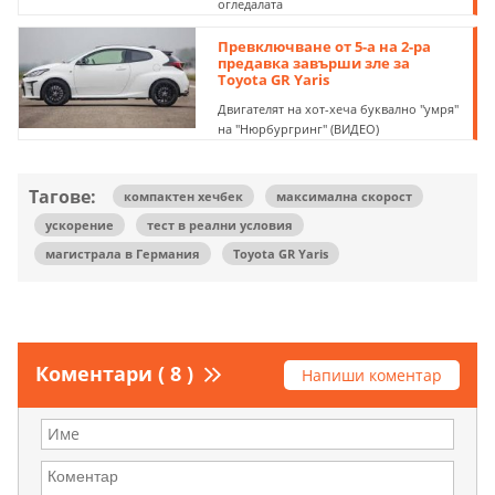
огледалата
Превключване от 5-а на 2-ра
предавка завърши зле за
Toyota GR Yaris
Двигателят на хот-хеча буквално "умря"
на "Нюрбургринг" (ВИДЕО)
Тагове:
компактен хечбек
максимална скорост
ускорение
тест в реални условия
магистрала в Германия
Toyota GR Yaris
Коментари ( 8 )
Напиши коментар