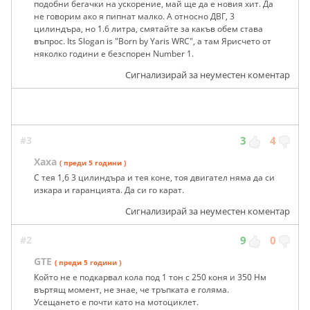
подобни бегачки на ускорение, май ще да е новия хит. Да
не говорим ако я пипнат малко. А относно ДВГ, 3
цилиндъра, но 1.6 литра, смятайте за какъв обем става
въпрос. Its Slogan is "Born by Yaris WRC", а там Ярисчето от
няколко години е безспорен Number 1.
Сигнализирай за неуместен коментар
#3
3
4
Хаха
( преди 5 години )
С тея 1,6 3 цилиндъра и тея коне, тоя двигател няма да си
изкара и гаранцията. Да си го карат.
Сигнализирай за неуместен коментар
#2
9
0
GTE
( преди 5 години )
Който не е подкарвал кола под 1 тон с 250 коня и 350 Нм
въртящ момент, не знае, че тръпката е голяма.
Усещането е почти като на мотоциклет.