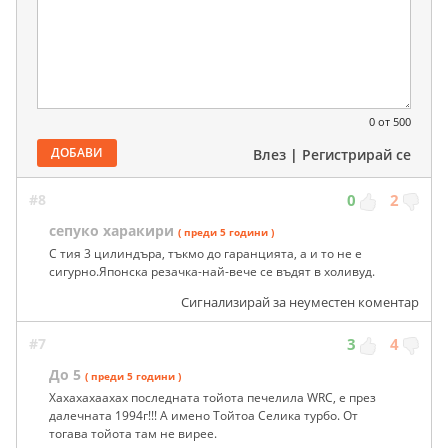
0
от 500
ДОБАВИ
Влез
|
Регистрирай се
#8
0
2
сепуко харакири
( преди 5 години )
С тия 3 цилиндъра, тъкмо до гаранцията, а и то не е
сигурно.Японска резачка-най-вече се въдят в холивуд.
Сигнализирай за неуместен коментар
#7
3
4
До 5
( преди 5 години )
Хахахахаахах последната тойота печелила WRC, е през
далечната 1994г!!! А имено Тойтоа Селика турбо. От
тогава тойота там не вирее.