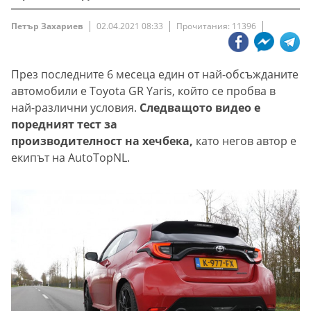
Петър Захариев
02.04.2021 08:33
Прочитания: 11396
През последните 6 месеца един от най-обсъжданите
автомобили е Toyota GR Yaris, който се пробва в
най-различни условия.
Следващото видео е
поредният тест за
производителност на хечбека,
като негов автор е
екипът на AutoTopNL.