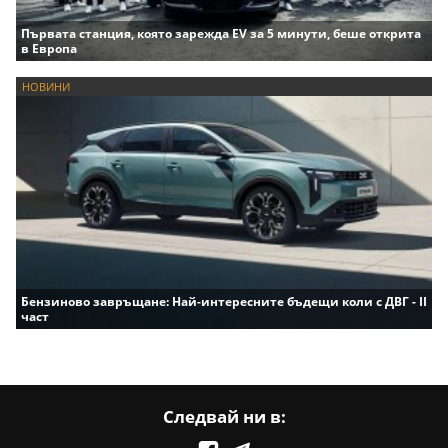
Първата станция, която зарежда EV за 5 минути, беше открита
в Европа
НОВИНИ
Бензиново завръщане: Най-интересните бъдещи коли с ДВГ - II
част
Следвай ни в: