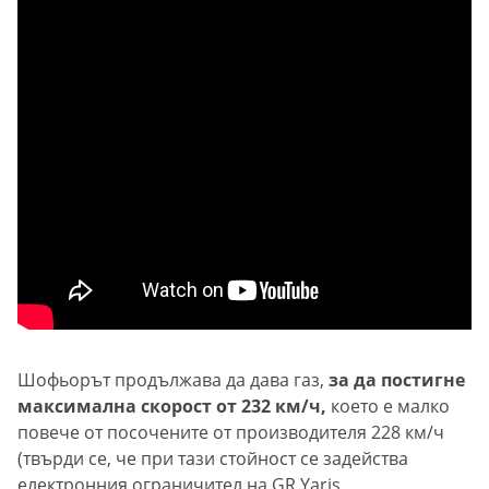
Шофьорът продължава да дава газ,
за да постигне
максимална скорост от 232 км/ч,
което е малко
повече от посочените от производителя 228 км/ч
(твърди се, че при тази стойност се задейства
електронния ограничител на GR Yaris.