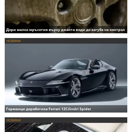
Дори малко мръсотия върху джанта води до загуба на контрол
НОВИНИ
Германци доработиха Ferrari 12Cilindri Spider
НОВИНИ