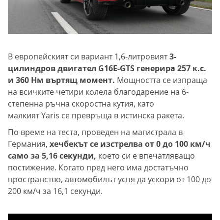
В европейският си вариант 1,6-литровият
3-
цилиндров двигател G16E-GTS генерира 257 к.с.
и 360 Hм въртящ момент.
Мощността се изпраща
на всичките четири колела благодарение на 6-
степенна ръчна скоростна кутия, като
малкият Yaris се превръща в истинска ракета.
По време на теста, проведен на магистрала в
Германия,
хечбекът се изстрелва от 0 до 100 км/ч
само за 5,16 секунди,
което си е впечатляващо
постижение. Когато пред него има достатъчно
пространство, автомобилът успя да ускори от 100 до
200 км/ч за 16,1 секунди.