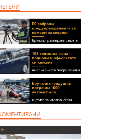
дава под наем, Офис,
ЧЕТЕНИ
100 m2 София, Център,
800 EUR
ЕС забрани
предупрежденията за
камери за скорост
Брюксел развързва ръцете
на правителствата за
спиране на функции в
108-годишна жена
приложения като Waze и
поднови шофьорската
Google Maps
си книжка
Американката покри всички
медицински изисквания, за
да получи документа
Брутална градушка
(ВИДЕО)
потроши 1000
автомобила
Щетите за италианската
автокъща се оценяват на 5
милиона евро
КОМЕНТИРАНИ
НИ