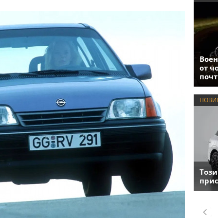
Воен
от ч
почт
НОВИ
Този
прис