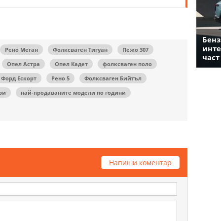
Бенз
инте
Рено Меган
Фолксваген Тигуан
Пежо 307
част
Опел Астра
Опел Кадет
фолксваген поло
Форд Ескорт
Рено 5
Фолксваген Бийтъл
ри
най-продаваните модели по години
Напиши коментар