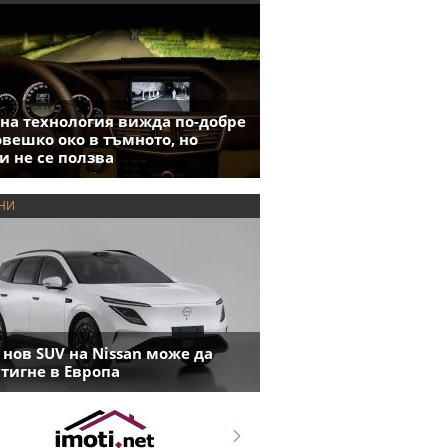
на технология вижда по-добре
овешко око в тъмното, но
и не се ползва
НИ
 нов SUV на Nissan може да
тигне в Европа