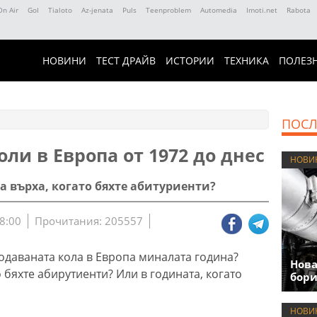
On Air
Gol
Tialoto
Az-jenata
Puls
Teenproblem
Automedia
Imoti.net
Rabota
НОВИНИ
ТЕСТ ДРАЙВ
ИСТОРИИ
ТЕХНИКА
ПОЛЕЗ
ПОСЛ
ли в Европа от 1972 до днес
НОВИ
 върха, когато бяхте абитуриенти?
8:00
Прочитания: 205557
одаваната кола в Европа миналата година?
Нова
о бяхте абирутиенти? Или в годината, когато
бори
НОВИ