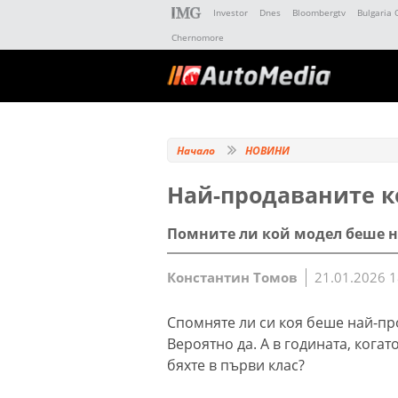
Investor
Dnes
Bloombergtv
Bulgaria 
Chernomore
Начало
НОВИНИ
Най-продаваните ко
Помните ли кой модел беше на
Константин Томов
21.01.2026 1
Спомняте ли си коя беше най-пр
Вероятно да. А в годината, когат
бяхте в първи клас?