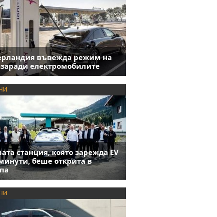
ерландия въвежда режим на
 заради електромобилите
НИ
ата станция, която зарежда EV
 минути, беше открита в
па
НИ