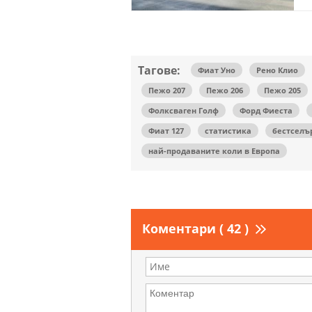
Тагове:
Фиат Уно
Рено Клио
Пежо 207
Пежо 206
Пежо 205
Фолксваген Голф
Форд Фиеста
Фиат 127
статистика
бестселъ
най-продаваните коли в Европа
Коментари ( 42 )