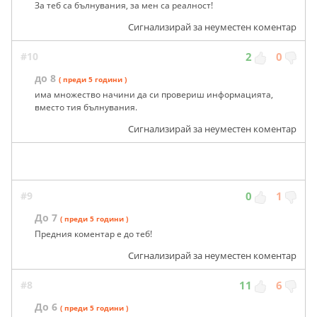
За теб са бълнувания, за мен са реалност!
Сигнализирай за неуместен коментар
#10
2
0
до 8
( преди 5 години )
има множество начини да си провериш информацията,
вместо тия бълнувания.
Сигнализирай за неуместен коментар
#9
0
1
До 7
( преди 5 години )
Предния коментар е до теб!
Сигнализирай за неуместен коментар
#8
11
6
До 6
( преди 5 години )