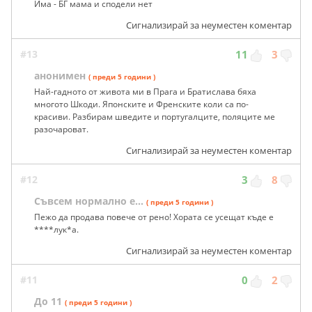
Има - БГ мама и сподели нет
Сигнализирай за неуместен коментар
#13
11
3
анонимен
( преди 5 години )
Най-гадното от живота ми в Прага и Братислава бяха
многото Шкоди. Японските и Френските коли са по-
красиви. Разбирам шведите и португалците, поляците ме
разочароват.
Сигнализирай за неуместен коментар
#12
3
8
Съвсем нормално е...
( преди 5 години )
Пежо да продава повече от рено! Хората се усещат къде е
****лук*а.
Сигнализирай за неуместен коментар
#11
0
2
До 11
( преди 5 години )