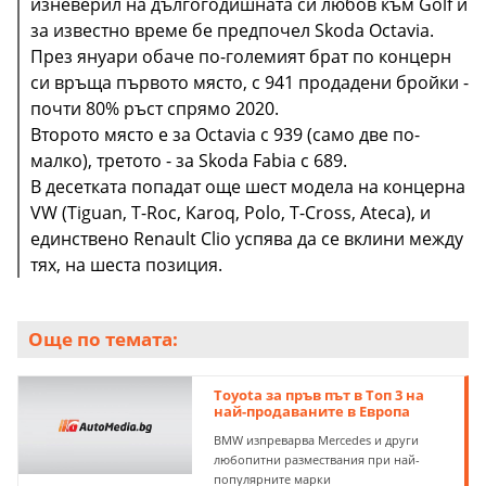
изневерил на дългогодишната си любов към Golf и
за известно време бе предпочел Skoda Octavia.
През януари обаче по-големият брат по концерн
си връща първото място, с 941 продадени бройки -
почти 80% ръст спрямо 2020.
Второто място е за Octavia с 939 (само две по-
малко), третото - за Skoda Fabia с 689.
В десетката попадат още шест модела на концерна
VW (Tiguan, T-Roc, Karoq, Polo, T-Cross, Ateca), и
единствено Renault Clio успява да се вклини между
тях, на шеста позиция.
Още по темата:
Toyota за пръв път в Топ 3 на
най-продаваните в Европа
BMW изпреварва Mercedes и други
любопитни размествания при най-
популярните марки