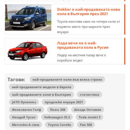
Dokker е най-продаваната нова
кола в България през 2021
Toyota изостава само на четири коли от
първото място при марките през
януари
Лада вече не е най-
продаваната кола в Русия
Лидер на местния пазар вече е
корейски модел
Тагове:
най-продаваните коли във всяка страна
най-продаваните модели в Европа
най-продаваните коли в България
статистика
JATO Dynamics
продажби януари 2021
Фолксваген Голф
Пежо 208
Шкода Октавия
Хюндай Тусон
Volkswagen ID.3
Tesla model 3
Mercedes A class
Toyota Corolla
Fiat 500