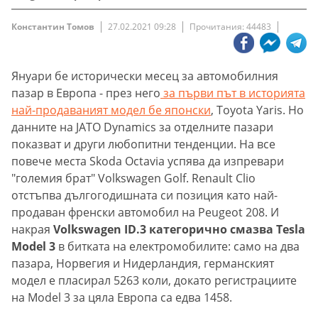
Константин Томов
27.02.2021 09:28
Прочитания: 44483
Януари бе исторически месец за автомобилния
пазар в Европа - през него
за първи път в историята
най-продаваният модел бе японски
, Toyota Yaris. Но
данните на JATO Dynamics за отделните пазари
показват и други любопитни тенденции. На все
повече места Skoda Octavia успява да изпревари
"големия брат" Volkswagen Golf. Renault Clio
отстъпва дългогодишната си позиция като най-
продаван френски автомобил на Peugeot 208. И
накрая
Volkswagen ID.3 категорично смазва Tesla
Model 3
в битката на електромобилите: само на два
пазара, Норвегия и Нидерландия, германският
модел е пласирал 5263 коли, докато регистрациите
на Model 3 за цяла Европа са едва 1458.