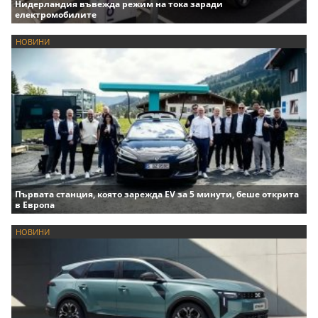
Нидерландия въвежда режим на тока заради
електромобилите
НОВИНИ
Първата станция, която зарежда EV за 5 минути, беше открита
в Европа
НОВИНИ