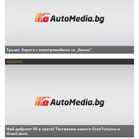
Тръмп: Хората с електромобили са „болни“
НОВИНИ
Най-добрият V6 в света? Тествахме новите GranTurismo и
GranCabrio