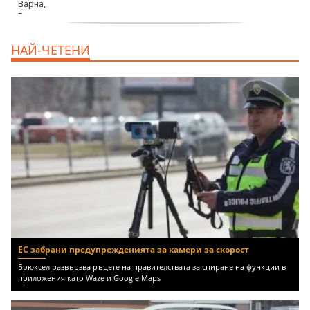
продава, Къща, 370 m2 София област, гр.
НАЙ-ЧЕТЕНИ
Костинброд, 358000 EUR
ЕС забрани предупрежденията за камери за скорост
Брюксел развързва ръцете на правителствата за спиране на функции в
приложения като Waze и Google Maps