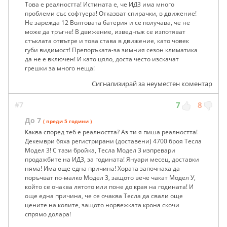
Това е реалността! Истината е, че ИД3 има много
проблеми със софтуера! Отказват спирачки, в движение!
Не зарежда 12 Волтовата батерия и се получава, че не
може да тръгне! В движение, изведнъж се изпотяват
стъклата отвътре и това става в движение, като човек
губи видимост! Препоръката-за зимния сезон климатика
да не е включен! И като цяло, доста често изскачат
грешки за много неща!
Сигнализирай за неуместен коментар
#7
7
8
До 7
( преди 5 години )
Каква според теб е реалността? Аз ти я пиша реалността!
Декември бяха регистрирани (доставени) 4700 броя Тесла
Модел 3! С тази бройка, Тесла Модел 3 изпревари
продажбите на ИД3, за годината! Януари месец, доставки
няма! Има още една причина! Хората започнаха да
поръчват по-малко Модел 3, защото вече чакат Модел У,
който се очаква лятото или поне до края на годината! И
още една причина, че се очаква Тесла да свали още
цените на колите, защото норвежката крона скочи
спрямо долара!