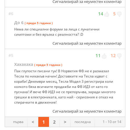
Сигнализирай за неуместен коментар
#6
14
5
До 6
( преди 5 години )
Няма ли специални форуми за лица с лунатични
симптоми и без връзка с реалността? :D
Сигнализирай за неуместен коментар
#5
11
12
Хахахаха
( преди 5 години )
Пак глупости писани тук! В Норвегия ФВ не е размазал
Тесла по никакъв начин! Доставките на Тесла идват с
кораби! Декември месец, Тесла Модел 3 регистрира коли
колкото бяха всичките продажби на ФВ ИД3 от като го
пуснаха! И вече ФВ ИД3 не се препоръчва, заради многото
грешки в електрониката, като най - сериозния е отказ на
спирачките в движение!
Сигнализирай за неуместен коментар
<
1
2
>
първа
последна
1 - 10 от 14