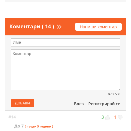
Коментари ( 14 )
Напиши коментар
0
от 500
ДОБАВИ
Влез
|
Регистрирай се
#14
3
1
До 7
( преди 5 години )