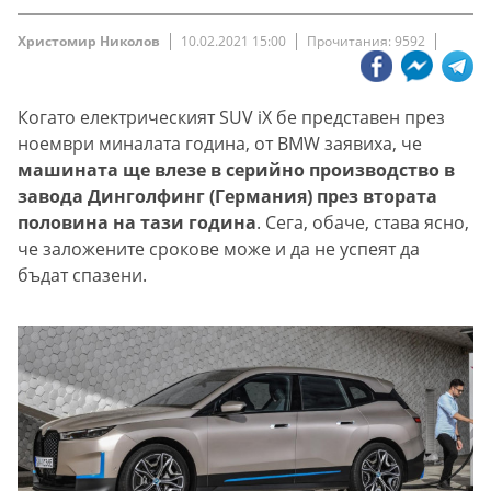
Христомир Николов
10.02.2021 15:00
Прочитания: 9592
Когато електрическият SUV iX бе представен през
ноември миналата година, от BMW заявиха, че
машината ще влезе в серийно производство в
завода Динголфинг (Германия) през втората
половина на тази година
. Сега, обаче, става ясно,
че заложените срокове може и да не успеят да
бъдат спазени.