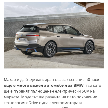
Макар и да бъде лансиран със закъснение,
iX все
още е много важен автомобил за BMW
, тъй като
ще е първият пълноценен електрически SUV на
марката. Моделът ще разчита на пето поколение
технология eDrive с два електромотора и