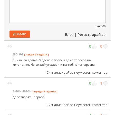
0
от 500
ДОБАВИ
Влез
|
Регистрирай се
#5
0
0
До #4
( преди 5 години )
Хич не са двама. Модела е правен да се харесва на
китайците. Не се заблуждавай и на теб не ти харесва.
Сигнализирай за неуместен коментар
#4
0
1
анонимен
( преди 5 години )
Да затварят направо!
Сигнализирай за неуместен коментар