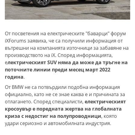
От посветения на електрическите "баварци" форум
iXForums заявиха, че са получили информация от
вътрешни на компанията източници за забавяне на
производството на iX. Според информацията,
е
лектрическият SUV няма да може да тръгне на
поточните линии преди месец март 2022
година
.
От BMW не са потвърдили подобна информация
официално, като не се знае каква е и причината за
отлагането. Според специалисти,
електрическият
кросоувър е поредната жертва на глобалната
криза с недостиг на полупроводници
, която
удари сериозно и автомобилната индустрия.