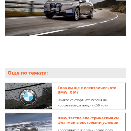
Още по темата:
Това ли ще е електрическото
BMW iX M?
Очаква се спортната версия на
кросоувъра да получи 650 коня
BMW тества електрическия си
флагман в екстремни условия
Кросоувърът iX преминавава през