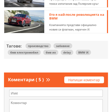
тежки изпитания зад Полярния кръг
Ето я най-после революцията на
BMW
Компанията представи официално
новия си флагман, наречен iX
Тагове:
производство
забавяне
бмв електромобил
бмв их
delay
BMW iX
Коментари ( 5 )
Напиши коментар