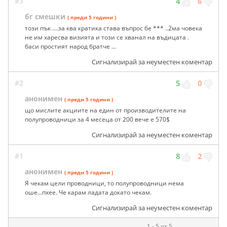
#3
4
6
бг смешки
( преди 5 години )
този пък ....за ква кратика става въпрос бе *** ..2ма човека
не им харесва визията и този се хванал на въдицата .
баси простият народ братче ...
Сигнализирай за неуместен коментар
#2
5
0
анонимен
( преди 5 години )
що мислите акциите на един от производителите на
полупроводници за 4 месеца от 200 вече е 570$
Сигнализирай за неуместен коментар
#1
8
2
анонимен
( преди 5 години )
Я чекам цели проводници, то полупроводници нема
оше...пхее. Че карам ладата докато чекам.
Сигнализирай за неуместен коментар
1 - 5 от 5