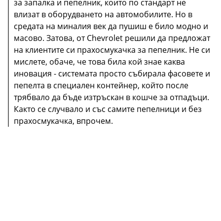
за запалка и пепелник, които по стандарт не
влизат в оборудването на автомобилите. Но в
средата на миналия век да пушиш е било модно и
масово. Затова, от Chevrolet решили да предложат
на клиентите си прахосмукачка за пепелник. Не си
мислете, обаче, че това била кой знае каква
иновация - системата просто събирала фасовете и
пепелта в специален контейнер, който после
трябвало да бъде изтръскан в кошче за отпадъци.
Както се случвало и със самите пепелници и без
прахосмукачка, впрочем.
И докато на компании като Audi нещата донякъде
да се отдават с цялата палатка, която може да
прикрепена към кросоувъра Q3, то посоченият тук
Pontiac Aztec, обявен за един от най-лошите
автомобили в историята се е сдобил с един от най-
неудобните навеси. Хармония, нали?