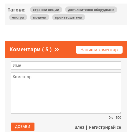
Тагове:
странни опции
допълнително оборудване
екстри
модели
производители
Коментари ( 5 )
Напиши коментар
0
от 500
ДОБАВИ
Влез
|
Регистрирай се