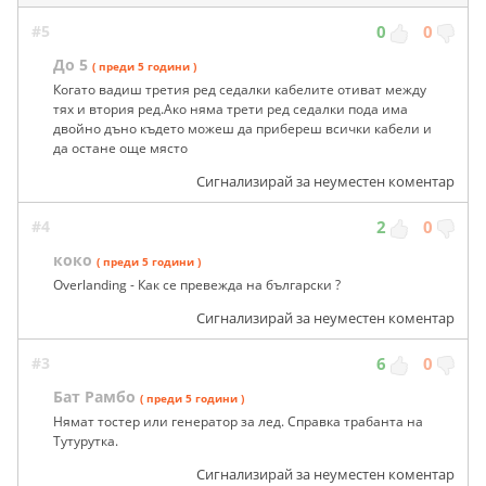
#5
0
0
До 5
( преди 5 години )
Когато вадиш третия ред седалки кабелите отиват между
тях и втория ред.Ако няма трети ред седалки пода има
двойно дъно където можеш да прибереш всички кабели и
да остане още място
Сигнализирай за неуместен коментар
#4
2
0
коко
( преди 5 години )
Overlanding - Как се превежда на български ?
Сигнализирай за неуместен коментар
#3
6
0
Бат Рамбо
( преди 5 години )
Нямат тостер или генератор за лед. Справка трабанта на
Тутурутка.
Сигнализирай за неуместен коментар