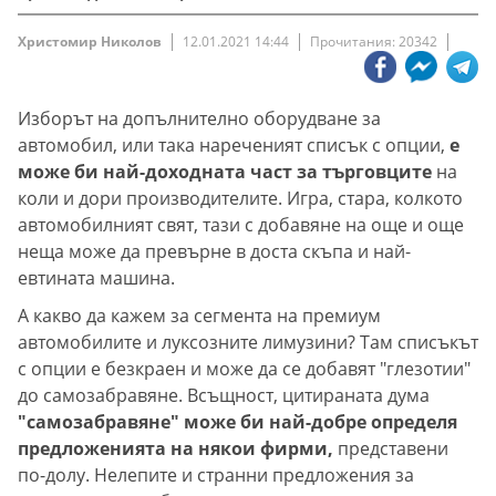
Христомир Николов
12.01.2021 14:44
Прочитания: 20342
Изборът на допълнително оборудване за
автомобил, или
така нареченият списък с опции,
е
може би най-доходната част за търговците
на
коли и дори производителите. Игра, стара, колкото
автомобилният свят, тази с добавяне на още и още
неща може да превърне в доста скъпа и най-
евтината машина.
А какво да кажем за сегмента на премиум
автомобилите и луксозните лимузини? Там списъкът
с опции е безкраен и може да се добавят "глезотии"
до самозабравяне. Всъщност, цитираната дума
"самозабравяне" може би най-добре определя
предложенията на някои фирми,
представени
по-долу. Нелепите и странни предложения за