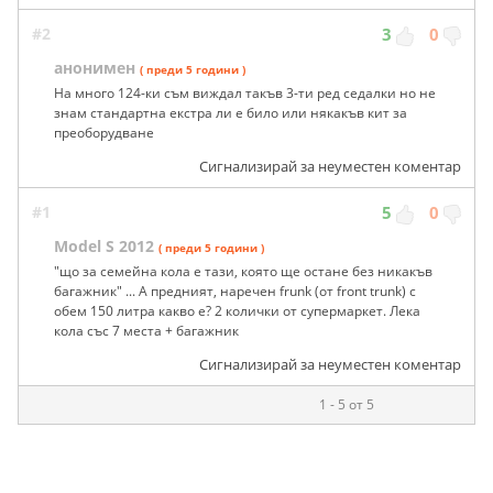
#2
3
0
анонимен
( преди 5 години )
На много 124-ки съм виждал такъв 3-ти ред седалки но не
знам стандартна екстра ли е било или някакъв кит за
преоборудване
Сигнализирай за неуместен коментар
#1
5
0
Model S 2012
( преди 5 години )
"що за семейна кола е тази, която ще остане без никакъв
багажник" ... А предният, наречен frunk (от front trunk) с
обем 150 литра какво е? 2 колички от супермаркет. Лека
кола със 7 места + багажник
Сигнализирай за неуместен коментар
1 - 5 от 5