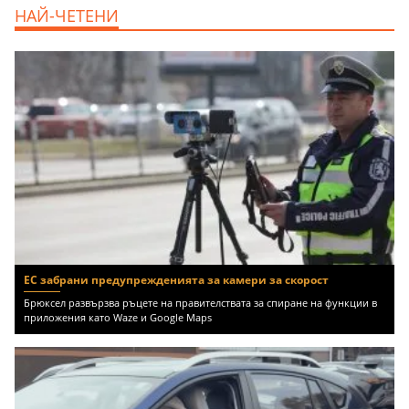
дава под наем, Офис, 100 m2 София,
НАЙ-ЧЕТЕНИ
Център, 800 EUR
ЕС забрани предупрежденията за камери за скорост
Брюксел развързва ръцете на правителствата за спиране на функции в
приложения като Waze и Google Maps