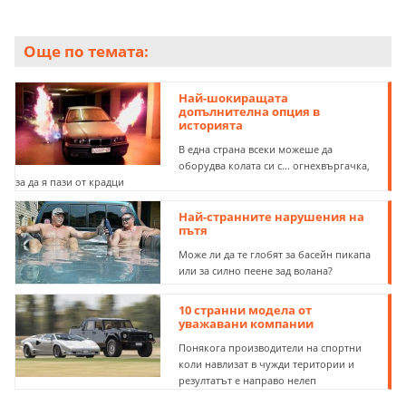
Още по темата:
Най-шокиращата
допълнителна опция в
историята
В една страна всеки можеше да
оборудва колата си с... огнехвъргачка,
за да я пази от крадци
Най-странните нарушения на
пътя
Може ли да те глобят за басейн пикапа
или за силно пеене зад волана?
10 странни модела от
уважавани компании
Понякога производители на спортни
коли навлизат в чужди територии и
резултатът е направо нелеп