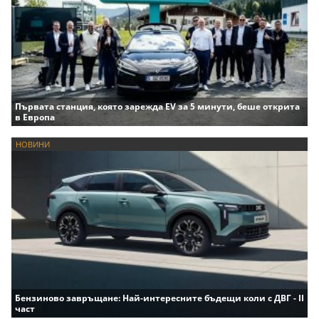
Първата станция, която зарежда EV за 5 минути, беше открита
в Европа
НОВИНИ
Бензиново завръщане: Най-интересните бъдещи коли с ДВГ - II
част