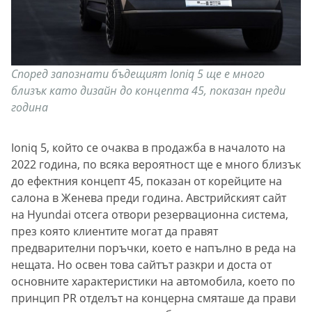
Според запознати бъдещият Ioniq 5 ще е много
близък като дизайн до концепта 45, показан преди
година
Ioniq 5, който се очаква в продажба в началото на
2022 година, по всяка вероятност ще е много близък
до ефектния концепт 45, показан от корейците на
салона в Женева преди година. Австрийският сайт
на Hyundai отсега отвори резервационна система,
през която клиентите могат да правят
предварителни поръчки, което е напълно в реда на
нещата. Но освен това сайтът разкри и доста от
основните характеристики на автомобила, което по
принцип PR отделът на концерна смяташе да прави