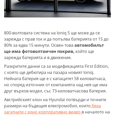
800-волтовата система на Ioniq 5 ще може да се
зарежда с прав ток и да попълва батерията от 15 до
80% за едва 15 минути. Освен това
автомобилът
ще има фотоволтаичен покрив,
който ще
зарежда батерията и в движение.
Разкритите данни са за модификацията First Edition,
с която ще дебютира на пазара новият Ioniq.
Нейната батерия ще е с капацитет 58 киловатчаса,
но според източник от компанията над нея ще има
друг върхов модел, със 73-киловатчасова батерия.
Австрийският клон на Hyundai потвърди и точните
размери на бъдещия електромобил, които
бяха
загатнати с едно корпоративно видео
в началото на