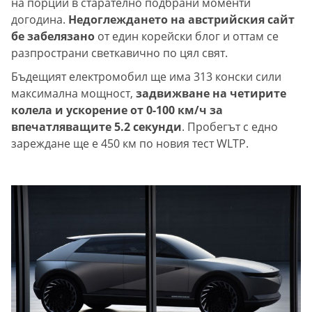
на порции в старателно подбрани моменти
догодина.
Недоглеждането на австрийския сайт
бе забелязано
от един корейски блог и оттам се
разпространи светкавично по цял свят.
Бъдещият електромобил ще има 313 конски сили
максимална мощност,
задвижване на четирите
колела и ускорение от 0-100 км/ч за
впечатляващите 5.2 секунди
. Пробегът с едно
зареждане ще е 450 км по новия тест WLTP.