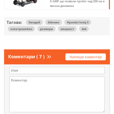
E-GMP ще позволи пробег над 500 км и
висока динамика
Тагове:
Хюндай
Айоник
Hyundai Ioniq 5
електромобил
размери
мощност
4х4
Коментари ( 7 )
Напиши коментар