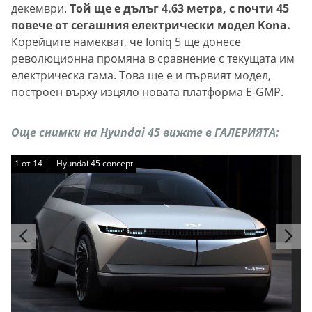
декември.
Той ще е дълъг 4.63 метра, с почти 45
повече от сегашния електрически модел Kona.
Корейците намекват, че Ioniq 5 ще донесе
революционна промяна в сравнение с текущата им
електрическа гама. Това ще е и първият модел,
построен върху изцяло новата платформа E-GMP.
Още снимки на Hyundai 45 вижте в ГАЛЕРИЯТА:
1
1
1
1
1
1
1
1
1
1
1
1
1
1
от
от
от
от
от
от
от
от
от
от
от
от
от
от
14
14
14
14
14
14
14
14
14
14
14
14
14
14
Hyundai 45 concept
Hyundai 45 concept
Hyundai 45 concept
Hyundai 45 concept
Hyundai 45 concept
Hyundai 45 concept
Hyundai 45 concept
Hyundai 45 concept
Hyundai 45 concept
Hyundai 45 concept
Hyundai 45 concept
Hyundai 45 concept
Hyundai 45 concept
Hyundai 45 concept