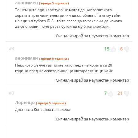
анонимен
( преди 5 години )
То немците един софтуер не могат да направят като
хората а тръгнали електрички да сглобяват. Така му заби
на един в тубата ID.3 - то та слезе да го заключи да изчака
да се оправи, поне ресет бутон да му бяха сложили.
Сигнализирай за неуместен коментар
#4
15
6
анонимен
( преди 5 години )
Немското фенче газ пикae като гледа че хората са 20
години пред немските пишещи кютаралясници хайс
Сигнализирай за неуместен коментар
#3
7
21
Лоренцо
( преди 5 години )
Дръпната Консерва на колела
Сигнализирай за неуместен коментар