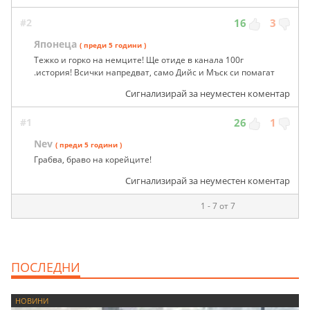
#2
16
3
Японеца
( преди 5 години )
Тежко и горко на немците! Ще отиде в канала 100г
.история! Всички напредват, само Дийс и Мъск си помагат
Сигнализирай за неуместен коментар
#1
26
1
Nev
( преди 5 години )
Грабва, браво на корейците!
Сигнализирай за неуместен коментар
1 - 7 от 7
ПОСЛЕДНИ
НОВИНИ