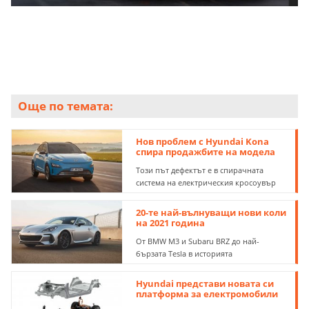
Още по темата:
Нов проблем с Hyundai Kona
спира продажбите на модела
Този път дефектът е в спирачната
система на електрическия кросоувър
20-те най-вълнуващи нови коли
на 2021 година
От BMW M3 и Subaru BRZ до най-
бързата Tesla в историята
Hyundai представи новата си
платформа за електромобили