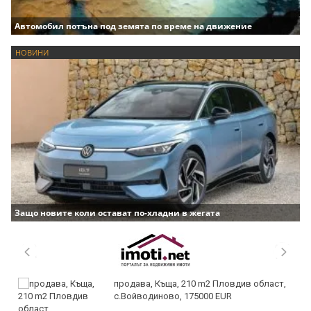
Автомобил потъна под земята по време на движение
НОВИНИ
Защо новите коли остават по-хладни в жегата
продава, Къща, 210 m2 Пловдив област,
с.Войводиново, 175000 EUR