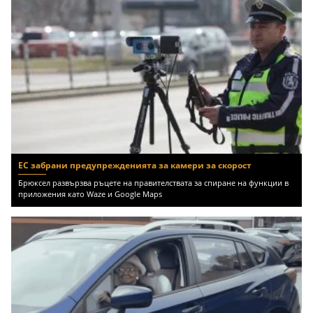
ЕС забрани предупрежденията за камери за скорост
Брюксел развързва ръцете на правителствата за спиране на функции в
приложения като Waze и Google Maps