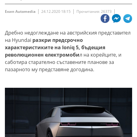
Екип Automedia
24.12.2020 18:15
Прочитания: 26373
Дребно недоглеждане на австрийския представител
на Hyundai
разкри предсрочно
характеристиките на Ioniq 5, бъдещия
революционен електромоби
л на корейците, и
саботира старателно съставените планове за
пазарното му представяне догодина.