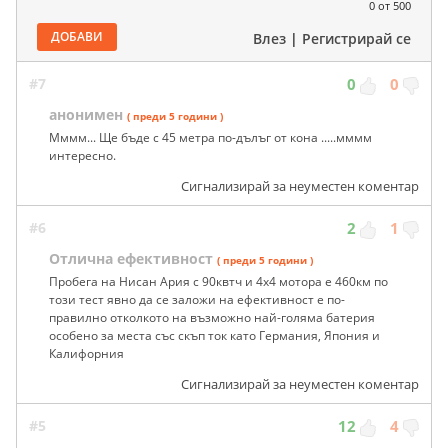
0
от 500
ДОБАВИ
Влез
|
Регистрирай се
#7
0
0
анонимен
( преди 5 години )
Мммм... Ще бъде с 45 метра по-дълъг от кона .....мммм
интересно.
Сигнализирай за неуместен коментар
#6
2
1
Отлична ефективност
( преди 5 години )
Пробега на Нисан Ария с 90квтч и 4х4 мотора е 460км по
този тест явно да се заложи на ефективност е по-
правилно отколкото на възможно най-голяма батерия
особено за места със скъп ток като Германия, Япония и
Калифорния
Сигнализирай за неуместен коментар
#5
12
4