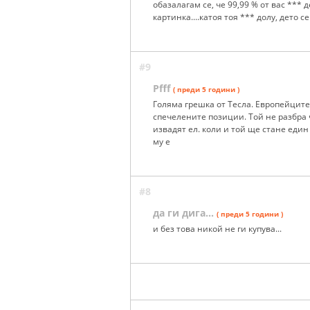
обазалагам се, че 99,99 % от вас ***
картинка....катоя тоя *** долу, дето с
#9
Pfff
( преди 5 години )
Голяма грешка от Тесла. Европейците
спечелените позиции. Той не разбра 
извадят ел. коли и той ще стане един 
му е
#8
да ги дига...
( преди 5 години )
и без това никой не ги купува...