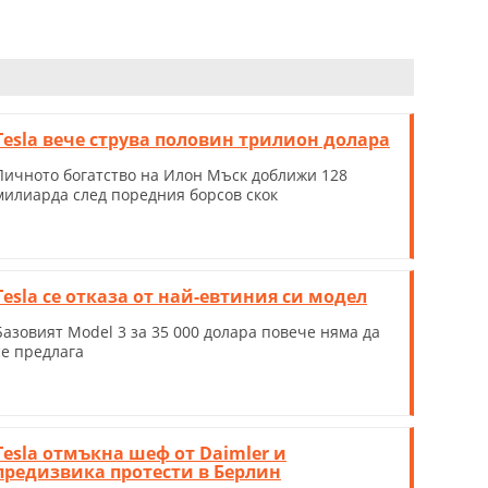
Tesla вече струва половин трилион долара
Личното богатство на Илон Мъск доближи 128
милиарда след поредния борсов скок
Tesla се отказа от най-евтиния си модел
Базовият Model 3 за 35 000 долара повече няма да
се предлага
Tesla отмъкна шеф от Daimler и
предизвика протести в Берлин