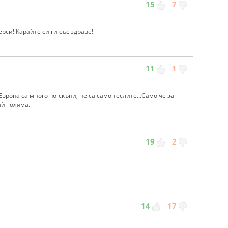
15
7
ерси! Карайте си ги със здраве!
11
1
вропа са много по-скъпи, не са само теслите...Само че за
ай-голяма.
19
2
14
17