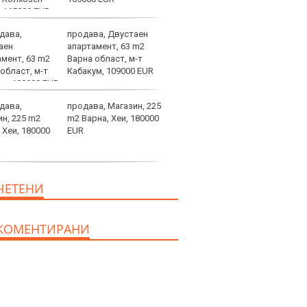
продава, Двустаен
Отме
апартамент, 63 m2
на К
Варна област, м-т
какв
Кабакум, 109000 EUR
феде
категории
продава, Магазин, 225
Хрис
m2 Варна, Хеи, 180000
над 
EUR
ни д
увер
останем смирени
продава, Офис, 141 m2
ЧЕТЕНИ
Варна, Бриз, 112000 EUR
КОМЕНТИРАНИ