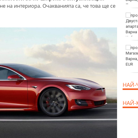
ане на интериора. Очакванията са, че това ще се
Тъжна вест! Почина
голямо име в
медицината
Златото стигна до 4295
долара за унция
НАЙ-
НАЙ-