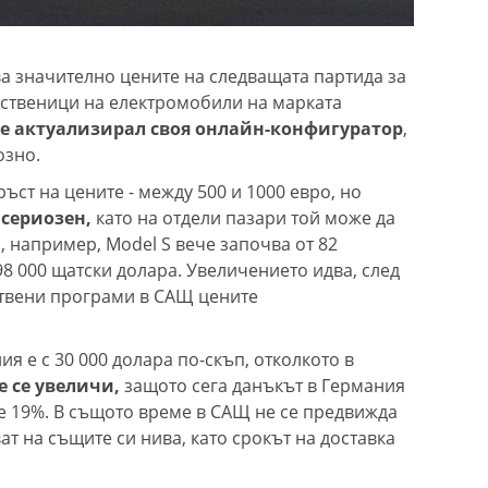
ва значително цените на следващата партида за
обственици на електромобили на марката
 е актуализирал своя онлайн-конфигуратор
,
озно.
ъст на цените - между 500 и 1000 евро, но
 сериозен,
като на отдели пазари той може да
, например, Model S вече започва от 82
 98 000 щатски долара. Увеличението идва, след
ствени програми в САЩ цените
я е с 30 000 долара по-скъп, отколкото в
 се увеличи,
защото сега данъкът в Германия
не 19%. В същото време в САЩ не се предвижда
ат на същите си нива, като срокът на доставка