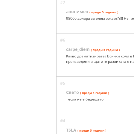
#7
анонимен
( преди 5 години )
98000 долара за електрокар???!!! Не, м
#6
carpe_diem
( преди 5 години )
Какво драматизирате? Всички коли в Е
произведени в щатите разликата е н
#5
Свето
( преди 5 години )
Тесла не е бъдещето
#4
TSLA
( преди 5 години )