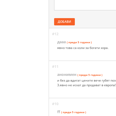
ДОБАВИ
#12
дааа
( преди 5 години )
явно това са коли за богати хора.
#11
анонимен
( преди 5 години )
и без да вдигат цените вече губят п
3.явно не искат да продават в европа!
#10
ff
( преди 5 години )