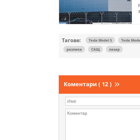
Тагове:
Tesla Model S
Tesla Mode
разлика
САЩ
пазар
Коментари ( 12 )