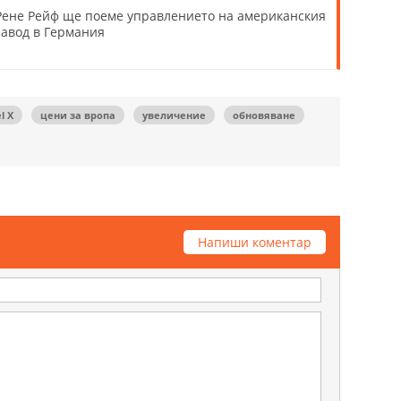
Рене Рейф ще поеме управлението на американския
завод в Германия
l X
цени за вропа
увеличение
обновяване
Напиши коментар