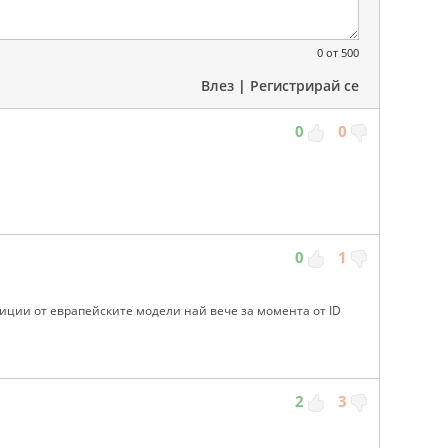
0
от 500
Влез
|
Регистрирай се
0
0
0
1
озиции от еврапейските модели най вече за момента от ID
2
3