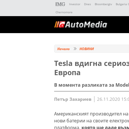
Investor
Dnes
Bloombergtv
Bulgaria 
Chernomore
Начало
НОВИНИ
Tesla вдигна серио
Европа
В момента разликата за Model
Петър Захариев
26.11.2020 15:
Американският производител на 
нови батeрии на своите електро
платформа,
която ще даде въз