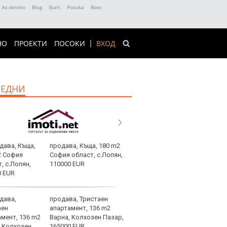
Az-deteto
Blog
Start
Posoka
Boec
НО
ПРОЕКТИ
ПОСОКИ
ВХОД
ЕДНИ
продава, Къща, 180 m2
След
София област, с.Лопян,
Тел 
110000 EUR
нов 
продава, Тристаен
Фено
апартамент, 136 m2
Авив
Варна, Колхозен Пазар,
загу
165000 EUR
и по