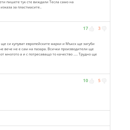
 дети пишете тук сте виждали Тесла само на
е изказа за пластмасите..
17
3
 ще си купуват европейските марки и Мъкск ще загуби
че вече не е сам на пазара. Всички производители ще
от многото а и с потресаващо то качество ..... Трудно ще
10
5