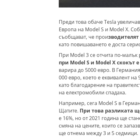
Преди това обаче Tesla увелича
Европа на Model S и Model X. С
съобщават, че прои
зводителят
като повишаването е доста сери
При Model 3 се отчита по-малък р
при Model S и Model X скокът е
варира до 5000 евро. В Германия
000 евро, което е еквивалент на
като благодарение на правител
на електромобили спадаха.
Например, сега Model S в Германи
Щатите.
При това разликата ще
е 16%, но от 2021 година ще ста
смяна на цените, които се запазв
ще отнема между 3 и 5 седмици.