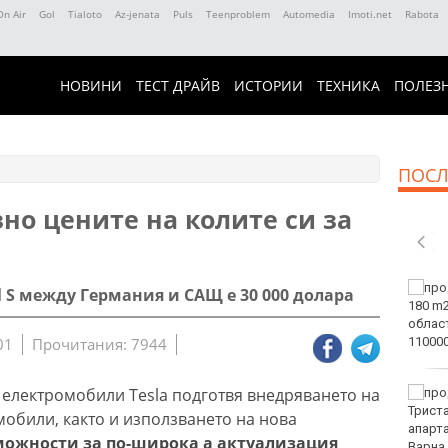
On Air
Gol
Tialoto
Az-jenata
Puls
Teenproblem
Automedia
Imoti.net
Rabota
НОВИНИ
ТЕСТ ДРАЙВ
ИСТОРИИ
ТЕХНИКА
ПОЛЕЗ
ПОСЛ
зно цените на колите си за
Винисиус Жуниор
 S между Германия и САЩ е 30 000 долара
преподписа с Реал
(Мадрид)
01
Прочитания: 7944
електромобили Tesla подготвя внедряването на
ЦСКА удари с 3:0 Макаби
като гост
мобили, както и използването на нова
можности за по-широка а актуализация