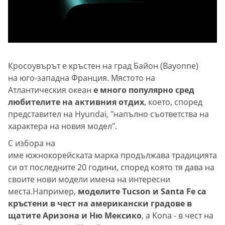
Кросоувърът е кръстен на град Байон (Bayonne)
на юго-западна Франция. Мястото на
Атлантическия океан
е много популярно сред
любителите на активния отдих
, което, според
представител на Hyundai, "напълно съответства на
характера на новия модел".
С избора на
име южнокорейската марка продължава традицията
си от последните 20 години, според която тя дава на
своите нови модели имена на интересни
места.Например,
моделите Tucson и Santa Fe са
кръстени в чест на американски градове в
щатите Аризона и Ню Мексико
, а Kona - в чест на