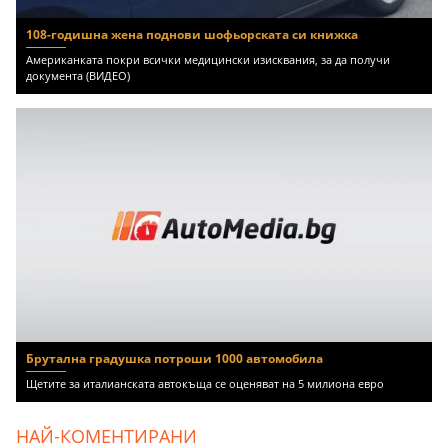
108-годишна жена поднови шофьорската си книжка
Американката покри всички медицински изисквания, за да получи
документа (ВИДЕО)
Брутална градушка потроши 1000 автомобила
Щетите за италианската автокъща се оценяват на 5 милиона евро
НАЙ-КОМЕНТИРАНИ