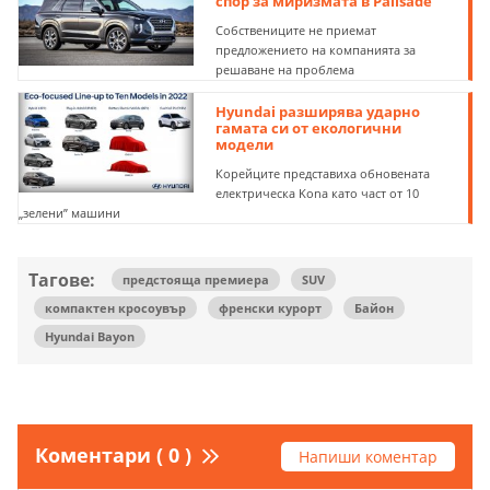
спор за миризмата в Palisade
Собствениците не приемат
предложението на компанията за
решаване на проблема
Hyundai разширява ударно
гамата си от екологични
модели
Корейците представиха обновената
електрическа Kona като част от 10
„зелени” машини
Тагове:
предстояща премиера
SUV
компактен кросоувър
френски курорт
Байон
Hyundai Bayon
Коментари ( 0 )
Напиши коментар