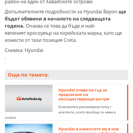
район на един от Хавайските острови.
Допълнителните подробности за Hyundai Bayon
ще
бъдат обявени в началото на следващата
година.
Очаква се това да бъде и най-
евтиният кросоувър на корейската марка, като ще
измести от тази позиция Creta.
Снимка: Hyundai
.
Още по темата:
Hyundai отива на съд за
предлагане на
несъществуващи екстри
Компанията рекламирала Ioniq с
асистенти, които въобще ги няма в
колата
Hyundai и клиентите му в нов