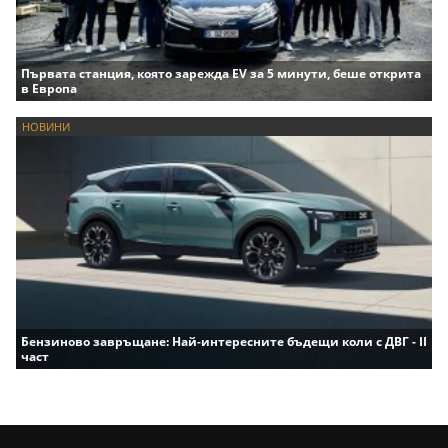
Първата станция, която зарежда EV за 5 минути, беше открита
в Европа
НОВИНИ
Бензиново завръщане: Най-интересните бъдещи коли с ДВГ - II
част