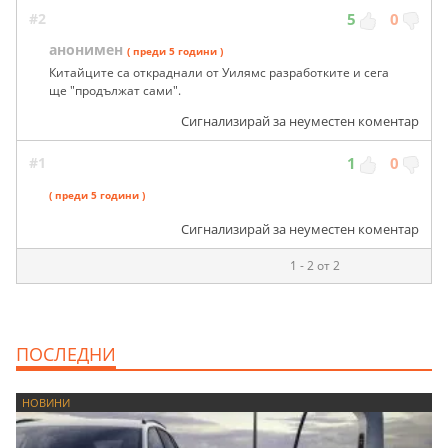
#2
5
0
анонимен
( преди 5 години )
Китайците са откраднали от Уилямс разработките и сега
ще "продължат сами".
Сигнализирай за неуместен коментар
#1
1
0
( преди 5 години )
Сигнализирай за неуместен коментар
1 - 2 от 2
ПОСЛЕДНИ
НОВИНИ