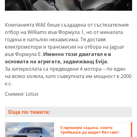
Компанията WAE беше създадена от състезателния
отбор на Williams във Формула 1, но от миналата
година е напълно независима. Тя доставя
електромотори и трансмисии на отбора на Jaguar
във Формула Е.
Именно този двигател е в
основата на агрегата, задвижващ Evija.
За хиперколата са предвидени 4 мотора – по един
на всяко колела, като съвкупната им мощност е 2000
к.с.
Снимки: Lotus
Още по темата:
5 премиум седана, които
трябваше да видят бял свят