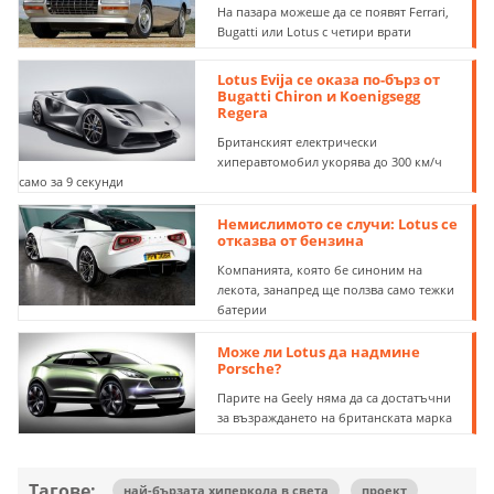
На пазара можеше да се появят Ferrari,
Bugatti или Lotus с четири врати
Lotus Evija се оказа по-бърз от
Bugatti Chiron и Koenigsegg
Regera
Британският електрически
хиперавтомобил укорява до 300 км/ч
само за 9 секунди
Немислимото се случи: Lotus се
отказва от бензина
Компанията, която бе синоним на
лекота, занапред ще ползва само тежки
батерии
Може ли Lotus да надмине
Porsche?
Парите на Geely няма да са достатъчни
за възраждането на британската марка
Тагове:
най-бързата хиперкола в света
проект