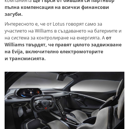
компанията
ще търси от бившия си партньор
пълна компенсация на всички финансови
загуби.
Интересното е, че от Lotus говорят само за
участието на Williams в създаването на батериите и
на система за контролиране на енергията. А
от
Williams твърдят, че правят цялото задвижване
на Evija, включително електромоторите
и трансмисията.