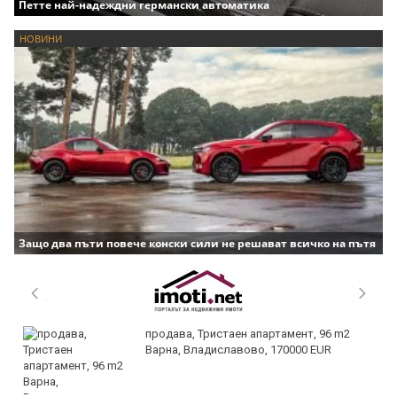
Петте най-надеждни германски автоматика
НОВИНИ
Защо два пъти повече конски сили не решават всичко на пътя
продава, Тристаен апартамент, 96 m2
Варна, Владиславово, 170000 EUR