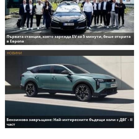
Първата станция, която зарежда EV за 5 минути, беше открита
в Европа
НОВИНИ
Бензиново завръщане: Най-интересните бъдещи коли с ДВГ - II
част