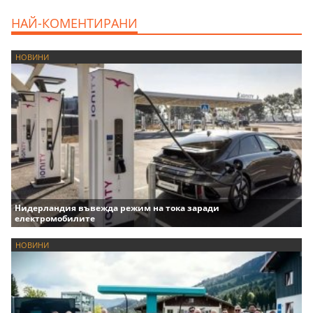
НАЙ-КОМЕНТИРАНИ
НОВИНИ
Нидерландия въвежда режим на тока заради
електромобилите
НОВИНИ