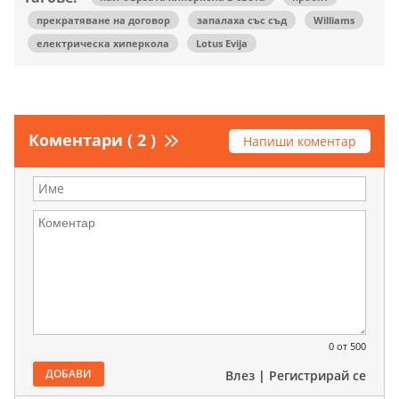
прекратяване на договор
запалаха със съд
Williams
електрическа хиперкола
Lotus Evija
Коментари ( 2 )
Напиши коментар
0
от 500
ДОБАВИ
Влез
|
Регистрирай се