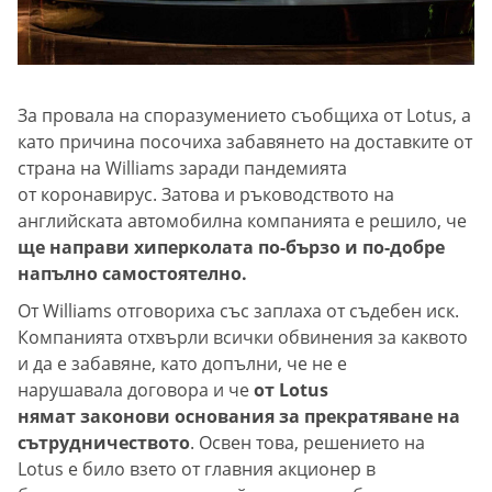
За провала на споразумението съобщиха от Lotus, а
като причина посочиха забавянето на доставките от
страна на Williams заради пандемията
от коронавирус. Затова и ръководството на
английската автомобилна компанията е решило, че
ще направи хиперколата по-бързо и по-добре
напълно самостоятелно.
От Williams отговориха със заплаха от съдебен иск.
Компанията отхвърли всички обвинения за каквото
и да е забавяне, като допълни, че не е
нарушавала договора и че
от Lotus
нямат законови основания за прекратяване на
сътрудничеството
. Освен това, решението на
Lotus е било взето от главния акционер в