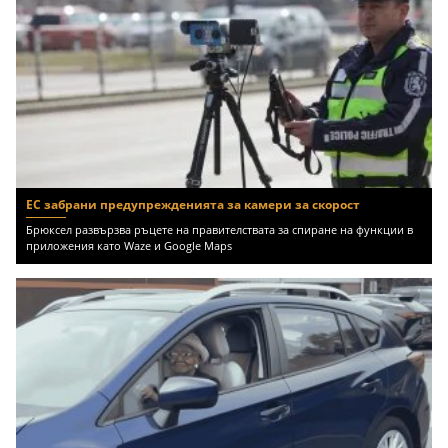
ЕС забрани предупрежденията за камери за скорост
Брюксел развързва ръцете на правителствата за спиране на функции в
приложения като Waze и Google Maps