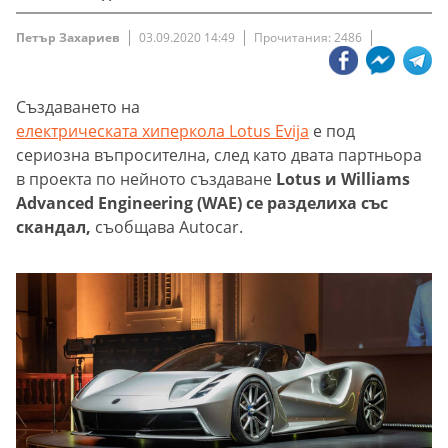
Петър Захариев
03.09.2020 14:49
Прочитания: 2486
Създаването на
електрическата хиперкола Lotus Evija
е под
сериозна въпросителна, след като двата партньора
в проекта по нейното създаване
Lotus и Williams
Advanced Engineering (WAE) се разделиха със
скандал,
съобщава Autocar.