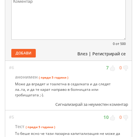
0
от 500
ДОБАВИ
Влез
|
Регистрирай се
#6
7
0
анонимен
( преди 5 години )
Може да вградят и тоалетна в седалката и да следят
ла..та, и да те карат направо в болницата или
гробищатата ;-).
Сигнализирай за неуместен коментар
#5
10
0
Тест
( преди 5 години )
То беше ясно че тази пазарна капитализация не може да