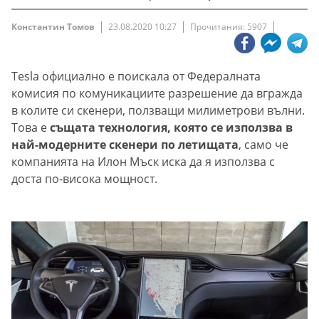
Константин Томов
23.08.2020 10:27
Прочитания: 5907
Tesla официално е поискала от Федералната
комисия по комуникациите разрешение да вгражда
в колите си скенери, ползващи милиметрови вълни.
Това е
същата технология, която се използва в
най-модерните скенери по летищата
, само че
компанията на Илон Мъск иска да я използва с
доста по-висока мощност.