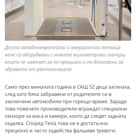
Доста западноевропейски и американски летища
вече са оборудвани с новите милиметрови скенери,
които се смятат за по-прецизни и по-безопасни за
здравето от рентгеновите
Само през миналата година в САЩ 52 деца загинаха,
след като бяха забравени от родителите си в
заключени автомобили при горещо време. Заради
това повечето производители вграждат специални
сензори за маса и камери, които да следят задната
седалка. Според Tesla това не е достатъчно
прецизно и често задейства фалшиви тревоги.