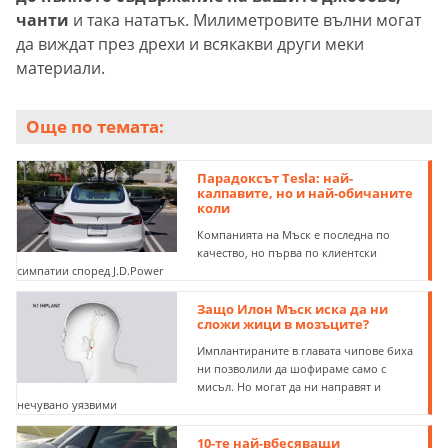
чанти
и така нататък. Милиметровите вълни могат
да виждат през дрехи и всякакви други меки
материали.
Още по темата:
Парадоксът Tesla: най-
калпавите, но и най-обичаните
коли
Компанията на Мъск е последна по
качество, но първа по клиентски
симпатии според J.D.Power
Защо Илон Мъск иска да ни
сложи жици в мозъците?
Имплантираните в главата чипове биха
ни позволили да шофираме само с
мисъл. Но могат да ни направят и
нечувано уязвими
10-те най-вбесяващи