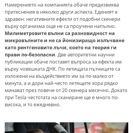
Намерението на компанията обаче предизвиква
притеснения в няколко други аспекта. Единият е
здравен: негативните ефекти от подобни скенери
върху организма още не са проучени напълно.
Милиметровите вълни са разновидност на
микровълните и не са йонизиращо излъчване
като рентгеновите лъчи, което на теория ги
прави по-безопасни
. Две авторитетни научни
публикации обаче поставят въпроса за ефекта им
върху човешката ДНК. По летищата пътниците са
изложени на въздействието им за по-малко от
минута, а и дори най-често летящите хора рядко
минават през повече от 20 скенера месечно. Докато
при Tesla честотата на сканиране ще е много по-
висока, и то ежедневно.