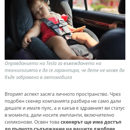
Оправданието на Tesla за въвеждането на
технологията е да се гарантира, че дете не може да
бъде забравено в автомобила
Вторият аспект засяга личното пространство. Чрез
подобен скенер компанията разбира не само дали
дишате и имате пулс, а и какъв е здравният ви статус
в момента, дали носите импланти, включително
силиконови. Освен това
скенерът ще има достъп
до пълното съдържание на вашите джобове,