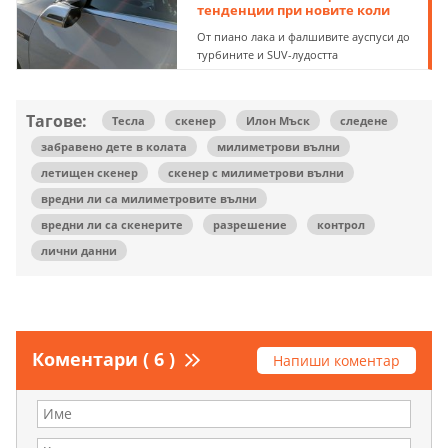
тенденции при новите коли
От пиано лака и фалшивите ауспуси до
турбините и SUV-лудостта
Тагове:
Тесла
скенер
Илон Мъск
следене
забравено дете в колата
милиметрови вълни
летищен скенер
скенер с милиметрови вълни
вредни ли са милиметровите вълни
вредни ли са скенерите
разрешение
контрол
лични данни
Коментари ( 6 )
Напиши коментар