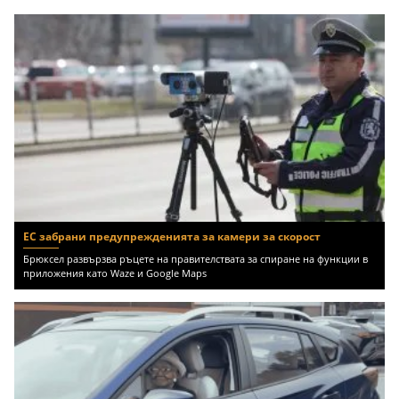
ЕС забрани предупрежденията за камери за скорост
Брюксел развързва ръцете на правителствата за спиране на функции в
приложения като Waze и Google Maps