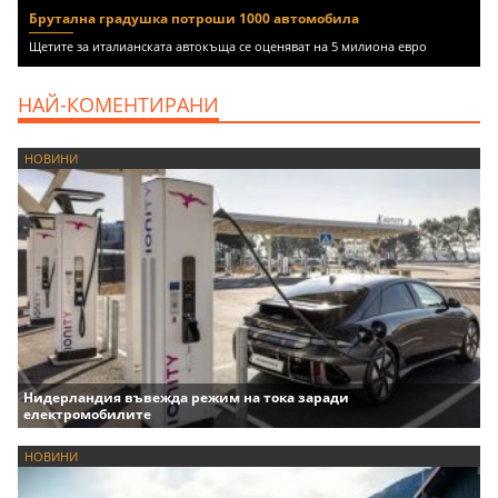
Брутална градушка потроши 1000 автомобила
Щетите за италианската автокъща се оценяват на 5 милиона евро
НАЙ-КОМЕНТИРАНИ
НОВИНИ
Нидерландия въвежда режим на тока заради
електромобилите
НОВИНИ