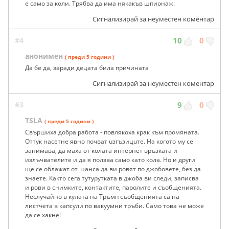
е само за коли. Трябва да има някакъв шпионаж.
Сигнализирай за неуместен коментар
#4
10
0
анонимен
( преди 5 години )
Да бе да, заради децата била причината
Сигнализирай за неуместен коментар
#3
9
0
TSLA
( преди 5 години )
Свършиха добра работа - повлякоха крак към промяната.
Оттук насетне явно почват uзгъзицuте. На когото му се
занимава, да маха от колата интернет връзката и
излъчвателите и да я ползва само като кола. Но и други
ще се облажат от шанса да ви ровят по джобовете, без да
знаете. Както сега тутурутката в джоба ви следи, записва
и рови в снимките, контактите, паролите и съобщенията.
Неслучайно в кулата на Тръмп съобщенията са на
листчета в капсули по вакуумни тръби. Само това не може
да се хакне!