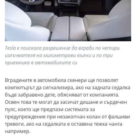
Tesla e поискала разрешение да вгради по четири
излъчвателя на милиметрови вълни и по три
приемника в автомобилите си
Вградените в автомобила скенери ще позволят
компютърът да сигнализира, ако на задната седалка
бъде забравено дете, обясняват от компанията.
Освен това те могат да засичат дишане и сърдечен
пулс, което ще предпази системата за
предупреждение при незакопчан колан от фалшиви
тревоги, ако на седалката е оставена тежка чанта
например.