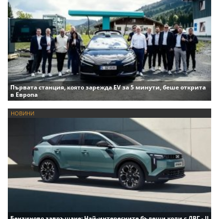
Първата станция, която зарежда EV за 5 минути, беше открита
в Европа
НОВИНИ
Бензиново завръщане: Най-интересните бъдещи коли с ДВГ - II