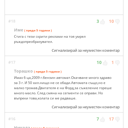
#18
3
10
Име
( преди 5 години )
Стига с тези скрити реклами на тоя умрел
ръждопреобразувател.
Сигнализирай за неуместен коментар
#17
10
1
Торашко
( преди 5 години )
Имах 6 ца,2009 г.бензин автомат.Окачване много здраво
за 3 г. И 50 хил.нищо не се обади.Автомата също,но е
малко тромав.Двигателя е на Форд,за съжеление гореше
много масло. След смяна на сегменти се оправи. Но
въпреки това,колата си ме радваше.
Сигнализирай за неуместен коментар
#16
7
17
Никола