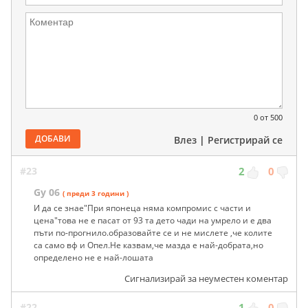
0
от 500
ДОБАВИ
Влез
|
Регистрирай се
#23
2
0
Gy 06
( преди 3 години )
И да се знае"При японеца няма компромис с части и
цена"това не е пасат от 93 та дето чади на умрело и е два
пъти по-прогнило.образовайте се и не мислете ,че колите
са само вф и Опел.Не казвам,че мазда е най-добрата,но
определено не е най-лошата
Сигнализирай за неуместен коментар
#22
1
0