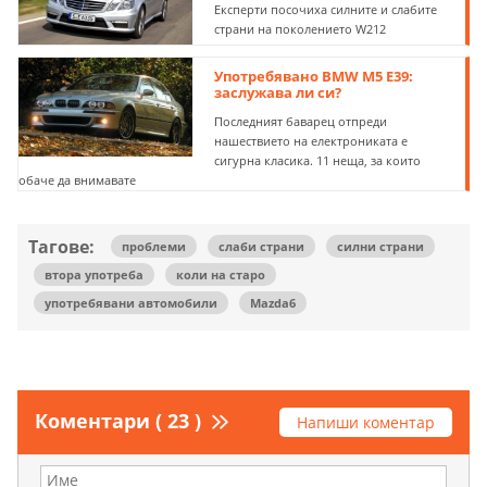
Експерти посочиха силните и слабите
страни на поколението W212
Употребявано BMW M5 E39:
заслужава ли си?
Последният баварец отпреди
нашествието на електрониката е
сигурна класика. 11 неща, за които
обаче да внимавате
Тагове:
проблеми
слаби страни
силни страни
втора употреба
коли на старо
употребявани автомобили
Mazda6
Коментари ( 23 )
Напиши коментар