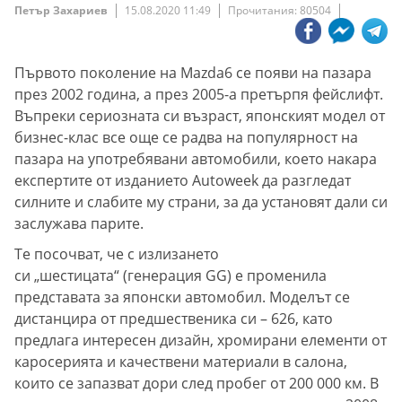
Петър Захариев
15.08.2020 11:49
Прочитания: 80504
Първото поколение на Mazda6 се появи на пазара
през 2002 година, а през 2005-а претърпя фейслифт.
Въпреки сериозната си възраст, японският модел от
бизнес-клас все още се радва на популярност на
пазара на употребявани автомобили, което накара
експертите от изданието Autoweek да разгледат
силните и слабите му страни, за да установят дали си
заслужава парите.
Те посочват, че с излизането
си „шестицата“ (генерация GG) е променила
представата за японски автомобил. Моделът се
дистанцира от предшественика си – 626, като
предлага интересен дизайн, хромирани елементи от
каросерията и качествени материали в салона,
които се запазват дори след пробег от 200 000 км. В