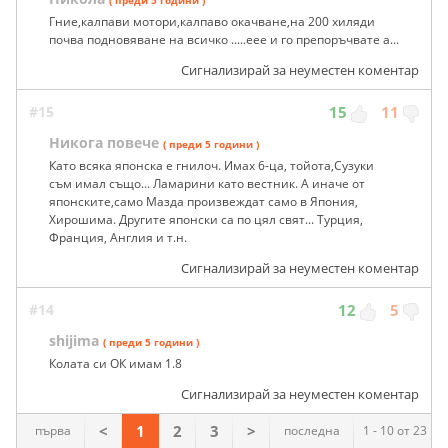
( преди 5 години )
Гние,калпави мотори,калпаво окачване,на 200 хиляди
почва подновяване на всичко .....еее и го препоръчвате а...
Сигнализирай за неуместен коментар
#15
15
11
Никога повече
( преди 5 години )
Като всяка японска е гнилоч. Имах 6-ца, тойота,Сузуки
съм имал също... Ламарини като вестник. А иначе от
японските,само Мазда произвеждат само в Япония,
Хирошима. Другите японски са по цял свят... Турция,
Франция, Англия и т.н.
Сигнализирай за неуместен коментар
#14
12
5
shijima
( преди 5 години )
Колата си ОК имам 1.8
Сигнализирай за неуместен коментар
<
1
2
3
>
първа
последна
1 - 10 от 23