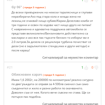
Gy 06"
( преди 3 години )
До всеки привърженик на немски таралясници и глупави
неразбирачи:Ако под стара кола и млада жена не
лежиш,не очаквай нищо хубаво!Карам Дизелово комби от
три години и освен по ходова част нищо друго не пипам!
С навременна и адекватна поддръжка автомобила се
представя великолепно!Бензиновите действително са
масларки и ако все пак търсите бензин то изборът ви е
2.0 литров.За дизела се рециклира турбина почистват се
дюзи (не е задължителен стенда,има и други методи) и
после караш!
Сигнализирай за неуместен коментар
#21
1
0
Обикновен карач
( преди 5 години )
Имам 1,6 2002г, на 200000 по километраж/ реално сигурно
по две/ ръждата се оправя за 4-500лв сменил съм само
съединител и жило и разни работи по окачването.
Доволен съм от нея. Когато вече съвсем не става. Ще си
потърся пак подобна.
Сигнализирай за неуместен коментар