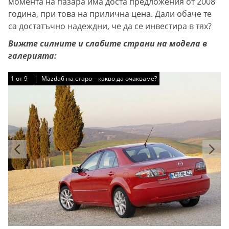
момента на пазара има доста предложения от 2008
година, при това на прилична цена. Дали обаче те
са достатъчно надеждни, че да се инвестира в тях?
Вижте силните и слабите страни на модела в
галерията:
1
1
1
1
1
1
1
1
1
от
от
от
от
от
от
от
от
от
9
9
9
9
9
9
9
9
9
Mazda6 на старо – какво да очакваме?
Mazda6 на старо – какво да очакваме?
Mazda6 на старо – какво да очакваме?
Mazda6 на старо – какво да очакваме?
Mazda6 на старо – какво да очакваме?
Mazda6 на старо – какво да очакваме?
Mazda6 на старо – какво да очакваме?
Mazda6 на старо – какво да очакваме?
Mazda6 на старо – какво да очакваме?