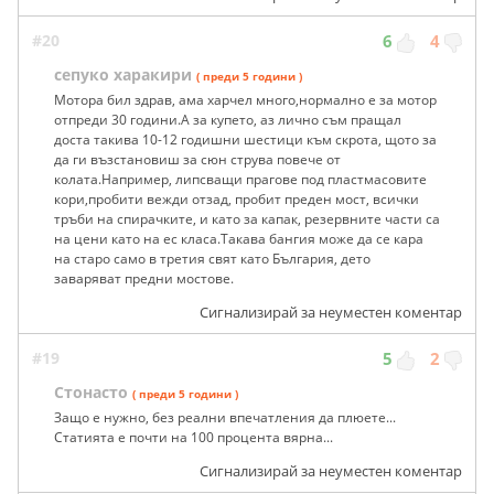
#20
6
4
сепуко харакири
( преди 5 години )
Мотора бил здрав, ама харчел много,нормално е за мотор
отпреди 30 години.А за купето, аз лично съм пращал
доста такива 10-12 годишни шестици към скрота, щото за
да ги възстановиш за сюн струва повече от
колата.Например, липсващи прагове под пластмасовите
кори,пробити вежди отзад, пробит преден мост, всички
тръби на спирачките, и като за капак, резервните части са
на цени като на ес класа.Такава бангия може да се кара
на старо само в третия свят като България, дето
заваряват предни мостове.
Сигнализирай за неуместен коментар
#19
5
2
Стонасто
( преди 5 години )
Защо е нужно, без реални впечатления да плюете...
Статията е почти на 100 процента вярна...
Сигнализирай за неуместен коментар