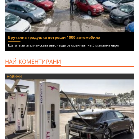
Брутална градушка потроши 1000 автомобила
Щетите за италианската автокъща се оценяват на 5 милиона евро
НАЙ-КОМЕНТИРАНИ
НОВИНИ