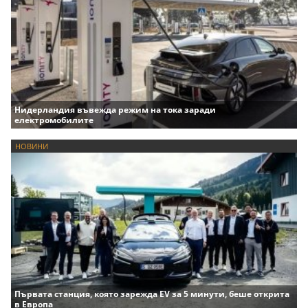
Нидерландия въвежда режим на тока заради
електромобилите
НОВИНИ
Първата станция, която зарежда EV за 5 минути, беше открита
в Европа