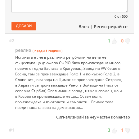
0
от 500
ДОБАВИ
Влез
|
Регистрирай се
#2
1
0
реално
( преди 5 години )
Истината е , че в различни републики на вече не
същесвуваща държава СФРЮ бяха произвеждани много
повече от една Застава в Крагуевац. Завод на VW беше в
Босна, там се произвеждаше Голф 1 и по-късно Голф 2, в
Словения , в завода на Цимос се произвеждаше Ситроен,
в Хървати се произвеждаше Рено, в Войводина (част от
северна Сърбия) Опел имаше завод , нямам спомен, но и
в Косово се произвеждаше нещо... Освен коли,
произвеждаха и въртолети и самолети... Всичко това
преди нашата зора на демокрация...
Сигнализирай за неуместен коментар
#1
3
1