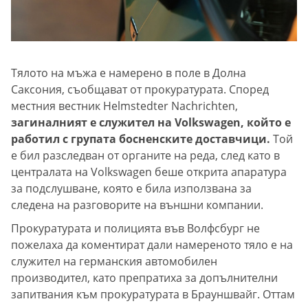
Тялото на мъжа е намерено в поле в Долна
Саксония, съобщават от прокуратурата. Според
местния вестник Helmstedter Nachrichten,
загиналният е служител на Volkswagen, който е
работил с групата босненските доставчици.
Той
е бил разследван от органите на реда, след като в
централата на Volkswagen беше открита апаратура
за подслушване, която е била използвана за
следена на разговорите на външни компании.
Прокуратурата и полицията във Волфсбург не
пожелаха да коментират дали намереното тяло е на
служител на германския автомобилен
производител, като препратиха за допълнителни
запитвания към прокуратурата в Брауншвайг. Оттам