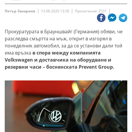
Петър Захариев
13.08.2020 13:30
Прочитания: 2531
Прокуратурата в Брауншвайг (Германия) обяви, че
разследва смъртта на мъж, открит в изгорял в
понеделник автомобил, за да се установи дали той
има връзка
в спора между компанията
Volkswagen и доставчика на оборудване и
резервни часи – босненската Prevent Group.