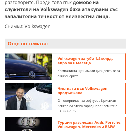
разговорите. Преди това пък
домове на
служители на Volkswagen бяха атакувани със
запалителна течност от неизвестни лица.
Снимки: Volkswagen
Още по темата:
Volkswagen загуби 1,4 млрд.
евро за 6 месеца
Компанията ще намали дивидентите за
акционерите
Чистката във Volkswagen
продължава
Отговорникът за софтуера Кристиан
Зенгер си отива заради проблемите с
iD.3 и Golf VIII
Турция разследва Audi, Porsche,
Volkswagen, Mercedes и BMW