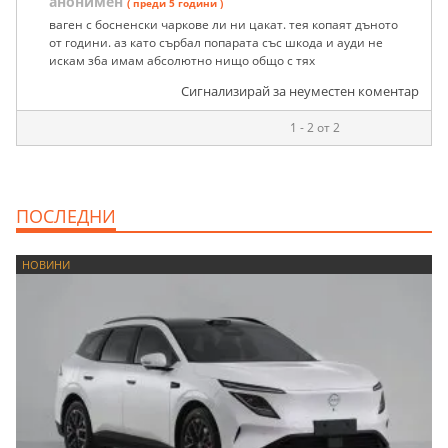
анонимен
( преди 5 години )
ваген с босненски чаркове ли ни цакат. тея копаят дъното
от години. аз като сърбал попарата със шкода и ауди не
искам з6а имам абсолютно нищо общо с тях
Сигнализирай за неуместен коментар
1 - 2 от 2
ПОСЛЕДНИ
НОВИНИ