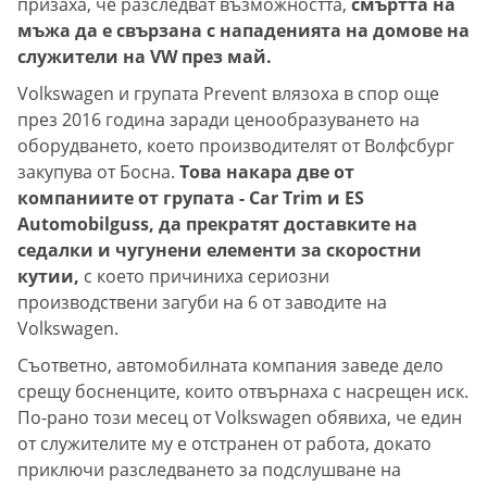
призаха, че разследват възможността,
смъртта на
мъжа да е свързана с нападенията на домове на
служители на VW през май.
Volkswagen и групата Prevent влязоха в спор още
през 2016 година заради ценообразуването на
оборудването, което производителят от Волфсбург
закупува от Босна.
Това накара две от
компаниите от групата - Car Trim и ES
Automobilguss, да прекратят доставките на
седалки и чугунени елементи за скоростни
кутии,
с което причиниха сериозни
производствени загуби на 6 от заводите на
Volkswagen.
Съответно, автомобилната компания заведе дело
срещу босненците, които отвърнаха с насрещен иск.
По-рано този месец от Volkswagen обявиха, че един
от служителите му е отстранен от работа, докато
приключи разследването за подслушване на