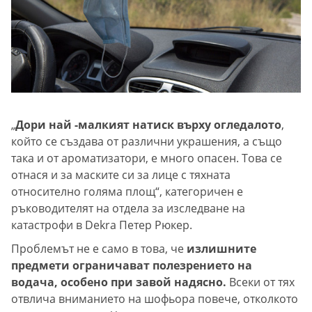
„
Дори най -малкият натиск върху огледалото
,
който се създава от различни украшения, а също
така и от ароматизатори, е много опасен. Това се
отнася и за маските си за лице с тяхната
относително голяма площ“, категоричен е
ръководителят на отдела за изследване на
катастрофи в Dekra Петер Рюкер.
Проблемът не е само в това, че
излишните
предмети ограничават полезрението на
водача, особено при завой надясно.
Всеки от тях
отвлича вниманието на шофьора повече, отколкото