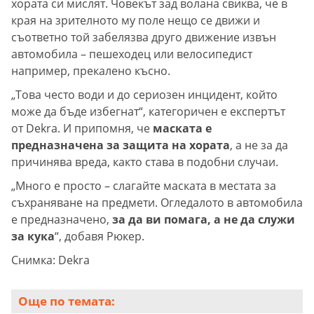
хората си мислят. Човекът зад волана свиква, че в
края на зрителното му поле нещо се движи и
съответно той забелязва друго движение извън
автомобила – пешеходец или велосипедист
например, прекалено късно.
„Това често води и до сериозен инцидент, който
може да бъде избегнат“, категоричен е експертът
от Dekra. И припомня, че
маската е
предназначена за защита на хората
, а не за да
причинява вреда, както става в подобни случаи.
„Много е просто – слагайте маската в местата за
съхраняване на предмети. Огледалото в автомобила
е предназначено,
за да ви помага, а не да служи
за кука
“, добавя Рюкер.
Снимка: Dekra
Още по темата: