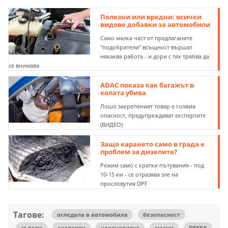
Полезни или вредни: всички
видове добавки за автомобили
Само малка част от предлаганите
"подобрители" всъщност вършат
някаква работа - и дори с тях трябва да
се внимава
ADAC показа как багажът в
колата убива
Лошо закрепеният товар е голяма
опасност, предупреждават експертите
(ВИДЕО)
Защо карането само в града е
проблем за дизелите?
Режим само с кратки пътувания - под
10-15 км - се отразява зле на
прословутия DPF
Тагове:
огледала в автомобила
безопасност
съвети
експерти
коронавирус
маски
DEKRA