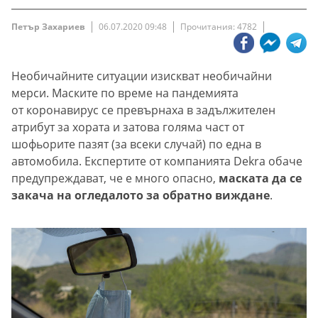
Петър Захариев
06.07.2020 09:48
Прочитания: 4782
Необичайните ситуации изискват необичайни
мерси. Маските по време на пандемията
от коронавирус се превърнаха в задължителен
атрибут за хората и затова голяма част от
шофьорите пазят (за всеки случай) по една в
автомобила. Експертите от компанията Dekra обаче
предупреждават, че е много опасно,
маската да се
закача на огледалото за обратно виждане
.