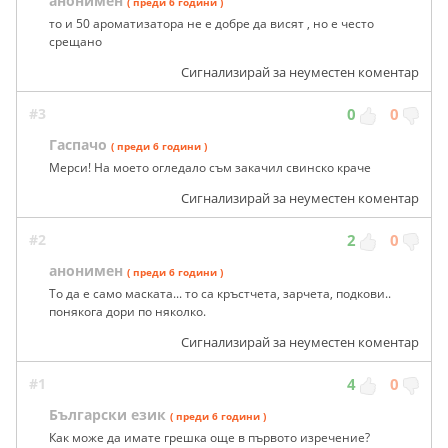
анонимен
( преди 6 години )
то и 50 ароматизатора не е добре да висят , но е често
срещано
Сигнализирай за неуместен коментар
#3
0
0
Гаспачо
( преди 6 години )
Мерси! На моето огледало съм закачил свинско краче
Сигнализирай за неуместен коментар
#2
2
0
анонимен
( преди 6 години )
То да е само маската... то са кръстчета, зарчета, подкови..
понякога дори по няколко.
Сигнализирай за неуместен коментар
#1
4
0
Български език
( преди 6 години )
Как може да имате грешка още в първото изречение?