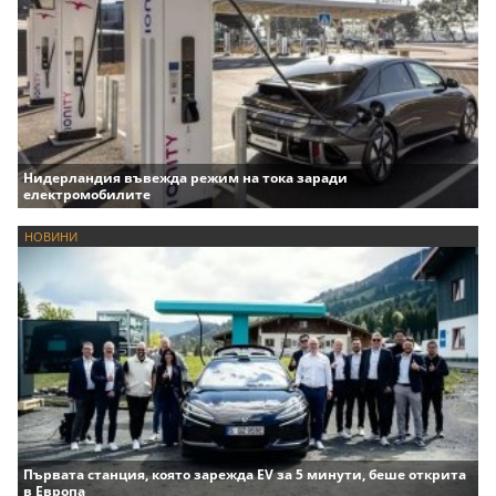
Нидерландия въвежда режим на тока заради
електромобилите
НОВИНИ
Първата станция, която зарежда EV за 5 минути, беше открита
в Европа