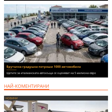
Брутална градушка потроши 1000 автомобила
Щетите за италианската автокъща се оценяват на 5 милиона евро
НАЙ-КОМЕНТИРАНИ
НОВИНИ