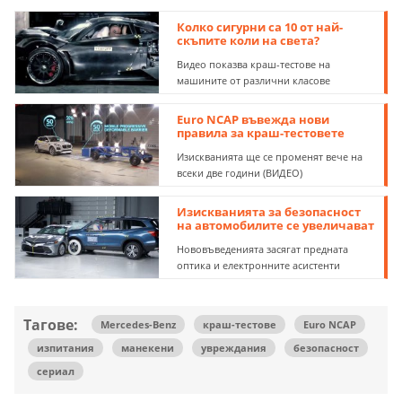
Колко сигурни са 10 от най-
скъпите коли на света?
Видео показва краш-тестове на
машините от различни класове
Euro NCAP въвежда нови
правила за краш-тестовете
Изискванията ще се променят вече на
всеки две години (ВИДЕО)
Изискванията за безопасност
на автомобилите се увеличават
Нововъведенията засягат предната
оптика и електронните асистенти
Тагове:
Mercedes-Benz
краш-тестове
Euro NCAP
изпитания
манекени
увреждания
безопасност
сериал