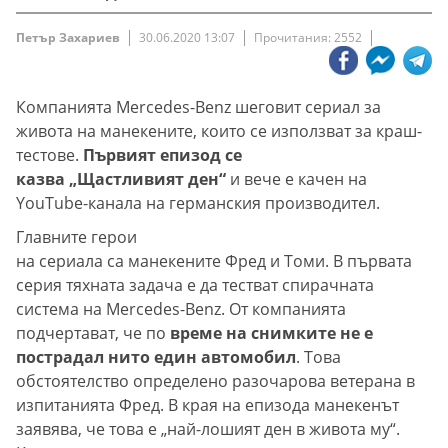
Петър Захариев
30.06.2020 13:07
Прочитания: 2552
Компанията Mercedes-Benz шеговит сериал за
живота на манекените, които се използват за краш-
тестове.
Първият епизод се
казва „Щастливият ден“
и вече е качен на
YouTube-канала на германския производител.
Главните герои
на сериала са манекените Фред и Томи. В първата
серия тяхната задача е да тестват спирачната
система на Mercedes-Benz. От компанията
подчертават, че по
време на снимките не е
пострадал нито един автомобил
. Това
обстоятелство определено разочарова ветерана в
изпитанията Фред. В края на епизода манекенът
заявява, че това е „най-лошият ден в живота му“.