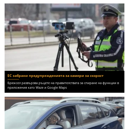
ЕС забрани предупрежденията за камери за скорост
Брюксел развързва ръцете на правителствата за спиране на функции в
приложения като Waze и Google Maps