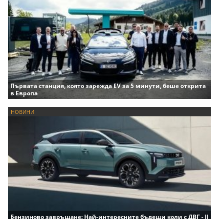
Първата станция, която зарежда EV за 5 минути, беше открита
в Европа
НОВИНИ
Бензиново завръщане: Най-интересните бъдещи коли с ДВГ - II