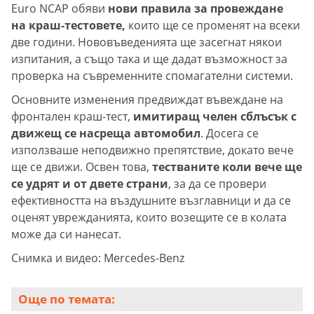
Euro NCAP обяви
нови правила за провеждане
на краш-тестовете,
които ще се променят на всеки
две години. Нововъведенията ще засегнат някои
изпитания, а също така и ще дадат възможност за
проверка на съвременните спомагателни системи.
Основните изменения предвиждат въвеждане на
фронтален краш-тест,
имитиращ челен сблъсък с
движещ се насреща автомобил
. Досега се
използваше неподвижно препятствие, докато вече
ще се движи. Освен това,
тестваните коли вече ще
се удрят и от двете страни
, за да се провери
ефективността на въздушните възглавници и да се
оценят уврежданията, които возещите се в колата
може да си нанесат.
Снимка и видео: Mercedes-Benz
Още по темата: