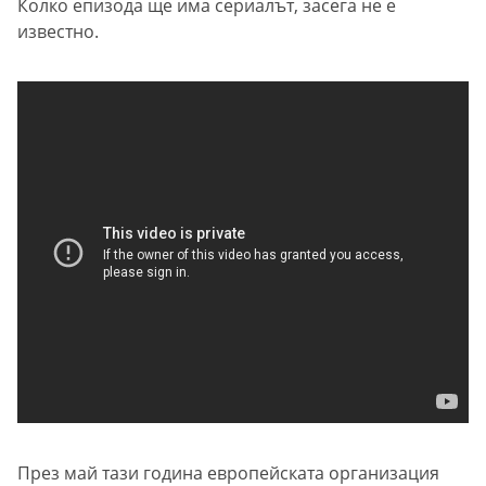
Колко епизода ще има сериалът, засега не е
известно.
През май тази година европейската организация