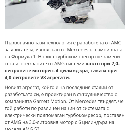
Първоначно тази технология е раработена от AMG
за двигателя, използван от Mercedes в шампионата
на Формула 1. Новият турбокомпресор ще замени
сега използваните от AMG системи
както при 2,0-
литровите мотори с 4 цилиндъра, така и при
4,0-литровите V8 агрегати.
Новият агрегат, който е на последния стадий от
разаботката си, е проектиран в сътрудничество с
компанията Garrett Motion. От Mercedes твърдят, че
той работи по различен начин от системата с
електрически подпомаган турбокомресор, поставян
от AMG на 3,0-литровия мотор с 6 цилиндъра на
модела AMG 53.