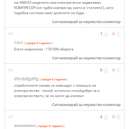
на AMG53 моделите има електрически задвижван
КОМПРЕСОР (не турбо-компресор, както в 'статията'), като
подобна система имат дизелите на Ауди
Сигнализирай за неуместен коментар
#4
1
0
Гост
( преди 6 години )
Егати жироскопа - 170 000 оборота
Сигнализирай за неуместен коментар
#3
9
0
dfrrddfgdffg
( преди 6 години )
отработените газове се извеждат с помощта на
електричество - гений, истински генийдобре че е
електричеството, че не могат да излязат
Сигнализирай за неуместен коментар
#2
4
0
анонимен
( преди 6 години )