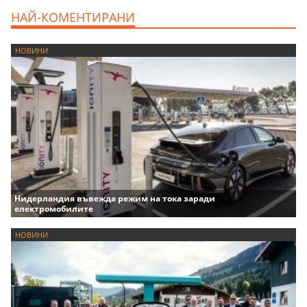
НАЙ-КОМЕНТИРАНИ
НОВИНИ
Нидерландия въвежда режим на тока заради
електромобилите
НОВИНИ