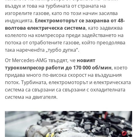
въздух и това на турбината от страната на
изгорелите газове, като по този начин засилва
индукцията.
Електромоторът се захранва от 48-
волтова електрическа система
, като задвижва
колелото на компресора преди задействането на
потока от отработените газове, който преодолява
така нареченdта „турбо дупка“.
От Mercedes-AMG твърдят, че
новият
турокомпресор работи до 170 000 об/мин
, което
придава много по-висока скорост на въздушния
поток. Турбината, електромоторът и електрическата
система са свързани са свързани с охладителната
система на двигателя.