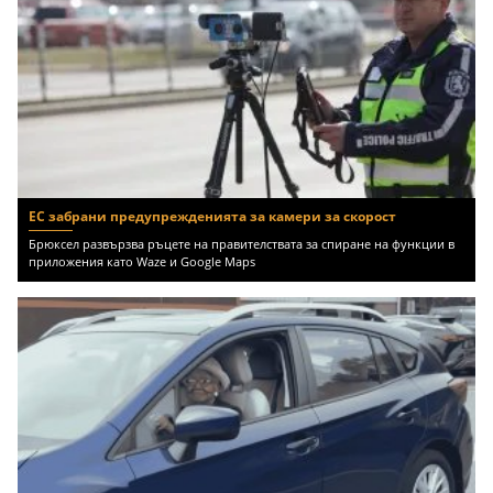
ЕС забрани предупрежденията за камери за скорост
Брюксел развързва ръцете на правителствата за спиране на функции в
приложения като Waze и Google Maps