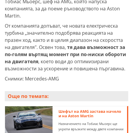
Тобиас Мьоерс, шеф на AMG, който напуска
компанията, за да поеме ръководството на Aston
Martin.
От компанията допъват, че новата електрическа
турбина „значително подобрява реакцията на
празен ход, както и в целия диапазон на скоростта
на двигателя". Освен това,
тя дава възможност за
по-голям въртящ момент при по-ниски обороти
на двигателя
, което води до оптимизирани
възможности за ускорение и повишена пъргавина.
Снимки: Mercedes-AMG
Още по темата:
Шефът на AMG застава начело
и на Aston Martin
Назначението на Тобиас Мьоерс ще
укрепи връзките между двете компании