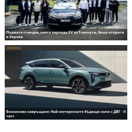
Първата станция, която зарежда EV за 5 минути, беше открита
в Европа
НОВИНИ
Бензиново завръщане: Най-интересните бъдещи коли с ДВГ - II
част