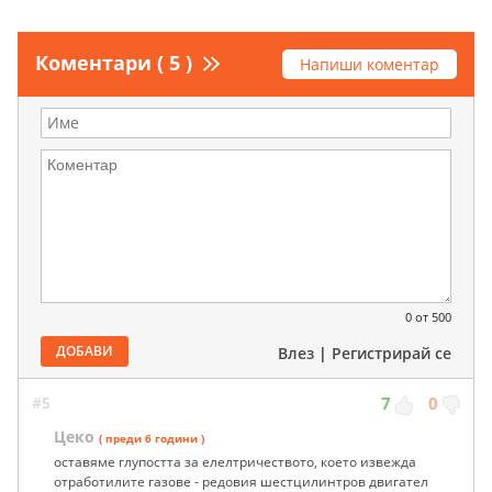
Коментари ( 5 )
Напиши коментар
0
от 500
ДОБАВИ
Влез
|
Регистрирай се
#5
7
0
Цеко
( преди 6 години )
оставяме глупостта за елелтричеството, което извежда
отработилите газове - редовия шестцилинтров двигател