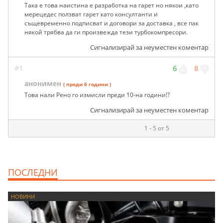
Така е това наистина е разработка на гарет но някои ,като
мерецедес ползват гарет като консултанти и
същевременно подписват и договори за доставка , все пак
някой трябва да ги произвежда тези турбокомпресори.
Сигнализирай за неуместен коментар
#1
6
8
анонимен
( преди 6 години )
Това нали Рено го измисли преди 10-на години!?
Сигнализирай за неуместен коментар
1 - 5 от 5
ПОСЛЕДНИ
НОВИНИ