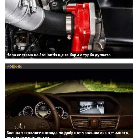
Нова система на Stellantis ще се бори с турбо дупката
НОВИНИ
Военна технология вижда по-добре от човешко око в тъмното,
но почти не се ползва