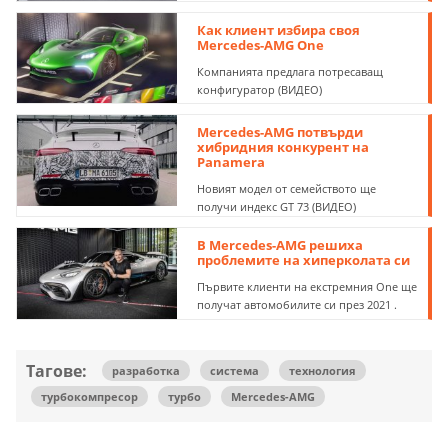
Как клиент избира своя
Mercedes-AMG One
Компанията предлага потресаващ
конфигуратор (ВИДЕО)
Mercedes-AMG потвърди
хибридния конкурент на
Panamera
Новият модел от семейството ще
получи индекс GT 73 (ВИДЕО)
В Mercedes-AMG решиха
проблемите на хиперколата си
Първите клиенти на екстремния One ще
получат автомобилите си през 2021 .
Тагове:
разработка
система
технология
турбокомпресор
турбо
Mercedes-AMG