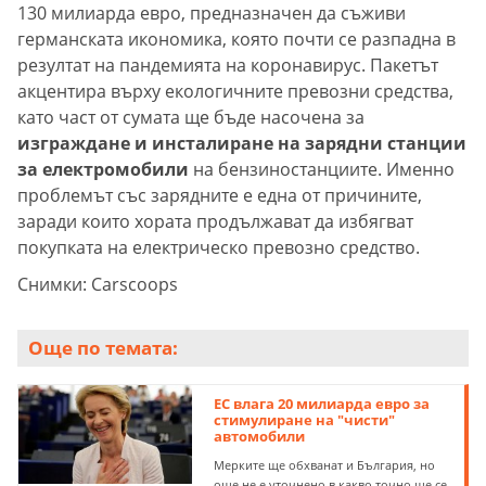
130 милиарда евро, предназначен да съживи
германската икономика, която почти се разпадна в
резултат на пандемията на коронавирус. Пакетът
акцентира върху екологичните превозни средства,
като част от сумата ще бъде насочена за
изграждане и инсталиране на зарядни станции
за електромобили
на бензиностанциите. Именно
проблемът със зарядните е една от причините,
заради които хората продължават да избягват
покупката на електрическо превозно средство.
Снимки: Carscoops
Още по темата:
ЕС влага 20 милиарда евро за
стимулиране на "чисти"
автомобили
Мерките ще обхванат и България, но
още не е уточнено в какво точно ще се