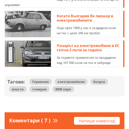
изразяват
Когато България бе пионер в
електромобилите
Още през 1969 у нас е създадена кола
на ток с цели 240 км пробег
Пазарът на електромобили в ЕС
скочи 2 пъти за година
За първото тримесечие са продадени
над 167 000 коли на ток и хибриди
Тагове:
Германия
електромобили
бонуси
власти
стимули
9000 евро
Коментари ( 7 )
Напиши коментар