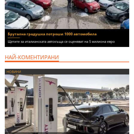
Брутална градушка потроши 1000 автомобила
Щетите за италианската автокъща се оценяват на 5 милиона евро
НАЙ-КОМЕНТИРАНИ
НОВИНИ