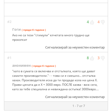
#2
4
4
Гоги
( преди 6 години )
Ако не са тези "стимули" елчетата много трудно ще
прокопсат
Сигнализирай за неуместен коментар
#1
8
3
анонимен
( преди 6 години )
"като в сумата се включва и отстъпката, която ще дават
самите производители." - - това си е смешно... отстъпка
хахах. Производителя иска да ти продаде кола на цена Х.
Прави цената да е Х + 3000 евро. ПОСЛЕ казва - виж сега,
като за тебе специална и невиждана остъпка! 3000евро....
Сигнализирай за неуместен коментар
1 - 7 от 7