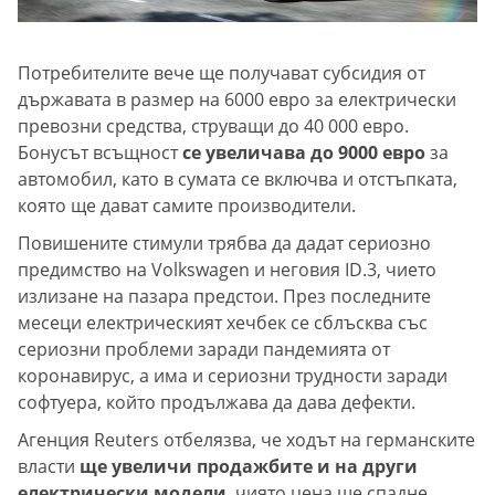
Потребителите вече ще получават субсидия от
държавата в размер на 6000 евро за електрически
превозни средства, струващи до 40 000 евро.
Бонусът всъщност
се увеличава до 9000 евро
за
автомобил, като в сумата се включва и отстъпката,
която ще дават самите производители.
Повишените стимули трябва да дадат сериозно
предимство на Volkswagen и неговия ID.3, чието
излизане на пазара предстои. През последните
месеци електрическият хечбек се сблъсква със
сериозни проблеми заради пандемията от
коронавирус, а има и сериозни трудности заради
софтуера, който продължава да дава дефекти.
Агенция Reuters отбелязва, че ходът на германските
власти
ще увеличи продажбите и на други
електрически модели
, чиято цена ще спадне