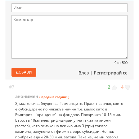
0
от 500
ДОБАВИ
Влез
|
Регистрирай се
#7
2
4
анонимен
( преди 6 години )
8, малко си заблуден за Германците. Правят всичко, което
е субсидирано по някакъв начин т.е. малко като в
България - "крандене" на фондове. Похарчиха 10-15 мил.
Евро, за 10км електрифициран учнатък за камиони
(тестов), като всичко на всичко има 3 (три) такива
камиона, закупени от фирми с евро субсидии. Но пък
прибраха едни 20-30 мил. затова. Така че, не ми говори