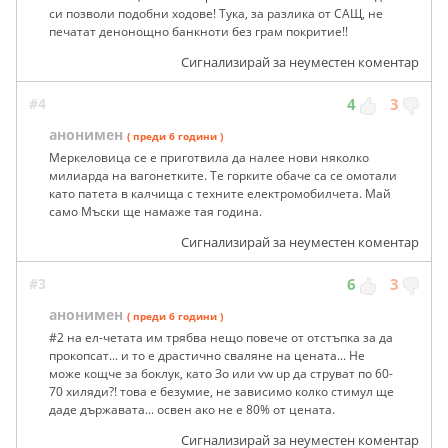
си позволи подобни ходове! Тука, за разлика от САЩ, не
печатат денонощно банкноти без грам покритие!!
Сигнализирай за неуместен коментар
#4
4
3
анонимен
( преди 6 години )
Меркеловица се е приготвила да налее нови няколко
милиарда на вагонетките. Те горките обаче са се омотали
като патета в калчища с техните електромобилчета. Май
само Мъски ще намаже тая година.
Сигнализирай за неуместен коментар
#3
6
3
анонимен
( преди 6 години )
#2 на ел-четата им трябва нещо повече от отстъпка за да
прокопсат... и то е драстично сваляне на цената... Не
може кощче за боклyк, като Зо или vw up да струват по 60-
70 хиляди?! това е безумие, не зависимо колко стимул ще
даде държавата... освен ако не е 80% от цената.
Сигнализирай за неуместен коментар