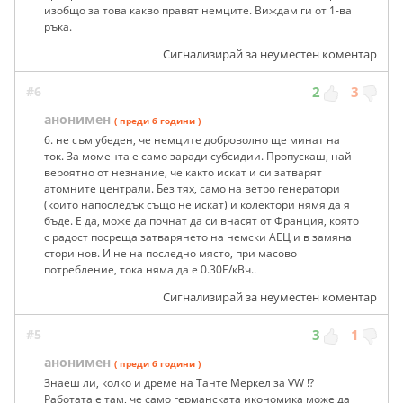
изобщо за това какво правят немците. Виждам ги от 1-ва
ръка.
Сигнализирай за неуместен коментар
#6
2
3
анонимен
( преди 6 години )
6. не съм убеден, че немците доброволно ще минат на
ток. За момента е само заради субсидии. Пропускаш, най
вероятно от незнание, че както искат и си затварят
атомните централи. Без тях, само на ветро генератори
(които напоследък също не искат) и колектори нямя да я
бъде. Е да, може да почнат да си внасят от Франция, която
с радост посреща затварянето на немски АЕЦ и в замяна
стори нов. И не на последно място, при масово
потребление, тока няма да е 0.30Е/кВч..
Сигнализирай за неуместен коментар
#5
3
1
анонимен
( преди 6 години )
Знаеш ли, колко и дреме на Танте Меркел за VW !?
Работата е там, че само германската икономика може да