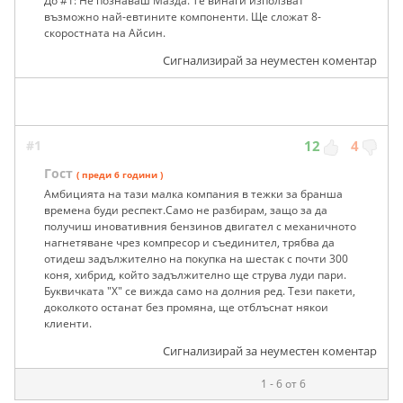
До #1: Не познаваш Мазда. Те винаги използват
възможно най-евтините компоненти. Ще сложат 8-
скоростната на Айсин.
Сигнализирай за неуместен коментар
#1
12
4
Гост
( преди 6 години )
Амбицията на тази малка компания в тежки за бранша
времена буди респект.Само не разбирам, защо за да
получиш иновативния бензинов двигател с механичното
нагнетяване чрез компресор и съединител, трябва да
отидеш задължително на покупка на шестак с почти 300
коня, хибрид, който задължително ще струва луди пари.
Буквичката "Х" се вижда само на долния ред. Тези пакети,
доколкото останат без промяна, ще отблъснат някои
клиенти.
Сигнализирай за неуместен коментар
1 - 6 от 6