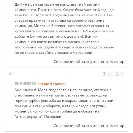
До 4 - не съм съгласен че използват най евтини
компоненти. Поне не сега. Когато бяха част от Форд - да
така беше. Но те от 10 години (мисля че към 2008-10 те
скъсаха връзките) и оттогава са коренно различна
компания. Мисля че 6 степенната автомат скоростна
кутия която те ползват в момента на СХ-5 е една от най-
добрите (лично аз съм много доволен). Всички
компоненти които позлват са високо качество с
изключение на седалките където има какво да се желае
но по скоро в дезайна отколкото материали.
Сигнализирай за неуместен коментар
#5
7
2
анонимен
( преди 6 години )
Анонимен 6. Моля споделете с незнаещите, степен на
сгъстяване, налягане при впръскаването, разход на
гориво, турбоефекти.За да изкараш сходни конски сили
при едни и същи обороти, а също и сходен въртящ
момент, с колко по-голям трябва да е обемът на
"атмосферката". Поздрави!
Сигнализирай за неуместен коментар