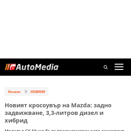
Начало
НОВИНИ
Новият кросоувър на Mazda: задно
задвижване, 3,3-литров дизел и
хибрид
Моделът CХ-50 ще бъде позициониран като конкурент