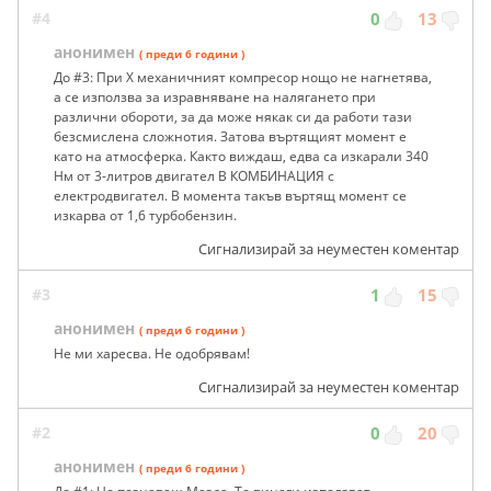
#4
0
13
анонимен
( преди 6 години )
До #3: При X механичният компресор нощо не нагнетява,
а се използва за изравняване на налягането при
различни обороти, за да може някак си да работи тази
безсмислена сложнотия. Затова въртящият момент е
като на атмосферка. Както виждаш, едва са изкарали 340
Нм от 3-литров двигател В КОМБИНАЦИЯ с
електродвигател. В момента такъв въртящ момент се
изкарва от 1,6 турбобензин.
Сигнализирай за неуместен коментар
#3
1
15
анонимен
( преди 6 години )
Не ми харесва. Не одобрявам!
Сигнализирай за неуместен коментар
#2
0
20
анонимен
( преди 6 години )