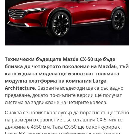
Технически бъдещата Mazda CX-50 ще бъде
близка до четвъртото поколение на Mazda6, тъй
като и двата модела ще използват голямата
модулна платформа на компания Large
Architecture.
Базовите всъдеходи ще са със задно
предаване, докато по-скъпите версии ще получат
система за задвижване на четирите колела.
Очаква се новият кросоувър да порасне съществено
на размери в сравнение със сегашния CX-5, чиято
дължина е 4550 мм. Така CX-50 ще се конкурира с