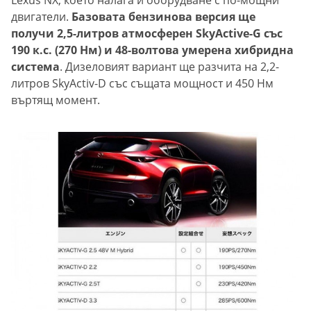
Lexus NX, което налага и оборудване с по-мощни
двигатели.
Базовата бензинова версия ще
получи 2,5-литров атмосферен SkyActive-G със
190 к.с. (270 Нм) и 48-волтова умерена хибридна
система
. Дизеловият вариант ще разчита на 2,2-
литров SkyActiv-D със същата мощност и 450 Нм
въртящ момент.