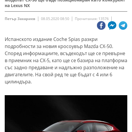
на Lexus NX
Петър Захариев
08.05.2020 08:50
Прочитания: 13576
Испанското издание Coche Spias разкри
подробности за новия кросоувър Mazda CX-50.
Според информациите, всъдеходът ще се превърне
в приемник на CX-5, като ще се базира на платформа
със задно предаване и надлъжно разположение на
двигателите. На свой ред те ще бъдат с 4 или 6
цилиндъра.