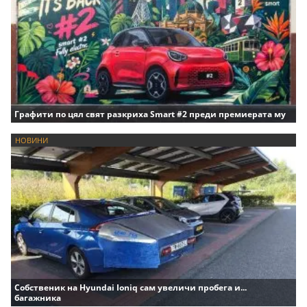
Графити по цял свят разкриха Smart #2 преди премиерата му
НОВИНИ
Собственик на Hyundai Ioniq сам увеличи пробега и...
багажника