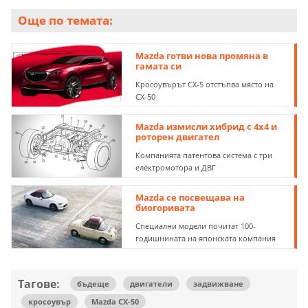
Още по темата:
Mazda готви нова промяна в
гамата си
Кросоувърът CX-5 отстъпва място на
CX-50
Mazda измисли хибрид с 4х4 и
роторен двигател
Компанията патентова система с три
електромотора и ДВГ
Mazda се посвещава на
биогоривата
Специални модели почитат 100-
годишнината на японската компания
Тагове:
бъдеще
двигатели
задвижване
кросоувър
Mazda CX-50