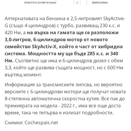
Алтернативата на бензина е 2,5-литровият SkyActive-
G (също 4-цилиндров) с турбо, развиващ 230 к.с. и
420 Нм, а
на върха на гамата ще се разположи
3,0-литров, 6-цилиндров мотор от новото
семейство SkyActiv-X, който е част от хибридна
система. Мощността му ще бъде 285 к.с. и 340
Нм.
Съответно ще има и 6-цилиндров дизел с обем
3,3, който ще развива същата мощност, но с 600 Нм
въртящ момент.
Информация за трансмисиите липсва, но вероятно
версиите с 6-цилиндрови мотори ще получат новата
8-степенна автоматична скоростна кутия. Все пак до
премиерата на модела - 2022 г., има все още доста
време, така че тепърва е излизат подробности.
Снимки: Cochespais.net