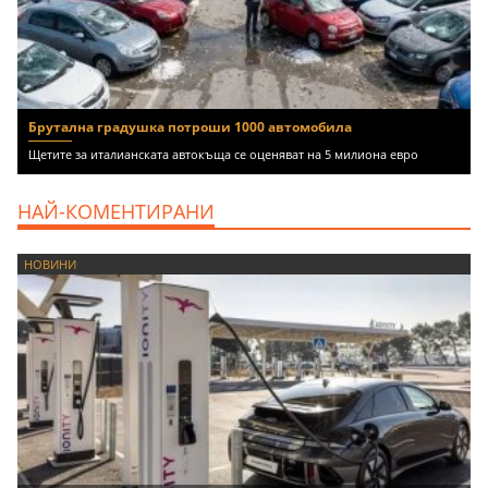
Брутална градушка потроши 1000 автомобила
Щетите за италианската автокъща се оценяват на 5 милиона евро
НАЙ-КОМЕНТИРАНИ
НОВИНИ