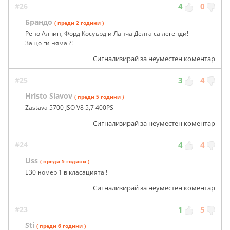
#26
4
0
Брандо
( преди 2 години )
Рено Алпин, Форд Косуърд и Ланча Делта са легенди!
Защо ги няма ?!
Сигнализирай за неуместен коментар
#25
3
4
Hristo Slavov
( преди 5 години )
Zastava 5700 JSO V8 5,7 400PS
Сигнализирай за неуместен коментар
#24
4
4
Uss
( преди 5 години )
E30 номер 1 в класацията !
Сигнализирай за неуместен коментар
#23
1
5