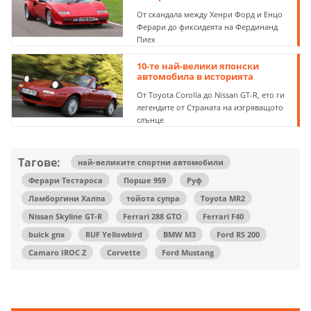
историята – част II
От скандала между Хенри Форд и Енцо
Ферари до фиксидеята на Фердинанд
Пиех
10-те най-велики японски
автомобила в историята
От Toyota Corolla до Nissan GT-R, ето ги
легендите от Страната на изгряващото
слънце
Тагове:
най-великите спортни автомобили
Ферари Тестароса
Порше 959
Руф
Ламборгини Халпа
тойота супра
Toyota MR2
Nissan Skyline GT-R
Ferrari 288 GTO
Ferrari F40
buick gnx
RUF Yellowbird
BMW M3
Ford RS 200
Camaro IROC Z
Corvette
Ford Mustang