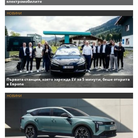
Нидерландия въвежда режим на тока заради
електромобилите
НОВИНИ
Първата станция, която зарежда EV за 5 минути, беше открита
в Европа
НОВИНИ