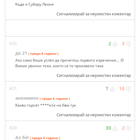
Sti
( преди 6 години )
Къде е Субару Леоне
Сигнализирай за неуместен коментар
#22
2
3
до 21
( преди 6 години )
Ако само беше успял да прочетеш първото изречение... :D
Вземи уволни тези, които са те произвели така
Сигнализирай за неуместен коментар
#21
7
10
анонимен
( преди 6 години )
Какво търсят ****ите на бвм тук
Сигнализирай за неуместен коментар
#20
30
2