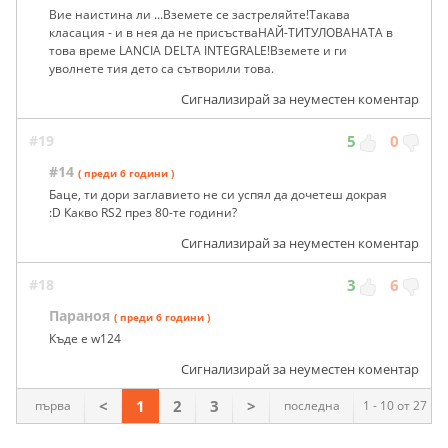
Аз бе!
( преди 6 години )
Вие наистина ли ...Вземете се застреляйте!Такава
класация - и в нея да не присъстваНАЙ-ТИТУЛОВАНАТА в
това време LANCIA DELTA INTEGRALE!Вземете и ги
уволнете тия дето са сътворили това.
Сигнализирай за неуместен коментар
#19
5
0
#14
( преди 6 години )
Баце, ти дори заглавието не си успял да дочетеш докрая
:D Какво RS2 през 80-те години?
Сигнализирай за неуместен коментар
#18
3
6
Параноя
( преди 6 години )
Къде е w124
Сигнализирай за неуместен коментар
<
1
2
3
>
първа
последна
1 - 10 от 27