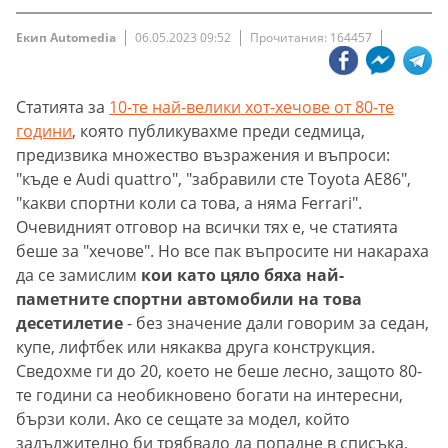
Екип Automedia
06.05.2023 09:52
Прочитания: 164457
Статията за
10-те най-велики хот-хечове от 80-те
години
, която публикувахме преди седмица,
предизвика множество възражения и въпроси:
"къде е Audi quattro", "забравили сте Toyota AE86",
"какви спортни коли са това, а няма Ferrari".
Очевидният отговор на всички тях е, че статията
беше за "хечове". Но все пак въпросите ни накараха
да се замислим
кои като цяло бяха най-
паметните спортни автомобили на това
десетилетие
- без значение дали говорим за седан,
купе, лифтбек или някаква друга конструкция.
Сведохме ги до 20, което не беше лесно, защото 80-
те години са необикновено богати на интересни,
бързи коли. Ако се сещате за модел, който
задължително би трябвало да попадне в списъка,