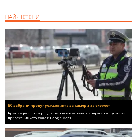
продава, Тристаен апартамент, 91 m2
НАЙ-ЧЕТЕНИ
Пловдив, Център, 179000 EUR
ЕС забрани предупрежденията за камери за скорост
Брюксел развързва ръцете на правителствата за спиране на функции в
приложения като Waze и Google Maps