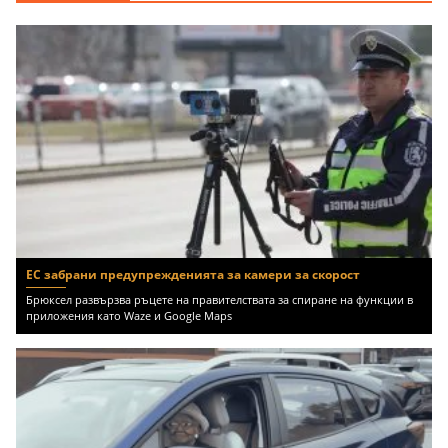
ЕС забрани предупрежденията за камери за скорост
Брюксел развързва ръцете на правителствата за спиране на функции в
приложения като Waze и Google Maps