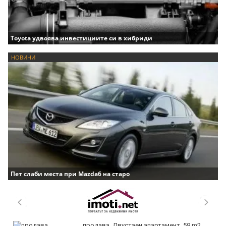
Toyota удвоява инвестициите си в хибриди
НОВИНИ
Пет слаби места при Mazda6 на старо
продава, Двустаен апартамент, 59 m2