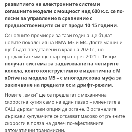
развитието на електронните системи
сегашните модели с мощност над 600 к.с. се по-
лесни за управление в сравнение с
предшествениците си от преди 10-15 години
.
Основните премиери за тази година ще бъдат
новите поколения на BMW M3 и M4. Двете машини
ще бъдат представени в края на 2020 г., но
продажбите им ще стартират през 2021 г.
Те ще
получат система за задвижване на четирите
колела, която конструктивно е идентична с M
xDrive на модела M5 – с многодискова муфа за
закючване на предната ос и дрифт-режим.
Новите „емки“ ще се предлагат с механична
скоростна кутия само на един пазар – клиентите в
САЩ държат тази опция да остане. В останалите
държави купувачите се отказват масово от ръчните
скорости в полза на далеч по-ефективните
автоматични трансмисии.