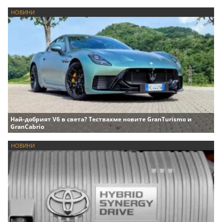
НОВИНИ
Най-добрият V6 в света? Тествахме новите GranTurismo и
GranCabrio
НОВИНИ