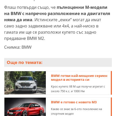
Флаш потвърди също, че
пълноценни М-модели
на BMW с напречно разположение на двигателя
няма да има
. Истинските „емки“ могат да имат
само задно задвижване или 4х4, а най-ниско в
гамата им ще се разположи купето със задно
предаване BMW M2.
Снимка: BMW
Още по темата:
BMW готви най-мощния сериен
модел в историята си
Крос-купето X8 M ще получи агрегат с
около 750 к.с. и 1000 Нм
BMW е готово с новото M3
Какво се знае за 6-ото поколение на
спортния модел