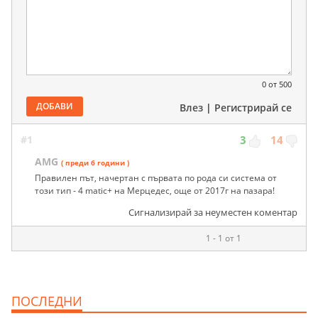
0
от 500
ДОБАВИ
Влез
|
Регистрирай се
#1
3
14
AMG
( преди 6 години )
Правилен път, начертан с първата по рода си система от
този тип - 4 matic+ на Мерцедес, още от 2017г на пазара!
Сигнализирай за неуместен коментар
1 - 1 от 1
ПОСЛЕДНИ