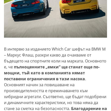
В интервю за изданието Which Car шефът на BMW M
– Маркус Флаш, разкри какво да очакваме от
бъдещето на спортните коли на марката. Основното
е, че
пълноценните „емки“ ще станат още по-
мощни, тъй като в компанията нямат
поставени ограничения в тази насока
.
Основният начин за повишаване на
производителността е преминаването към
хибридни агрегати. Съответно, ще бъдат подобрени
и динамичните характеристики, но това няма да
стане за сметка на безопасността.
Благодарение на