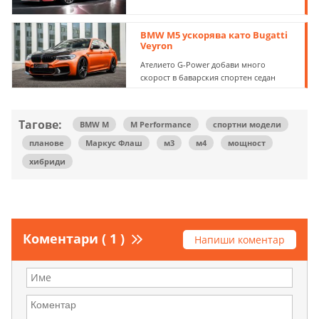
BMW M5 ускорява като Bugatti
Veyron
Ателието G-Power добави много
скорост в баварския спортен седан
Тагове:
BMW M
M Performance
спортни модели
планове
Маркус Флаш
м3
м4
мощност
хибриди
Коментари ( 1 )
Напиши коментар