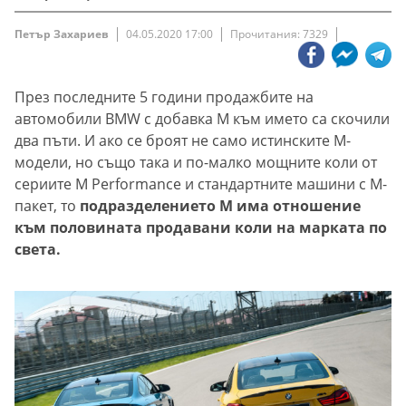
Петър Захариев
04.05.2020 17:00
Прочитания: 7329
През последните 5 години продажбите на
автомобили BMW с добавка М към името са скочили
два пъти. И ако се броят не само истинските М-
модели, но също така и по-малко мощните коли от
сериите М Performance и стандартните машини с М-
пакет, то
подразделението М има отношение
към половината продавани коли на марката по
света.