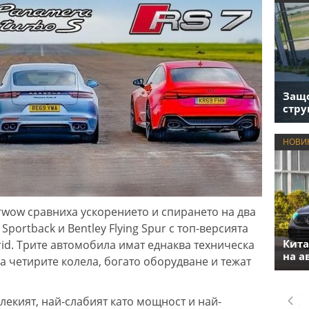
Защо
стру
НОВИ
rwow сравниха ускорението и спирането на два
Sportback и Bentley Flying Spur с топ-версията
Кита
id. Трите автомобила имат еднаква техническа
на а
а четирите колела, богато оборудване и тежат
-лекият, най-слабият като мощност и най-