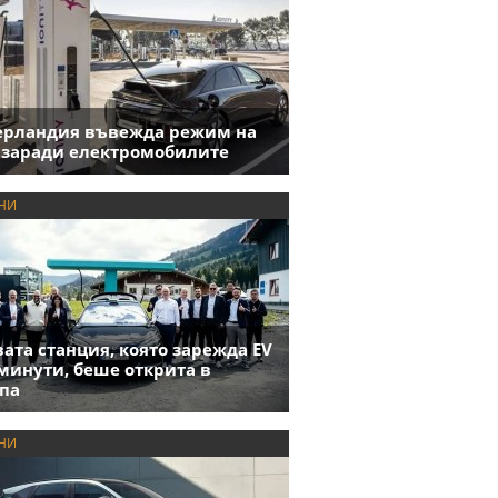
ерландия въвежда режим на
 заради електромобилите
НИ
ата станция, която зарежда EV
 минути, беше открита в
па
НИ