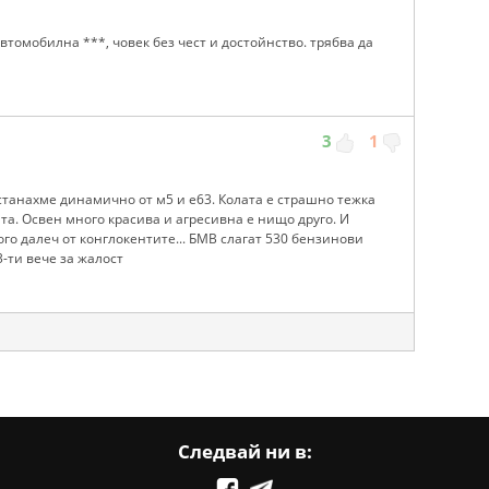
втомобилна ***, човек без чест и достойнство. трябва да
3
1
станахме динамично от м5 и е63. Колата е страшно тежка
та. Освен много красива и агресивна е нищо друго. И
ого далеч от конглокентите... БМВ слагат 530 бензинови
3-ти вече за жалост
Следвай ни в: