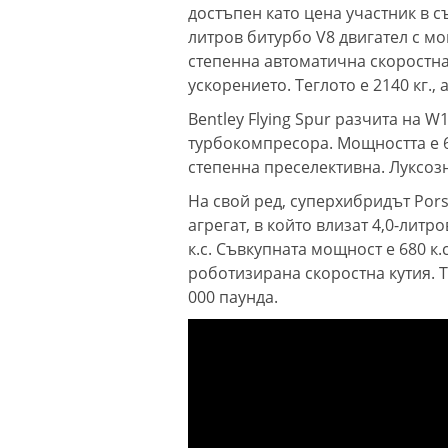
достъпен като цена участник в с
литров битурбо V8 двигател с мощ
степенна автоматична скоростна
ускорението. Теглото е 2140 кг., 
Bentley Flying Spur разчита на W
турбокомпресора. Мощността е 635
степенна преселективна. Луксозни
На свой ред, суперхибридът Pors
агрегат, в който влизат 4,0-литро
к.с. Съвкупната мощност е 680 к.
роботизирана скоростна кутия. Те
000 паунда.