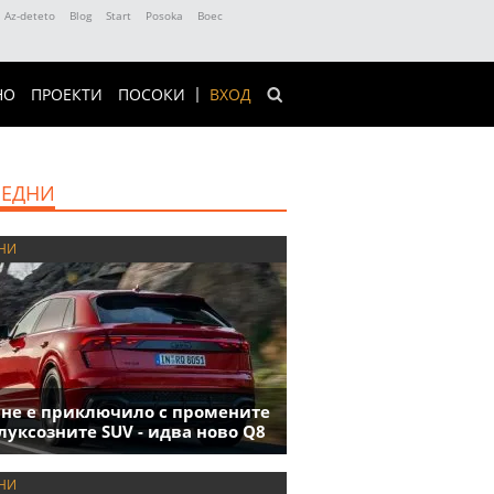
Az-deteto
Blog
Start
Posoka
Boec
НО
ПРОЕКТИ
ПОСОКИ
ВХОД
ЕДНИ
НИ
 не е приключило с промените
луксозните SUV - идва ново Q8
НИ