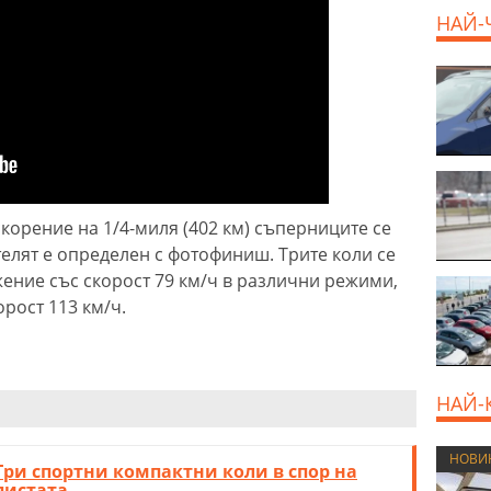
НАЙ-
корение на 1/4-миля (402 км) съперниците се
ителят е определен с фотофиниш. Трите коли се
жение със скорост 79 км/ч в различни режими,
орост 113 км/ч.
НАЙ-
НОВИ
Три спортни компактни коли в спор на
пистата