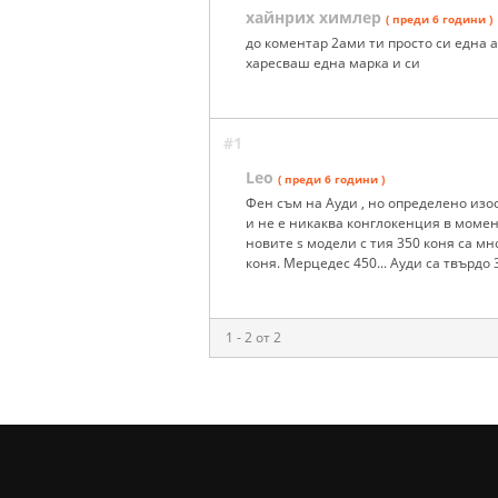
хайнрих химлер
( преди 6 години )
до коментар 2ами ти просто си една а
харесваш една марка и си
#1
Leo
( преди 6 години )
Фен съм на Ауди , но определено изо
и не е никаква конглокенция в момен
новите s модели с тия 350 коня са мн
коня. Мерцедес 450... Ауди са твърдо 
1 - 2 от 2