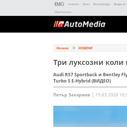
Investor
Dnes
Bloombergtv
Bulgaria 
Chernomore
Начало
НОВИНИ
Три луксозни коли 
Audi RS7 Sportback и Bentley F
Turbo S E-Hybrid (ВИДЕО)
Петър Захариев
15.03.2020 10: