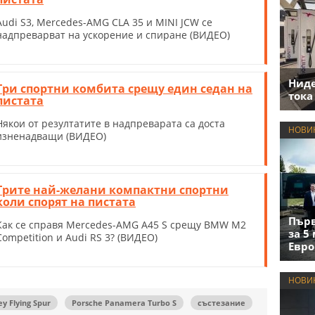
Audi S3, Mercedes-AMG CLA 35 и MINI JCW се
надпреварват на ускорение и спиране (ВИДЕО)
Нид
Три спортни комбита срещу един седан на
тока
пистата
Някои от резултатите в надпреварата са доста
НОВИ
изненадващи (ВИДЕО)
Трите най-желани компактни спортни
коли спорят на пистата
Първ
Как се справя Mercedes-AMG A45 S срещу BMW M2
за 5
Competition и Audi RS 3? (ВИДЕО)
Евро
НОВИ
ey Flying Spur
Porsche Panamera Turbo S
състезание