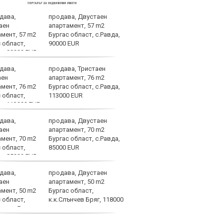
продава, Двустаен
Левс
апартамент, 57 m2
неви
Бургас област, с.Равда,
орби
90000 EUR
продава, Тристаен
Голя
апартамент, 76 m2
поле
Бургас област, с.Равда,
Каза
113000 EUR
продава, Двустаен
Араб
апартамент, 70 m2
за а
Бургас област, с.Равда,
маш
85000 EUR
продава, Двустаен
ЦСКА
апартамент, 50 m2
отсл
Бургас област,
Груз
к.к.Слънчев Бряг, 118000