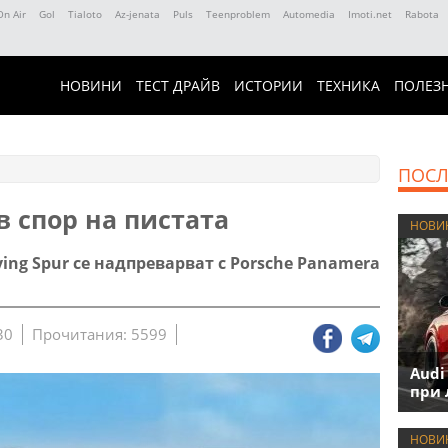
On Air
Gol
Tialoto
Az-jenata
Puls
Teenproblem
Automedia
Imoti.net
Rabota
НОВИНИ
ТЕСТ ДРАЙВ
ИСТОРИИ
ТЕХНИКА
ПОЛЕЗ
ПОСЛ
в спор на пистата
НОВИ
lying Spur се надпреварват с Porsche Panamera
30
Прочитания: 5599
Audi
при 
НОВИ