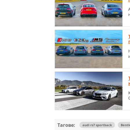
Тагове:
audi rs7 sportback
Bentl