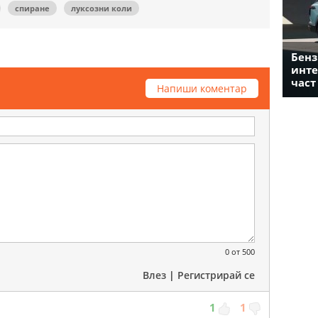
спиране
луксозни коли
Бенз
инте
част
Напиши коментар
0
от 500
Влез
|
Регистрирай се
1
1