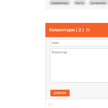
надпревара
писта
ускорение
Коментари ( 2 )
ДОБАВИ
#2