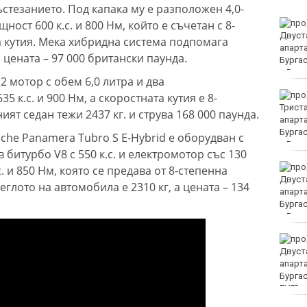
ъстезанието. Под капака му е разположен 4,0-
ност 600 к.с. и 800 Нм, който е съчетан с 8-
Огнеборците са
реагирали на 180
 кутия. Мека хибридна система подпомага
сигнала през
а цената – 97 000 британски паунда.
последното денонощие
12 мотор с обем 6,0 литра и два
Честваме празника
 к.с. и 900 Нм, а скоростната кутия е 8-
Преображение
ят седан тежи 2437 кг. и струва 168 000 паунда.
Христово
che Panamera Tubro S E-Hybrid е оборудван с
в битурбо V8 с 550 к.с. и електромотор със 130
Нивото на Дунав при
с. и 850 Нм, която се предава от 8-степенна
Русе е спаднало с 4 см
глото на автомобила е 2310 кг, а цената – 134
за последното
денонощие
Ръководството на
ФИФА потвърди
доверието в Джани
Инфантино
EUR