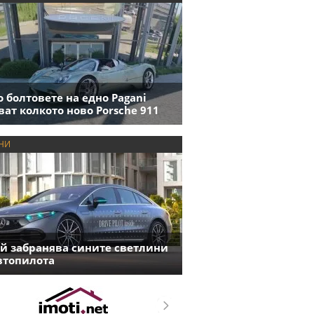
 болтовете на едно Pagani
ват колкото ново Porsche 911
НИ
й забранява сините светлини
втопилота