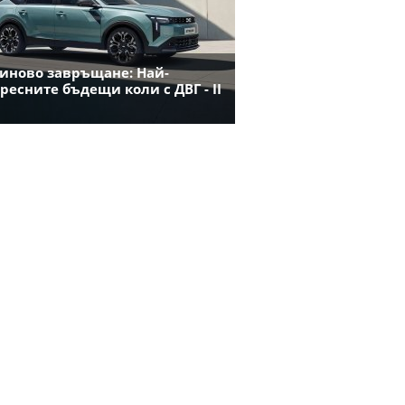
иново завръщане: Най-
ресните бъдещи коли с ДВГ - II