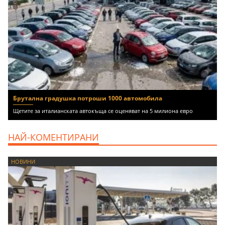
Брутална градушка потроши 1000 автомобила
Щетите за италианската автокъща се оценяват на 5 милиона евро
НАЙ-КОМЕНТИРАНИ
НОВИНИ