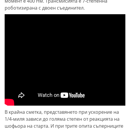
момент е 400 Нм. Трансмисията е 7-степенна
роботизирана с двоен съединител.
В крайна сметка, представянето при ускорение на
1/4-миля зависи до голяма степен от реакцията на
шофьора на старта. И при трите опита съперниците