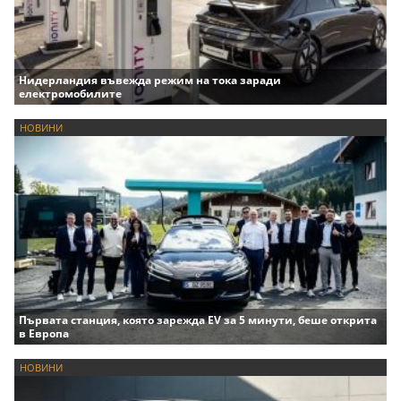
Нидерландия въвежда режим на тока заради
електромобилите
НОВИНИ
Първата станция, която зарежда EV за 5 минути, беше открита
в Европа
НОВИНИ