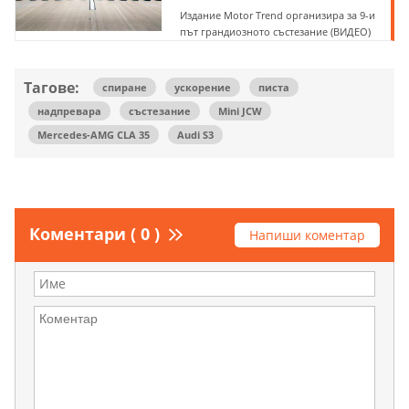
Издание Motor Trend организира за 9-и
път грандиозното състезание (ВИДЕО)
Тагове:
спиране
ускорение
писта
надпревара
състезание
Mini JCW
Mercedes-AMG CLA 35
Audi S3
Коментари ( 0 )
Напиши коментар