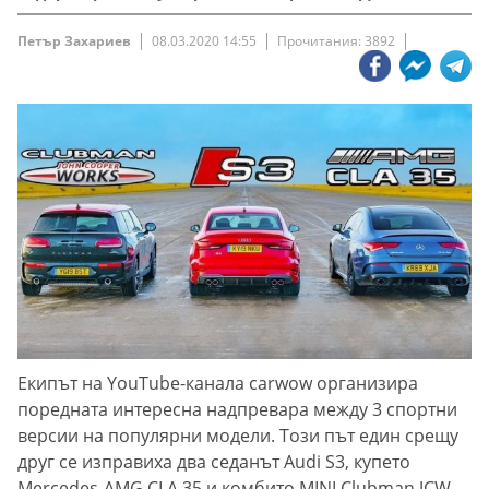
Петър Захариев
08.03.2020 14:55
Прочитания: 3892
Екипът на YouTube-канала carwow организира
поредната интересна надпревара между 3 спортни
версии на популярни модели. Този път един срещу
друг се изправиха два седанът Audi S3, купето
Mercedes-AMG CLA 35 и комбито MINI Clubman JCW.