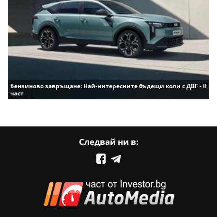
Бензиново завръщане: Най-интересните бъдещи коли с ДВГ - II
част
Следвай ни в: