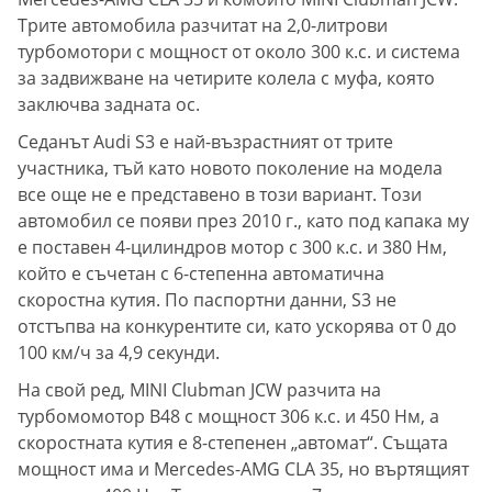
Трите автомобила разчитат на 2,0-литрови
турбомотори с мощност от около 300 к.с. и система
за задвижване на четирите колела с муфа, която
заключва задната ос.
Седанът Audi S3 е най-възрастният от трите
участника, тъй като новото поколение на модела
все още не е представено в този вариант. Този
автомобил се появи през 2010 г., като под капака му
е поставен 4-цилиндров мотор с 300 к.с. и 380 Нм,
който е съчетан с 6-степенна автоматична
скоростна кутия. По паспортни данни, S3 не
отстъпва на конкурентите си, като ускорява от 0 до
100 км/ч за 4,9 секунди.
На свой ред, MINI Clubman JCW разчита на
турбомомотор B48 с мощност 306 к.с. и 450 Нм, а
скоростната кутия е 8-степенен „автомат“. Същата
мощност има и Mercedes-AMG CLA 35, но въртящият