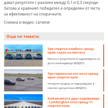
дават резултати с разлики между 0,1 и 0,3 секунди.
Затова и крайният победител е определен от теста
за ефективност на спирачките.
Снимка и видео: carwow
Още по темата:
Три спортни комбита срещу
един седан на пистата
Някои от резултатите в надпреварата са
доста изненадващи (ВИДЕО)
Три германски хот-хеча срещу
едно спортно купе
Четирите модела се надпреварват в
няколко дисциплини (ВИДЕО)
Най-великата драг-надпревара
- Lamborghini Urus срещу 11
спортни коли