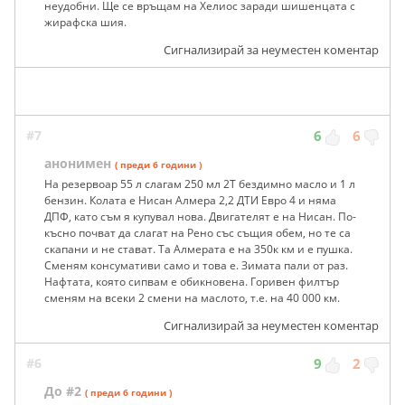
неудобни. Ще се връщам на Хелиос заради шишенцата с
жирафска шия.
Сигнализирай за неуместен коментар
#7
6
6
анонимен
( преди 6 години )
На резервоар 55 л слагам 250 мл 2Т бездимно масло и 1 л
бензин. Колата е Нисан Алмера 2,2 ДТИ Евро 4 и няма
ДПФ, като съм я купувал нова. Двигателят е на Нисан. По-
късно почват да слагат на Рено със същия обем, но те са
скапани и не стават. Та Алмерата е на 350к км и е пушка.
Сменям консумативи само и това е. Зимата пали от раз.
Нафтата, която сипвам е обикновена. Горивен филтър
сменям на всеки 2 смени на маслото, т.е. на 40 000 км.
Сигнализирай за неуместен коментар
#6
9
2
До #2
( преди 6 години )