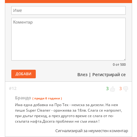
0
от 500
ДОБАВИ
Влез
|
Регистрирай се
#12
3
3
Брандо
( преди 6 години )
Има една добавка на Про Тек - немска за дизели. На нея
пише Super Cleaner - оранжева за 18лв. Слага се напролет,
при дълъг преход, а през другото време се слага от по-
скъпата нафта.Досега проблеми не съм имал !
Сигнализирай за неуместен коментар