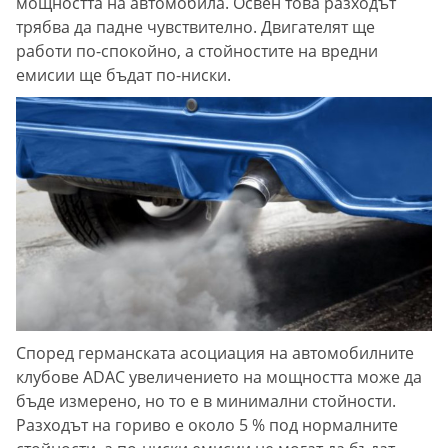
мощността на автомобила. Освен това разходът
трябва да падне чувствително. Двигателят ще
работи по-спокойно, а стойностите на вредни
емисии ще бъдат по-ниски.
Според германската асоциация на автомобилните
клубове ADAC увеличението на мощността може да
бъде измерено, но то е в минимални стойности.
Разходът на гориво е около 5 % под нормалните