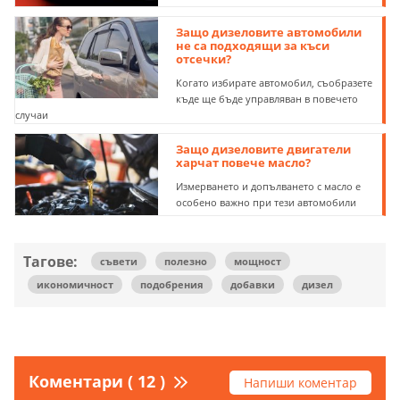
Защо дизеловите автомобили
не са подходящи за къси
отсечки?
Когато избирате автомобил, съобразете
къде ще бъде управляван в повечето
случаи
Защо дизеловите двигатели
харчат повече масло?
Измерването и допълването с масло е
особено важно при тези автомобили
Тагове:
съвети
полезно
мощност
икономичност
подобрения
добавки
дизел
Коментари ( 12 )
Напиши коментар