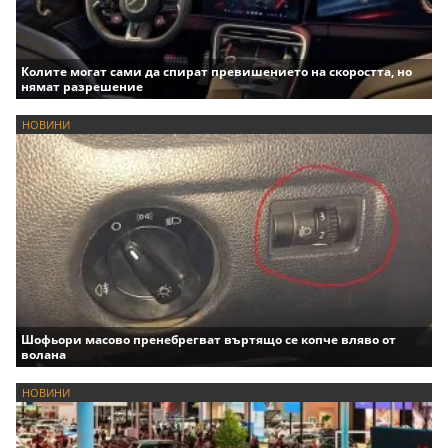
Колите могат сами да спират превишението на скоростта, но
нямат разрешение
НОВИНИ
Шофьори масово пренебрегват въртящо се копче вляво от
волана
НОВИНИ