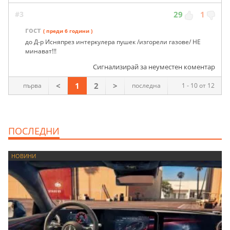
#3
29
1
гост
( преди 6 години )
до Д-р Исняпрез интеркулера пушек /изгорели газове/ НЕ
минават!!!
Сигнализирай за неуместен коментар
<
1
2
>
първа
последна
1 - 10 от 12
ПОСЛЕДНИ
НОВИНИ