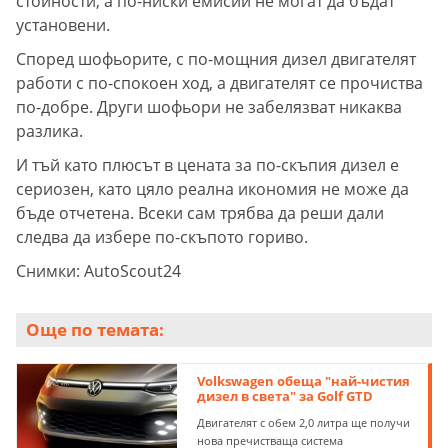
стойности, а по-ниски емисии не могат да бъдат
установени.
Според шофьорите, с по-мощния дизел двигателят
работи с по-спокоен ход, а двигателят се прочиства
по-добре. Други шофьори не забелязват никаква
разлика.
И тъй като плюсът в цената за по-скъпия дизел е
сериозен, като цяло реална икономия не може да
бъде отчетена. Всеки сам трябва да реши дали
следва да избере по-скъпото гориво.
Снимки: AutoScout24
Още по темата:
Volkswagen обеща "най-чистия
дизел в света" за Golf GTD
Двигателят с обем 2,0 литра ще получи
нова пречистваща система