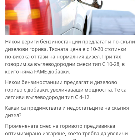
Някои вериги бензиностанции предлагат и по-скъпи
дизелови горива. Тяхната цена е с 10-20 стотинки
по-висока от тази на нормалния дизел. При тях
говорим за въглеводородни смеси тип С 10-28, в
които няма FAME-добавки.
Някои бензиностанции предлагат и дизелово
гориво с добавки, увеличаващи мощността. Те са
летливи въглеводороди тип С 4-12.
Какви са предимствата и недостатъците на скъпия
дизел?
Променената смес на горивото предизвиква
оптимизирано изгаряне, което трябва да увеличи