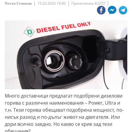
Петко Стоянов
15.02.2020 16:00
Прочитания: 62257
Много доставчици предлагат подобрени дизелови
горива с различни наименования – Power, Ultra и
т.н. Тези горива обещават подобрена мощност, по-
нисък разход и по-дълъг живот на двигателя. Или
дори всичко заедно. Но какво се крие зад тези
обещания?