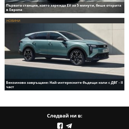
Първата станция, която зарежда EV за 5 минути, беше открита
в Европа
НОВИНИ
Бензиново завръщане: Най-интересните бъдещи коли с ДВГ - II
част
Следвай ни в: