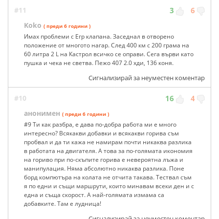
#11
3
6
Koko
( преди 6 години )
Имах проблеми с Егр клапана. Заседнал в отворено
положение от многото нагар. След 400 км с 200 грама на
60 литра 2 L на Кастрол всичко се оправи. Сега върви като
пушка и чека не светва. Пежо 407 2.0 хди, 136 коня.
Сигнализирай за неуместен коментар
#10
16
4
анонимен
( преди 6 години )
#9 Ти как разбра, е дава по-добра работа ми е много
интересно? Всякакви добавки и всякакви горива съм
пробвал и да ти кажа не намирам почти никаква разлика
в работата на двигателя. А това за по-голямата икономия
на гориво при по-скъпите горива е невероятна лъжа и
манипулация. Няма абсолютно никаква разлика. Поне
борд компютъра на колата не отчита такава. Тествал съм
я по едни и същи маршрути, които минавам всеки ден и с
една и съща скорост. А най-голямата измама са
добавките. Там е лудница!
Сигнализирай за неуместен коментар