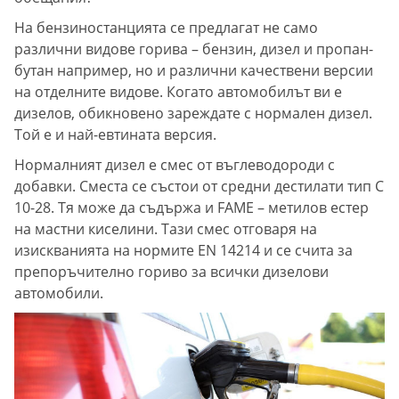
На бензиностанцията се предлагат не само
различни видове горива – бензин, дизел и пропан-
бутан например, но и различни качествени версии
на отделните видове. Когато автомобилът ви е
дизелов, обикновено зареждате с нормален дизел.
Той е и най-евтината версия.
Нормалният дизел е смес от въглеводороди с
добавки. Сместа се състои от средни дестилати тип С
10-28. Тя може да съдържа и FAME – метилов естер
на мастни киселини. Тази смес отговаря на
изискванията на нормите EN 14214 и се счита за
препоръчително гориво за всички дизелови
автомобили.