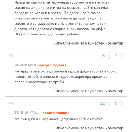
Имаш ли масло в интеркулера, турбината е пътник;2т
масло на дизел дпф е игра на късмета...а 3те капачки
бардал* са капка в морето :)По-добре 1гр/л газ за
осветление и гарантирано няма да има сажди...2т
маслото е за смазване на. Елементите на помпата и
дюзата, като дозата е спорна..и пак казвам, за дпф е
НЕпрепоръчително да се употребява.
Сигнализирай за неуместен коментар
#5
6
7
анонимен
( преди 6 години )
интеркулера е охладител на въздуха (радиатор) за високо
налягане който излиза от турбокомпресора преди да
влезе в колекторните тръби
Сигнализирай за неуместен коментар
#4
22
0
то в БГ-то...
( преди 6 години )
скъпия дизел е нормален, другия на 90% е менте!
Сигнализирай за неуместен коментар