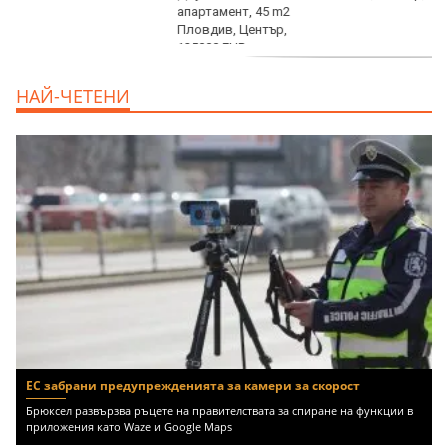
продава, Тристаен апартамент, 91 m2
НАЙ-ЧЕТЕНИ
Пловдив, Център, 179000 EUR
ЕС забрани предупрежденията за камери за скорост
Брюксел развързва ръцете на правителствата за спиране на функции в
приложения като Waze и Google Maps