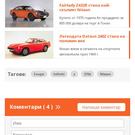
Fairlady Z432R стана най-
скъпият Nissan
Купето от 1970 година бе продадено за
805 000 долара на търг в Токио
Легендата Datsun 240Z стана на
половин век
Nissan влезе в сегмента на спортните
автомобили през 1969 г.
Тагове:
Coupe
Infiniti
z
370z
Nissan
Коментари ( 4 )
Напиши коментар