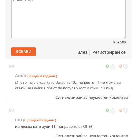
0
от 500
ДОБАВИ
Влез
|
Регистрирай се
#4
0
0
Анон
( преди 6 години )
@петр, изглежда като Datsun 240z, на което ТТ не може да
стъпи на малкия пръст по популярност и външен вид
Сигнализирай за неуместен коментар
#3
0
6
петр
( преди 6 години )
изглежда като ауди ТТ, направено от ОПЕЛ
Сигнализирай за неуместен коментар