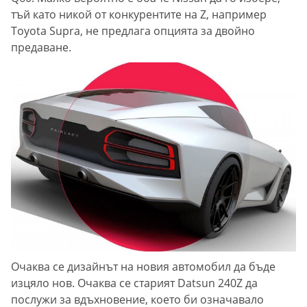
тъй като никой от конкурентите на Z, например
Toyota Supra, не предлага опцията за двойно
предаване.
Очаква се дизайнът на новия автомобил да бъде
изцяло нов. Очаква се старият Datsun 240Z да
послужи за вдъхновение, което би означавало