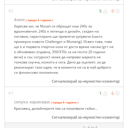
#2
5
0
Анон
( преди 6 години )
Харесва ми, че Nissan се обръщат към 240z за
вдъхновение. 240z e легенда и дизайн, сходен на
неговия, гарантирано ще привлече купувачи (както
примерно новите Challenger и Mustang). Освен това, това
ще е и първата спортна кола от доста време насам (gt-r не
е обновяван отдавна, 350/370z са на почти 20 години
вече) и със сигурност може да направи марката не
толкова скучна, колкото е сега. Дано да оцелеят, за да
реализират тази идея, че в момента не са в най-доброто
си финансово положение.
Сигнализирай за неуместен коментар
#1
1
6
сепуко харакири
( преди 6 години )
Красавец, дизайнерите пак са похапвали гъбки...
Сигнализирай за неуместен коментар
1 - 4 от 4