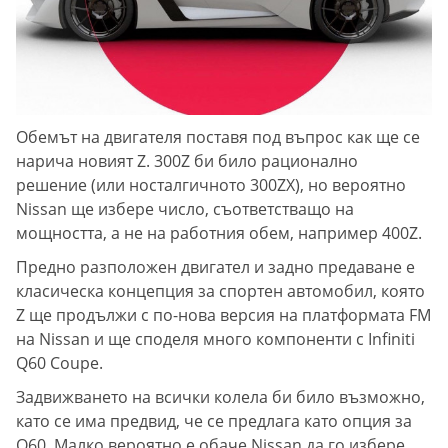
Обемът на двигателя поставя под въпрос как ще се
нарича новият Z. 300Z би било рационално
решение (или носталгичното 300ZX), но вероятно
Nissan ще избере число, съответстващо на
мощността, а не на работния обем, например 400Z.
Предно разположен двигател и задно предаване е
класическа концепция за спортен автомобил, която
Z ще продължи с по-нова версия на платформата FM
на Nissan и ще споделя много компоненти с Infiniti
Q60 Coupe.
Задвижването на всички колела би било възможно,
като се има предвид, че се предлага като опция за
Q60. Малко вероятно е обаче Nissan да го избере,