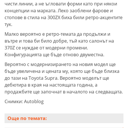
чисти линии, а не ъгловати форми като при някои
концепции на марката. Леко заоблени фарове и
стопове в стила на 300ZX биха били ретро-акцентите
тук.
Малко вероятно е ретро-темата да продължи и
вътре и това би било добре, тъй като салонът на
370Z се нуждае от модерни промени.
Конфигурацията ще бъде отново двуместна.
Вероятно с модернизирането на новия модел ще
бъде увеличена и цената му, която ще бъде близка
до тази на Toyota Supra. Вероятно моделът ще
дебютира в края на настоящата година, а
продажбите ще започнат в началото на следващата.
Снимки: Autoblog
Още по темата: