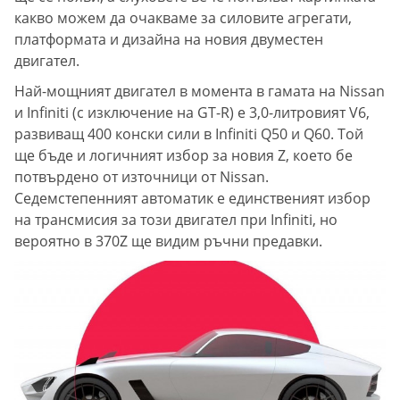
какво можем да очакваме за силовите агрегати,
платформата и дизайна на новия двуместен
двигател.
Най-мощният двигател в момента в гамата на Nissan
и Infiniti (с изключение на GT-R) е 3,0-литровият V6,
развиващ 400 конски сили в Infiniti Q50 и Q60. Той
ще бъде и логичният избор за новия Z, което бе
потвърдено от източници от Nissan.
Седемстепенният автоматик е единственият избор
на трансмисия за този двигател при Infiniti, но
вероятно в 370Z ще видим ръчни предавки.