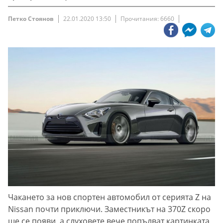
Петко Стоянов
22.01.2020 13:50
Прочитания: 6660
Чакането за нов спортен автомобил от серията Z на
Nissan почти приключи. Заместникът на 370Z скоро
ще се появи, а слуховете вече попълват картинката