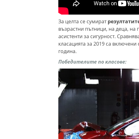
"Изкуството н
Шан-Жен" отно
За целта се сумират
резултатит
Варна
възрастни пътници, на деца, на
асистенти за сигурност. Сравняв
класацията за 2019 са включени
Какво време н
в събота?
година.
Победителите по класове:
Затварят за кр
„Вълноломна“ 
40 пияни и дро
шофьори спипа
ден