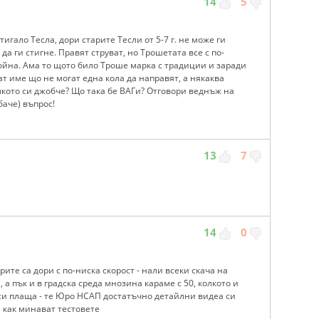
14
5
игало Тесла, дори старите Тесли от 5-7 г. не може ги
да ги стигне. Правят струват, но Трошетата все с по-
ойна. Ама то щото било Троше марка с традиции и заради
ат име що не могат една кола да направят, а някаква
лкото си джобче? Що така бе ВАГи? Отговори веднъж на
баче) въпрос!
13
7
14
0
рите са дори с по-ниска скорост - нали всеки скача на
, а пък и в градска среда мнозина караме с 50, колкото и
й си плаща - те Юро НСАП достатъчно детайлни видеа си
и как минават тестовете