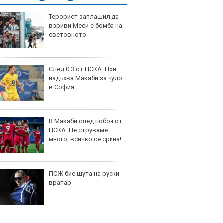
Терорист заплашил да
взриви Меси с бомба на
световното
След 0:3 от ЦСКА: Ной
надъхва Макаби за чудо
в София
В Макаби след побоя от
ЦСКА: Не струваме
много, всичко се срина!
ПСЖ бие шута на руски
вратар