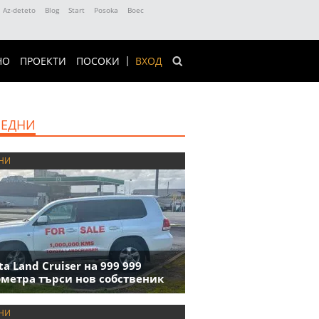
Az-deteto
Blog
Start
Posoka
Boec
НО
ПРОЕКТИ
ПОСОКИ
ВХОД
ЕДНИ
НИ
ta Land Cruiser на 999 999
метра търси нов собственик
НИ