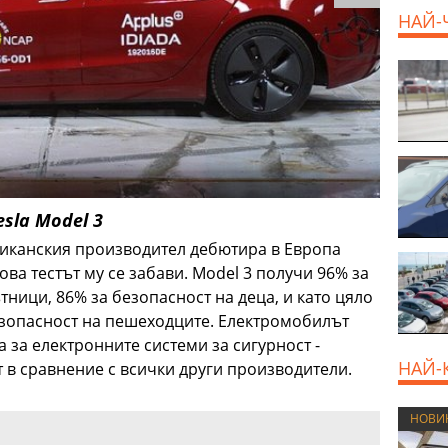
продава, Тристаен
НАЙ-
апартамент, 91 m2
Пловдив, Център,
179000 EUR
sla Model 3
иканския производител дебютира в Европа
ова тестът му се забави. Model 3 получи 96% за
тници, 86% за безопасност на деца, и като цяло
езопасност на пешеходците. Електромобилът
 за електронните системи за сигурност -
НАЙ-
т в сравнение с всички други производители.
НОВИ