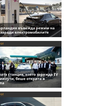
ерландия въвежда режим на
 заради електромобилите
НИ
ата станция, която зарежда EV
 минути, беше открита в
па
НИ