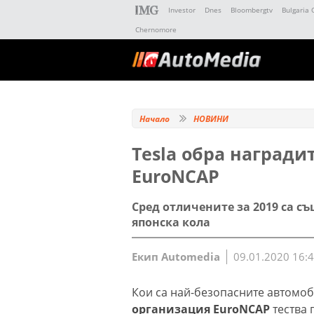
Investor
Dnes
Bloombergtv
Bulgaria 
Chernomore
Начало
НОВИНИ
Tesla обра награди
EuroNCAP
Сред отличените за 2019 са с
японска кола
Екип Automedia
09.01.2020 16:
Кои са най-безопасните автомо
организация EuroNCAP
тества 