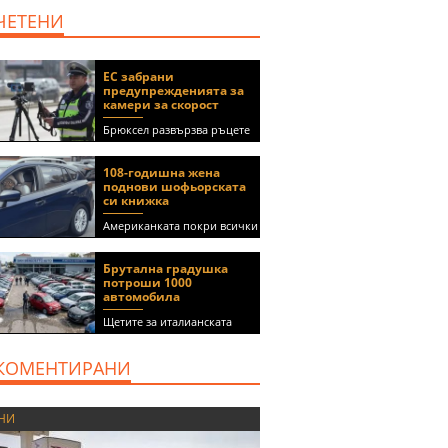
ЧЕТЕНИ
ЕС забрани
предупрежденията за
камери за скорост
Брюксел развързва ръцете
на правителствата за
спиране на функции в
108-годишна жена
приложения като Waze и
поднови шофьорската
Google Maps
си книжка
Американката покри всички
медицински изисквания, за
да получи документа
Брутална градушка
(ВИДЕО)
потроши 1000
автомобила
Щетите за италианската
автокъща се оценяват на 5
милиона евро
КОМЕНТИРАНИ
НИ