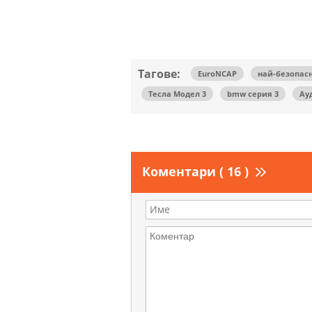
Тагове:
EuroNCAP
най-безопас
Тесла Модел 3
bmw серия 3
Ау
Коментари ( 16 )