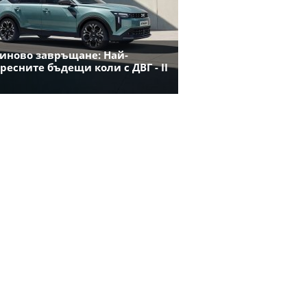
иново завръщане: Най-
ресните бъдещи коли с ДВГ - II