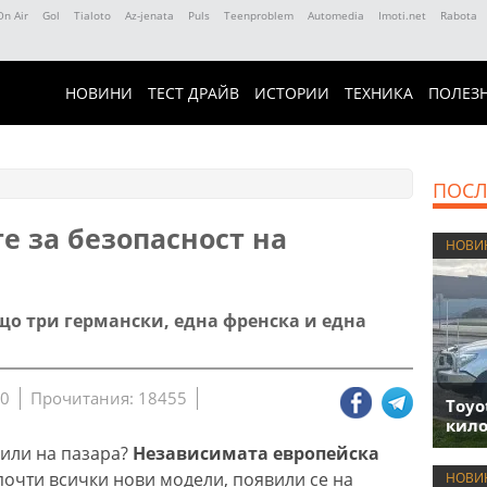
On Air
Gol
Tialoto
Az-jenata
Puls
Teenproblem
Automedia
Imoti.net
Rabota
НОВИНИ
ТЕСТ ДРАЙВ
ИСТОРИИ
ТЕХНИКА
ПОЛЕЗ
ПОСЛ
те за безопасност на
НОВИ
ъщо три германски, една френска и една
40
Прочитания: 18455
Toyo
кило
били на пазара?
Независимата европейска
почти всички нови модели, появили се на
НОВИ