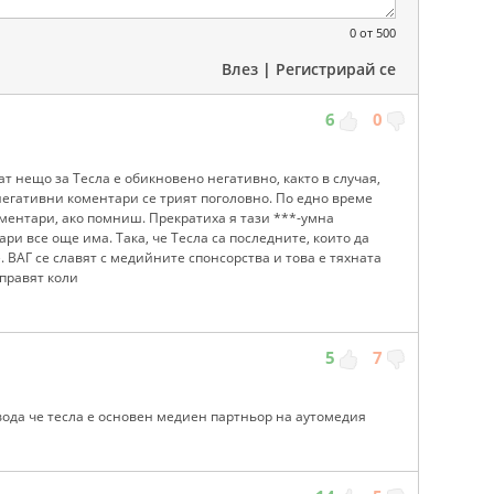
0
от 500
Влез
|
Регистрирай се
6
0
т нещо за Тесла е обикновено негативно, както в случая,
 негативни коментари се трият поголовно. По едно време
ментари, ако помниш. Прекратиха я тази ***-умна
ри все още има. Така, че Тесла са последните, които да
 ВАГ се славят с медийните спонсорства и това е тяхната
 правят коли
5
7
вода че тесла е основен медиен партньор на аутомедия