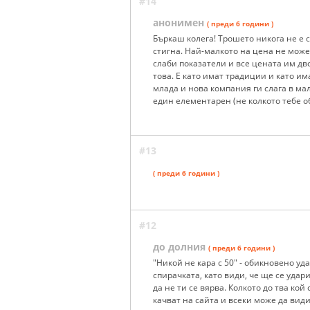
#14
анонимен
( преди 6 години )
Бъркаш колега! Трошето никога не е ст
стигна. Най-малкото на цена не може 
слаби показатели и все цената им дв
това. Е като имат традиции и като им
млада и нова компания ги слага в ма
един елементарен (не колкото тебе о
#13
( преди 6 години )
#12
до долния
( преди 6 години )
"Никой не кара с 50" - обикновено уда
спирачката, като види, че ще се удари
да не ти се вярва. Колкото до тва ко
качват на сайта и всеки може да вид