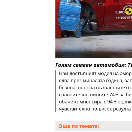
Голям семеен автомобил: Te
Най-достъпният модел на амер
едва през миналата година, зат
безопасност на възрастните пъ
сравнително ниските 74% за б
обаче компенсира с 94% оценка
чувствително по-висок резулта
Още по темата: