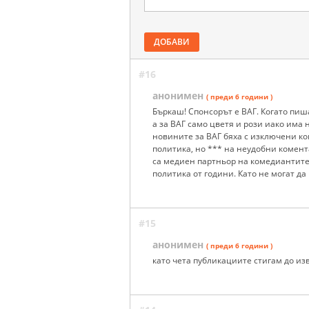
ДОБАВИ
#16
анонимен
( преди 6 години )
Бъркаш! Спонсорът е ВАГ. Когато пиша
а за ВАГ само цветя и рози иако има
новините за ВАГ бяха с изключени ко
политика, но *** на неудобни комента
са медиен партньор на комедиантите.
политика от години. Като не могат да
#15
анонимен
( преди 6 години )
като чета публикациите стигам до из