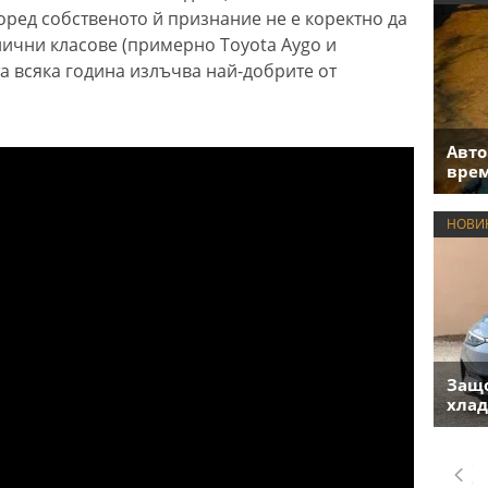
оред собственото й признание не е коректно да
лични класове (примерно Toyota Aygo и
а всяка година излъчва най-добрите от
Авто
врем
НОВИ
Защо
хлад