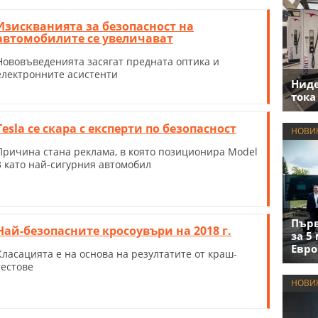
Изискванията за безопасност на
автомобилите се увеличават
Нововъведенията засягат предната оптика и
електронните асистенти
Нид
тока
Tesla се скара с експерти по безопасност
НОВИ
Причина стана реклама, в която позиционира Model
3 като най-сигурния автомобил
Първ
Най-безопасните кросоувъри на 2018 г.
за 5
Евро
Класацията е на основа на резултатите от краш-
тестове
НОВИ