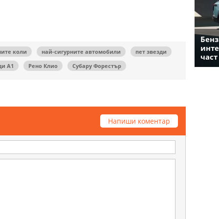
Бенз
инте
ните коли
най-сигурните автомобили
пет звезди
част
ди А1
Рено Клио
Субару Форестър
Напиши коментар