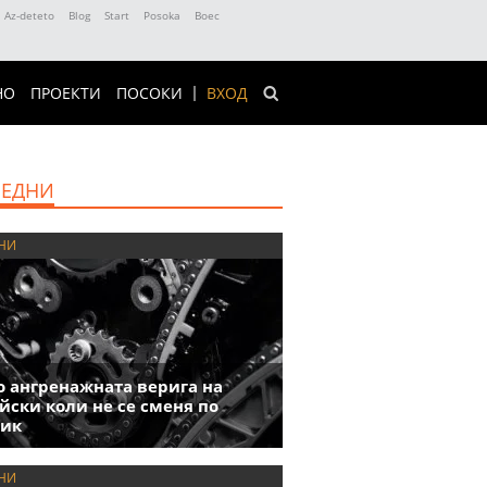
Az-deteto
Blog
Start
Posoka
Boec
НО
ПРОЕКТИ
ПОСОКИ
ВХОД
ЕДНИ
НИ
 ангренажната верига на
йски коли не се сменя по
фик
НИ