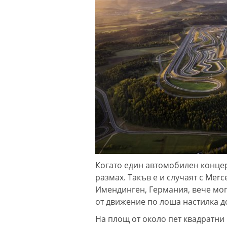
Когато един автомобилен концер
размах. Такъв е и случаят с Merc
Имендинген, Германия, вече мог
от движение по лоша настилка 
На площ от около пет квадратни