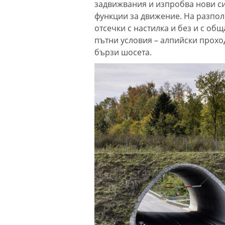
задвижвания и изпробва нови си
функции за движение. На разпол
отсечки с настилка и без и с об
пътни условия – алпийски прохо
бързи шосета.