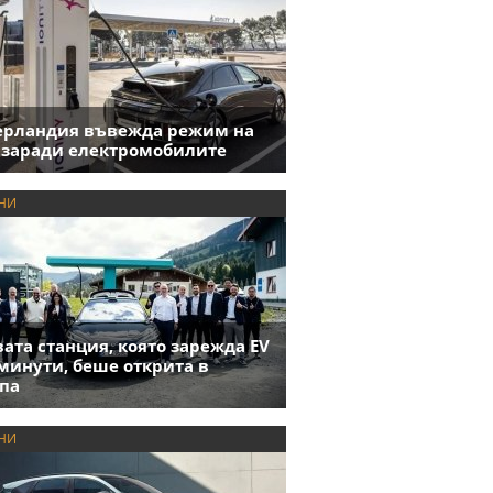
ерландия въвежда режим на
 заради електромобилите
НИ
ата станция, която зарежда EV
 минути, беше открита в
па
НИ