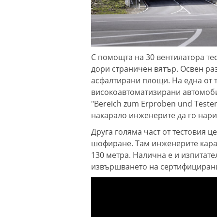
С помощта на 30 вентилатора те
дори страничен вятър. Освен ра
асфалтирани площи. На една от т
високоавтоматизирани автомоби
"Bereich zum Erproben und Teste
накарало инженерите да го нари
Друга голяма част от тестовия 
шофиране. Там инженерите карат
130 метра. Налична е и изпитате
извършването на сертифицирани