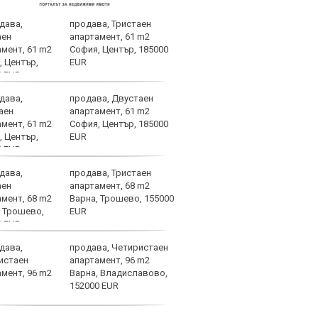
продава, Тристаен
Пеп 
апартамент, 61 m2
Куку
София, Център, 185000
EUR
продава, Двустаен
Напо
апартамент, 61 m2
напа
София, Център, 185000
за з
EUR
продава, Тристаен
Юве 
апартамент, 68 m2
врат
Варна, Трошево, 155000
EUR
продава, Четиристаен
ЦСКА
апартамент, 96 m2
биле
Варна, Владиславово,
Пана
152000 EUR
цени
подробности