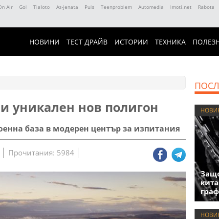
On Air
Gol
Tialoto
Az-jenata
Puls
Teenproblem
Automedia
Imoti.net
Rabota
НОВИНИ
ТЕСТ ДРАЙВ
ИСТОРИИ
ТЕХНИКА
ПОЛЕЗ
ПОСЛ
ви уникален нов полигон
НОВИ
оенна база в модерен център за изпитания
Прочитания: 5984
Защо
кита
гра
НОВИ