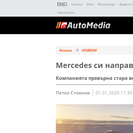
Investor
Dnes
Bloombergtv
Bulgaria 
Chernomore
Начало
НОВИНИ
Mercedes си напра
Компанията превърна стара в
Петко Стоянов
01.01.2020 11:30