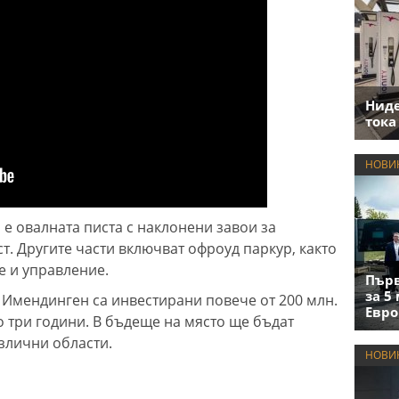
Нид
тока
НОВИ
е овалната писта с наклонени завои за
т. Другите части включват офроуд паркур, както
е и управление.
Първ
за 5
в Имендинген са инвестирани повече от 200 млн.
Евро
о три години. В бъдеще на място ще бъдат
азлични области.
НОВИ