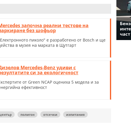
Бенз
Mercedes започна реални тестове на
инте
паркиране без шофьор
част
"Електронното пиколо" е разработено от Bosch и ще
действа в музея на марката в Щутгарт
Дизелов Mercedes-Benz удиви с
резултатите си за екологичност
Експертите от Green NCAP оцениха 5 модела и за
енергийна ефективност
център
полигон
отсечки
изпитания