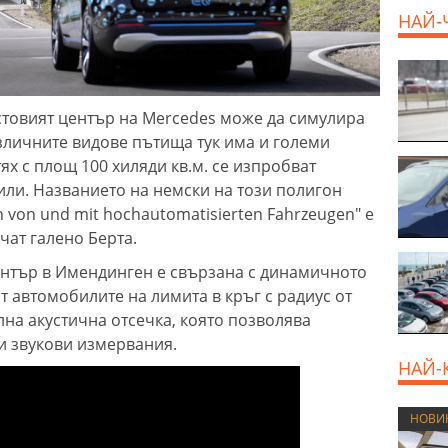
НАЙ-
стовият център на Mercedes може да симулира
зличните видове пътища тук има и големи
ях с площ 100 хиляди кв.м. се изпробват
ли. Названието на немски на този полигон
n von und mit hochautomatisierten Fahrzeugen" е
чат галено Берта.
център в Имендинген е свързана с динамичното
 автомобилите на лимита в кръг с радиус от
лна акустична отсечка, която позволява
 звукови измервания.
НАЙ-
НОВИ