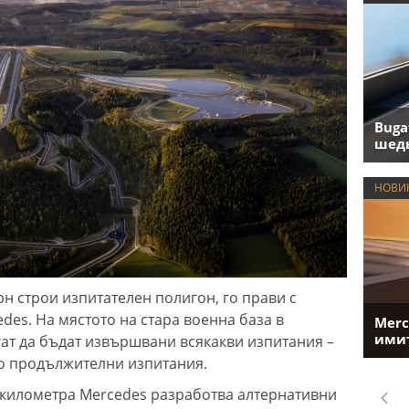
Buga
шедь
НОВИ
н строи изпитателен полигон, го прави с
edes. На мястото на стара военна база в
Merc
имит
ат да бъдат извършвани всякакви изпитания –
до продължителни изпитания.
 километра Mercedes разработва алтернативни