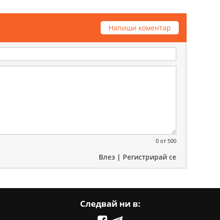
Напиши коментар
0
от 500
Влез
|
Регистрирай се
Следвай ни в: