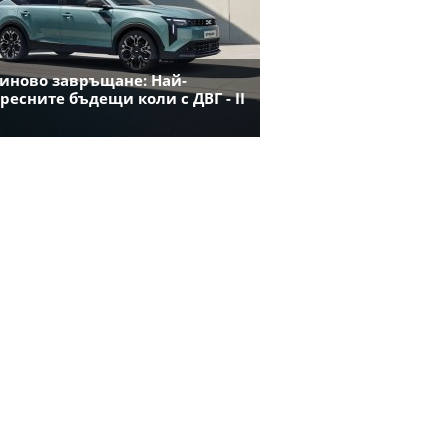
иново завръщане: Най-
ресните бъдещи коли с ДВГ - II