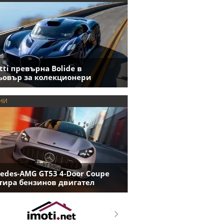
tti превърна Bolide в
овър за колекционери
НИ
edes-AMG GT53 4-Door Coupe
ира бензинов двигател