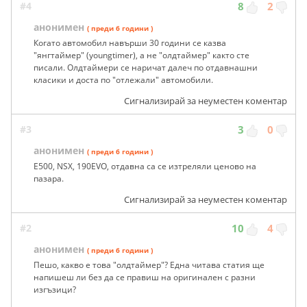
#4
8
2
анонимен
( преди 6 години )
Когато автомобил навърши 30 години се казва
"янгтаймер" (youngtimer), а не "олдтаймер" както сте
писали. Олдтаймери се наричат далеч по отдавнашни
класики и доста по "отлежали" автомобили.
Сигнализирай за неуместен коментар
#3
3
0
анонимен
( преди 6 години )
Е500, NSX, 190EVO, отдавна са се изтреляли ценово на
пазара.
Сигнализирай за неуместен коментар
#2
10
4
анонимен
( преди 6 години )
Пешо, какво е това "олдтаймер"? Една читава статия ще
напишеш ли без да се правиш на оригинален с разни
изгъзици?