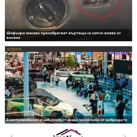
Шофьори масово пренебрегват въртящо се копче вляво от
волана
НОВИНИ
Електромобилите най-после станаха по-евтини от хибридите