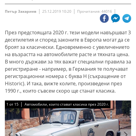
Петър Захариев
25.12.2019 10:20
Прочитания: 44016
През предстоящата 2020 г. тези модели навършват 3
десетилетия и според законите в Европа могат да се
броят за класически. Едновременно с увеличението
на възрастта на автомобилите расте и тяхната цена.
В много държави за тях важат специални правила за
регистриране - например, в Германия те получават
регистрационни номера с буква H (съкращение от
Historic). И така, вижте колите, произведени през
1990 г., които съвсем скоро ще станат класика.
1
1
1
1
1
1
1
1
1
1
1
1
1
1
1
от
от
от
от
от
от
от
от
от
от
от
от
от
от
от
15
15
15
15
15
15
15
15
15
15
15
15
15
15
15
Автомобили, които стават класика през 2020 г.
Автомобили, които стават класика през 2020 г.
Автомобили, които стават класика през 2020 г.
Автомобили, които стават класика през 2020 г.
Автомобили, които стават класика през 2020 г.
Автомобили, които стават класика през 2020 г.
Автомобили, които стават класика през 2020 г.
Автомобили, които стават класика през 2020 г.
Автомобили, които стават класика през 2020 г.
Автомобили, които стават класика през 2020 г.
Автомобили, които стават класика през 2020 г.
Автомобили, които стават класика през 2020 г.
Автомобили, които стават класика през 2020 г.
Автомобили, които стават класика през 2020 г.
Автомобили, които стават класика през 2020 г.