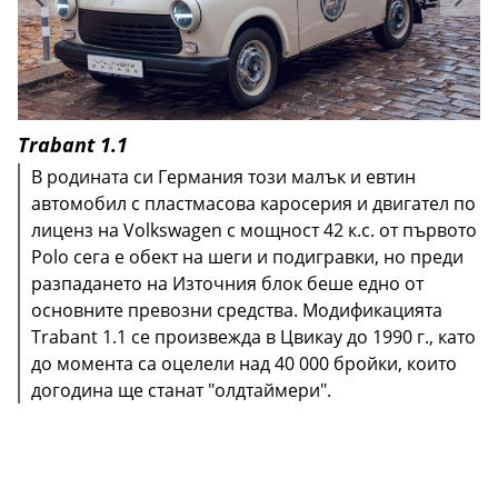
Trabant 1.1
В родината си Германия този малък и евтин
автомобил с пластмасова каросерия и двигател по
лиценз на Volkswagen с мощност 42 к.с. от първото
Polo сега е обект на шеги и подигравки, но преди
разпадането на Източния блок беше едно от
основните превозни средства. Модификацията
Trabant 1.1 се произвежда в Цвикау до 1990 г., като
до момента са оцелели над 40 000 бройки, които
догодина ще станат "олдтаймери".