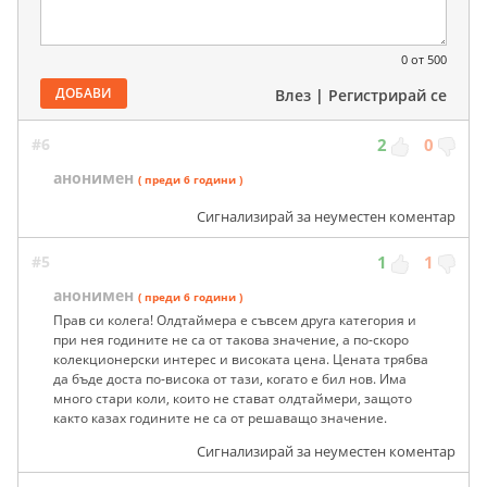
0
от 500
ДОБАВИ
Влез
|
Регистрирай се
#6
2
0
анонимен
( преди 6 години )
Сигнализирай за неуместен коментар
#5
1
1
анонимен
( преди 6 години )
Прав си колега! Олдтаймера е съвсем друга категория и
при нея годините не са от такова значение, а по-скоро
колекционерски интерес и високата цена. Цената трябва
да бъде доста по-висока от тази, когато е бил нов. Има
много стари коли, които не стават олдтаймери, защото
както казах годините не са от решаващо значение.
Сигнализирай за неуместен коментар