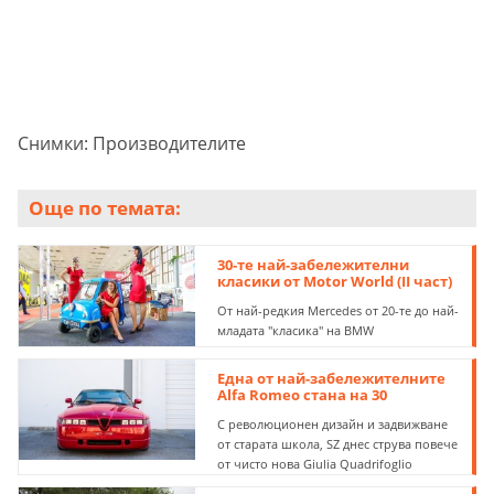
Снимки: Производителите
Още по темата:
30-те най-забележителни
класики от Motor World (II част)
От най-редкия Mercedes от 20-те до най-
младата "класика" на BMW
Една от най-забележителните
Alfa Romeo стана на 30
С революционен дизайн и задвижване
от старата школа, SZ днес струва повече
от чисто нова Giulia Quadrifoglio