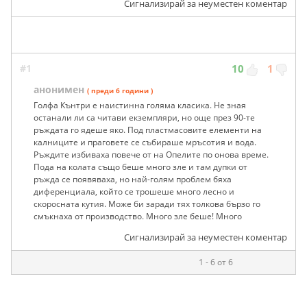
Сигнализирай за неуместен коментар
#1
10
1
анонимен
( преди 6 години )
Голфа Кънтри е наистинна голяма класика. Не зная
останали ли са читави екземпляри, но още през 90-те
ръждата го ядеше яко. Под пластмасовите елементи на
калниците и праговете се събираше мръсотия и вода.
Ръждите избиваха повече от на Опелите по онова време.
Пода на колата също беше много зле и там дупки от
ръжда се появяваха, но най-голям проблем бяха
диференциала, който се трошеше много лесно и
скоросната кутия. Може би заради тях толкова бързо го
смъкнаха от производство. Много зле беше! Много
Сигнализирай за неуместен коментар
1 - 6 от 6