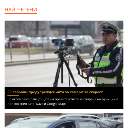
продава, Тристаен апартамент, 86 m2
НАЙ-ЧЕТЕНИ
Варна, Владиславово, 139000 EUR
ЕС забрани предупрежденията за камери за скорост
Брюксел развързва ръцете на правителствата за спиране на функции в
приложения като Waze и Google Maps