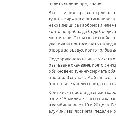
цялото силово предаване.
Въпреки филтъра за твърди части
тунинг-фирмата е оптимизирала 
накрайници са карбонови или че
който не трябва да бъде боядис
монтиране. Отзод нов е спойлер
увеличава притискането на задни
отвора за въздух, които трябва 
Подобряването на динамиката е
разгъване окачване, което сниж
обикновено тунинг-фирмата обяс
пистата. В случая с AC Schnitzer
богат състезателен опит, а на сн
Който иска просто да снижи кар
вземе 15-милиметрово снижаване
в комбинации от 19 и 20 цола. 
алуминиеви лостчета, педали и 