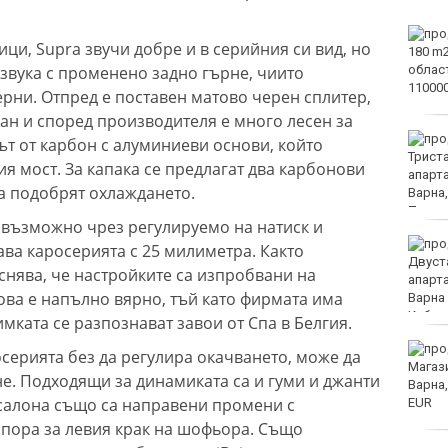
Тъжна вест! Почина
ци, Supra звучи добре и в серийния си вид, но
голямо име в
звука с променено задно гърне, чиито
медицината
рни. Отпред е поставен матово черен сплитер,
ван и според производителя е много лесен за
Златото стигна до 4295
ът от карбон с алуминиеви основи, който
долара за унция
я мост. За капака се предлагат два карбонови
да подобрят охлаждането.
 възможно чрез регулируемо на натиск и
Във Варна наградиха
ава каросерията с 25 милиметра. Както
победителите в
нява, че настройките са изпробвани на
Спартакиадата на ВМС
 това е напълно вярно, тъй като фирмата има
имката се разпознават завои от Спа в Белгия.
Нови правила пратиха
осерията без да регулира окачването, може да
рекорд на Карлос
. Подходящи за динамиката са и гуми и джанти
Насар в историята
В салона също са направени промени с
опора за левия крак на шофьора. Също