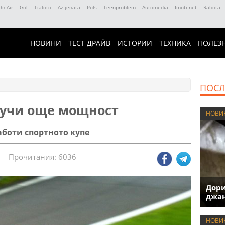
On Air
Gol
Tialoto
Az-jenata
Puls
Teenproblem
Automedia
Imoti.net
Rabota
НОВИНИ
ТЕСТ ДРАЙВ
ИСТОРИИ
ТЕХНИКА
ПОЛЕЗ
ПОСЛ
олучи още мощност
НОВИ
боти спортното купе
Прочитания: 6036
Дори
джан
НОВИ