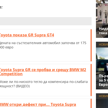
а:
Нид
тока
Toyota показа GR Supra GT4
Цената на състезателния автомобил започва от 175
НОВИ
000 евро
Toyota Supra GR се пробва и срещу BMW M2
Competition
Първ
за 5
Може ли по-ниското тегло да компенсира по-слабата
Евро
мощност? (ВИДЕО)
НОВИ
BMW откри дефект при... Toyota Supra