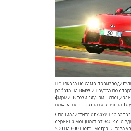
Понякога не само производители
работа на BMW и Toyota по спорт
фирми. В този случай – специали
показа по-спортна версия на Toy
Специалистите от Аахен са запоз
серийна мощност от 340 к.с. е в
500 на 600 нютонметра. С това у