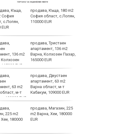
продава, Къща, 180 m2
Край
София област, с.Лопян,
Левс
110000 EUR
кара
за Б
продава, Тристаен
Кошм
апартамент, 136 m2
потв
Варна, Колхозен Пазар,
врем
165000 EUR
Бура
продава, Двустаен
Капи
апартамент, 63 m2
воле
Варна област, м-т
наци
Кабакум, 109000 EUR
със 
СНИМКИ
продава, Магазин, 225
ЦСКА
m2 Варна, Хеи, 180000
Тел 
EUR
от е