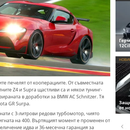
Герм
12Cil
НОВИ
те печелят от кооперациите. От съвместната
ните Z4 и Supra щастливи са и някои тунинг-
зираната в доработки за BMW AC Schnitzer. Тя
Защо
ota GR Surpa.
от н
нати с 3-литрови редови турбомотор, чиято
дигната на 400. Въртящият момент е променен от
величение идва и 36-месечна гаранция за