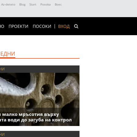
Az-deteto
Blog
Start
Posoka
Boec
НО
ПРОЕКТИ
ПОСОКИ
ВХОД
ЕДНИ
НИ
 малко мръсотия върху
та води до загуба на контрол
НИ