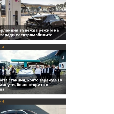
ерландия въвежда режим на
 заради електромобилите
НИ
ата станция, която зарежда EV
 минути, беше открита в
па
НИ