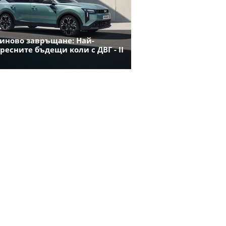
иново завръщане: Най-
ресните бъдещи коли с ДВГ - II