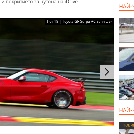
и покритието за бутона на iDrive.
НАЙ-
1 от 18 | Toyota GR Surpa AC Schnitzer
НАЙ-
НОВИ