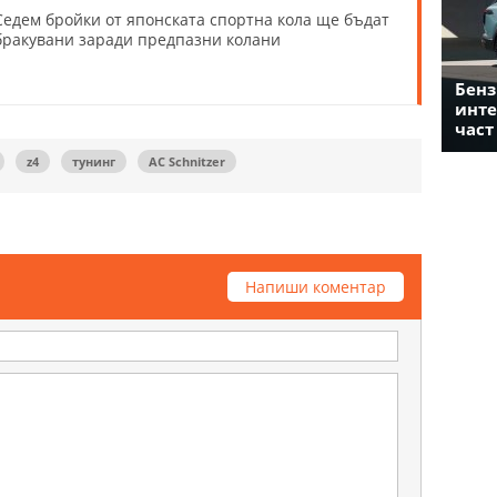
Седем бройки от японската спортна кола ще бъдат
бракувани заради предпазни колани
Бенз
инте
част
z4
тунинг
AC Schnitzer
Напиши коментар