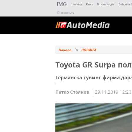
Investor
Dnes
Bloombergtv
Bulgaria 
Chernomore
Начало
НОВИНИ
Toyota GR Surpa п
Германска тунинг-фирма дора
Петко Стоянов
29.11.2019 12:20