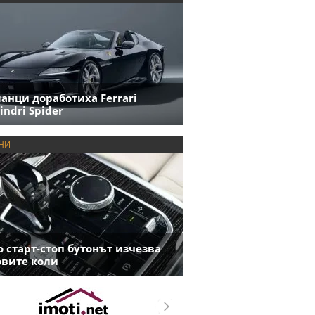
анци доработиха Ferrari
indri Spider
НИ
 старт-стоп бутонът изчезва
овите коли