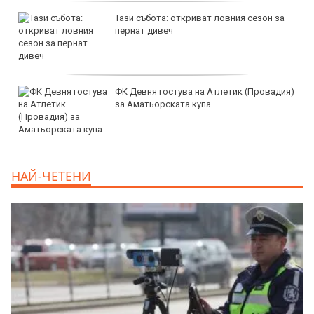
дава под наем, Тристаен апартамент, 125
m2 София, Борово, 950 EUR
продава, Сграда, 1100 m2 София, Център,
2300000 EUR
дава под наем, Двустаен апартамент, 55
НАЙ-ЧЕТЕНИ
m2 София, Младост 4, 650 EUR