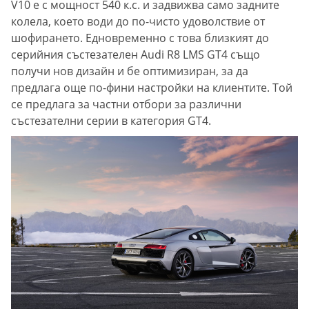
V10 е с мощност 540 к.с. и задвижва само задните
колела, което води до по-чисто удоволствие от
шофирането. Едновременно с това близкият до
серийния състезателен Audi R8 LMS GT4 също
получи нов дизайн и бе оптимизиран, за да
предлага още по-фини настройки на клиентите. Той
се предлага за частни отбори за различни
състезателни серии в категория GT4.