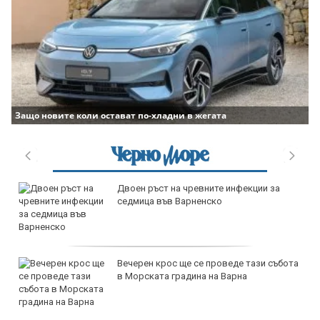
Защо новите коли остават по-хладни в жегата
дава под наем, Двустаен апартамент, 65
m2 София, Младост 4, 550 EUR
продава, Къща, 100 m2 София област,
с.Горна Малина, 79000 EUR