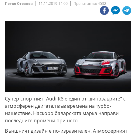
Петко Стоянов
11.11.2019 14:00
Прочитания: 4532
Супер спортният Audi R8 е един от „динозаврите“ с
атмосферен двигател във времена на турбо-
нашествие. Наскоро баварската марка направи
последните промени при него.
Външният дизайн е по-изразителен. Атмосферният