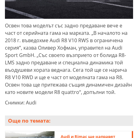
Освен това моделът със задно предаване вече е
част от серийната гама на марката. „В началото на
2018 г. въведохме Audi R8 V10 RWS в ограничена
серия“, казва Оливер Хофман, управител на Audi
Sport GmbH. „Със своето възприето от болида R8-
LMS задно предаване и специална динамика той
въодушеви хората веднага. Сега той ще се нарича
R8 V10 RWD и ще е част от моделната гама на R8.
Освен това ще притежава същия динамичен дизайн
като новите модели R8 quattro“, допълни той.
Снимки: Audi
Още по темата:
Audi и Rimac ще направят