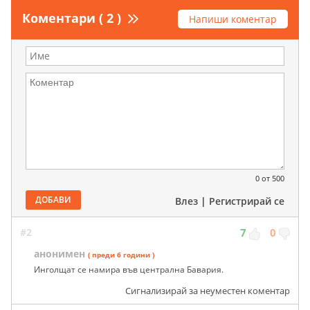
Коментари ( 2 )
Напиши коментар
0
от 500
ДОБАВИ
Влез
|
Регистрирай се
#2
7
0
анонимен
( преди 6 години )
Инголщат се намира във централна Бавария.
Сигнализирай за неуместен коментар