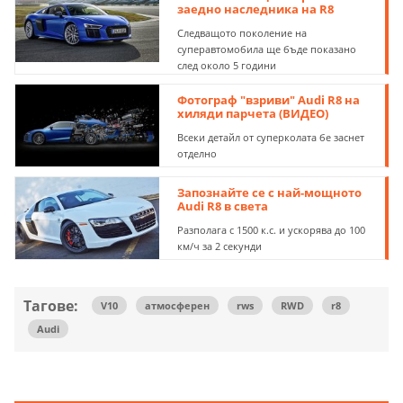
заедно наследника на R8
Следващото поколение на
суперавтомобила ще бъде показано
след около 5 години
Фотограф "взриви" Audi R8 на
хиляди парчета (ВИДЕО)
Всеки детайл от суперколата бе заснет
отделно
Запознайте се с най-мощното
Audi R8 в света
Разполага с 1500 к.с. и ускорява до 100
км/ч за 2 секунди
Тагове:
V10
атмосферен
rws
RWD
r8
Audi