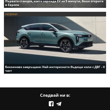
Първата станция, която зарежда EV за 5 минути, беше открита
в Европа
НОВИНИ
Бензиново завръщане: Най-интересните бъдещи коли с ДВГ - II
част
Следвай ни в: