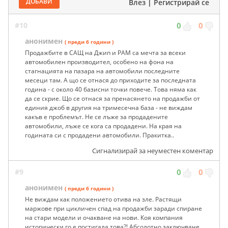
ДОБАВИ
Влез
|
Регистрирай се
#10
0
0
анонимен
( преди 6 години )
Продажбите в САЩ на Джип и РАМ са мечта за всеки
автомобилен производител, особено на фона на
стагнацията на пазара на автомобили последните
месеци там. А що се отнася до приходите за последната
година - с около 40 базисни точки повече. Това няма как
да се скрие. Що се отнася за пренасянето на продажби от
единия джоб в другия на тримесечна база - не виждам
какъв е проблемът. Не се лъже за продадените
автомобили, лъже се кога са продадени. На края на
годината си с продадени автомобили. Пракитка..
Сигнализирай за неуместен коментар
#9
0
0
анонимен
( преди 6 години )
Не виждам как положението отива на зле. Растящи
маржове при цикличен спад на продажби заради спиране
на стари модели и очакване на нови. Коя компания
исторически го е постигала това?! Абсолотно заключване