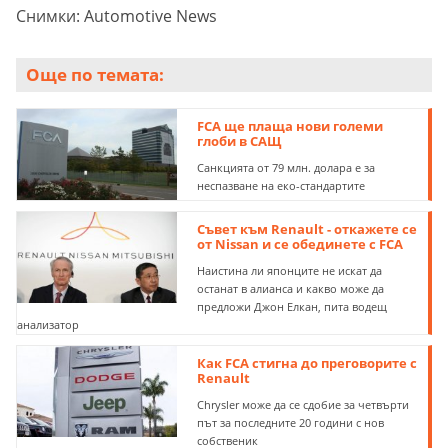
Снимки: Automotive News
Още по темата:
FCA ще плаща нови големи
глоби в САЩ
Санкцията от 79 млн. долара е за
неспазване на еко-стандартите
Съвет към Renault - откажете се
от Nissan и се обединете с FCA
Наистина ли японците не искат да
останат в алианса и какво може да
предложи Джон Елкан, пита водещ
анализатор
Как FCA стигна до преговорите с
Renault
Chrysler може да се сдобие за четвърти
път за последните 20 години с нов
собственик