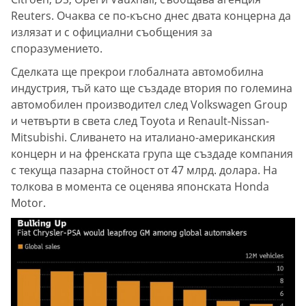
Reuters. Очаква се по-късно днес двата концерна да
излязат и с официални съобщения за
споразумението.
Сделката ще прекрои глобалната автомобилна
индустрия, тъй като ще създаде втория по големина
автомобилен производител след Volkswagen Group
и четвърти в света след Toyota и Renault-Nissan-
Mitsubishi. Сливането на италиано-американския
концерн и на френската група ще създаде компания
с текуща пазарна стойност от 47 млрд. долара. На
толкова в момента се оценява японската Honda
Motor.