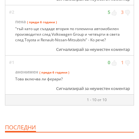
#2
5
3
пена
( преди 6 години )
"тъй като ще създаде втория по големина автомобилен
производител след Volkswagen Group и четвърти в света
след Toyota и Renault-Nissan-Mitsubishi" - Ко рече?
Сигнализирай за неуместен коментар
#1
0
1
анонимен
( преди 6 години )
Това включва ли ферари?
Сигнализирай за неуместен коментар
1 - 10 от 10
ПОСЛЕДНИ