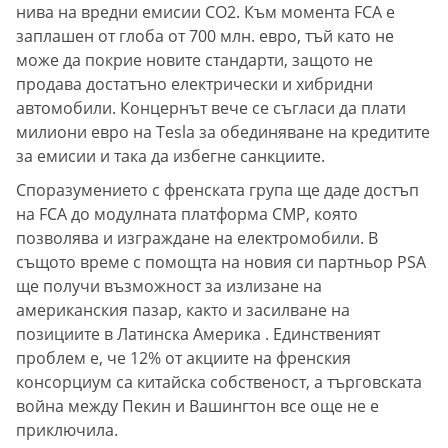
нива на вредни емисии CO2. Към момента FCA е
заплашен от глоба от 700 млн. евро, тъй като не
може да покрие новите стандарти, защото не
продава достатъно електрически и хибридни
автомобили. Концернът вече се съгласи да плати
милиони евро на Tesla за обединяване на кредитите
за емисии и така да избегне санкциите.
Споразумението с френската група ще даде достъп
на FCA до модулната платформа CMP, която
позволява и изграждане на електромобили. В
същото време с помощта на новия си партньор PSA
ще получи възможност за излизане на
американския пазар, както и засилване на
позициите в Латинска Америка . Единственият
проблем е, че 12% от акциите на френския
консорциум са китайска собственост, а търговската
война между Пекин и Вашингтон все още не е
приключила.