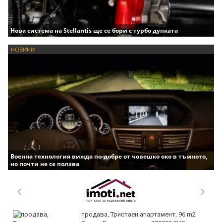
Нова система на Stellantis ще се бори с турбо дупката
НОВИНИ
Военна технология вижда по-добре от човешко око в тъмното,
но почти не се ползва
продава, Тристаен апартамент, 96 m2