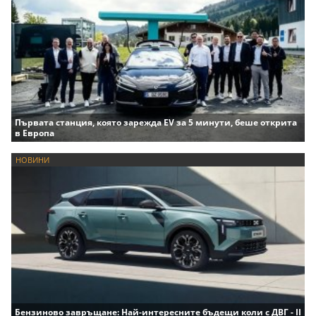
Първата станция, която зарежда EV за 5 минути, беше открита
в Европа
НОВИНИ
Бензиново завръщане: Най-интересните бъдещи коли с ДВГ - II