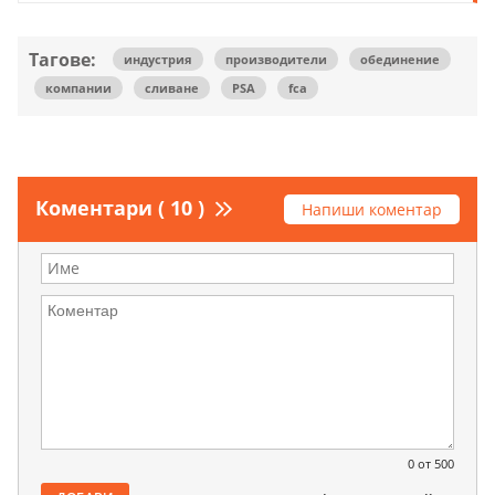
Тагове:
индустрия
производители
обединение
компании
сливане
PSA
fca
Коментари ( 10 )
Напиши коментар
0
от 500