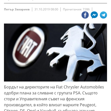
Петър Захариев
31.10.2019 08:00
Прочитания: 7286
Бордът на директорите на Fiat Chrysler Automobiles
одобри плана за сливане с групата PSA. Същото
стори и Управителния съвет на френския
производител, в който влизат марките Peugeot,
Citroen, DS, Opel и Vauxhall, съобщава агенция