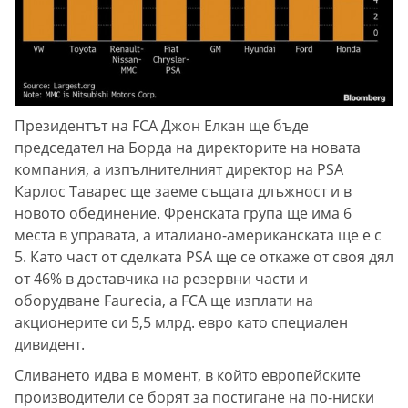
Президентът на FCA Джон Елкан ще бъде
председател на Борда на директорите на новата
компания, а изпълнителният директор на PSA
Карлос Таварес ще заеме същата длъжност и в
новото обединение. Френската група ще има 6
места в управата, а италиано-американската ще е с
5. Като част от сделката PSA ще се откаже от своя дял
от 46% в доставчика на резервни части и
оборудване Faurecia, а FCA ще изплати на
акционерите си 5,5 млрд. евро като специален
дивидент.
Сливането идва в момент, в който европейските
производители се борят за постигане на по-ниски