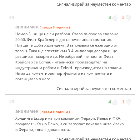
Сигнализирай за неуместен коментар
#4
8
2
анонимен
( преди 6 години )
Номер 3, нищо не си разбрал. Става въпрос за сливане
50:50. Фиат-Крайслер е доста печеливша компания.
Плащат и добър дивидент. Възползвам се ежегодно от
това ;). Така ще спестят към 3-4 милиарда долара и ще
разширят пазарите си. Не забравяй, че част от Фиат
Крайслер са Comau - италински производител на
индустриални роботи и Teksid - производител на сплави.
Няма да коментирам портфолиото на компанията и
потенциала в него.
Сигнализирай за неуместен коментар
#3
4
1
анонимен
( преди 6 години )
Холдинга Ексор има три компании Ферари, Ивеко и ФКА,
продават ФКА на Пежо, и си запазват печелившите Ивеко
и Ферари, това е далаверата.
Сигнализирай за неуместен коментар