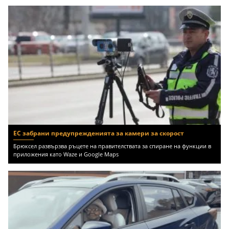
ЕС забрани предупрежденията за камери за скорост
Брюксел развързва ръцете на правителствата за спиране на функции в
приложения като Waze и Google Maps