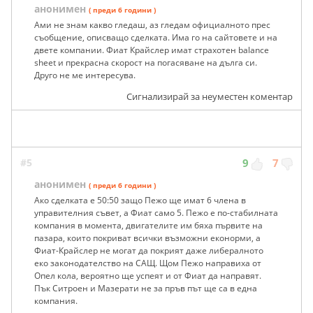
анонимен
( преди 6 години )
Ами не знам какво гледаш, аз гледам официалното прес
съобщение, описващо сделката. Има го на сайтовете и на
двете компании. Фиат Крайслер имат страхотен balance
sheet и прекрасна скорост на погасяване на дълга си.
Друго не ме интересува.
Сигнализирай за неуместен коментар
#5
9
7
анонимен
( преди 6 години )
Ако сделката е 50:50 защо Пежо ще имат 6 члена в
управителния съвет, а Фиат само 5. Пежо е по-стабилната
компания в момента, двигателите им бяха първите на
пазара, които покриват всички възможни еконорми, а
Фиат-Крайслер не могат да покрият даже либералното
еко законодателство на САЩ. Щом Пежо направиха от
Опел кола, вероятно ще успеят и от Фиат да направят.
Пък Ситроен и Мазерати не за пръв път ще са в една
компания.