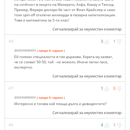
на сотйност в лицето на Мазерати, Алфа, Комау и Тексид.
Пример, Ферари доскоро бе част от Фиат-Крайслер и само
този spin-off отключи милиарди в пазарна капитализация.
Това е математика за 5-ти клас!
Сигнализирай за неуместен коментар
#8
3
1
анонимен
( преди 6 години )
Ей големи специалисти в тая държава. Хората му казват,
че се сливат 50-50, той - не можело. Иначе патки пасе,
експертно.
Сигнализирай за неуместен коментар
#7
1
0
анонимен
( преди 6 години )
Интересно е тогава кой плаща дълга и дивидентите?
Сигнализирай за неуместен коментар
#6
4
1