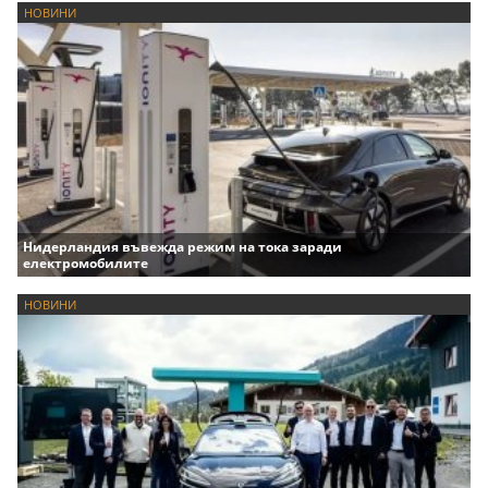
НОВИНИ
Нидерландия въвежда режим на тока заради
електромобилите
НОВИНИ