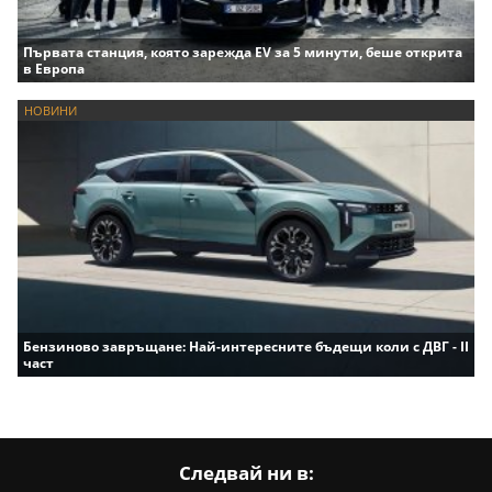
Първата станция, която зарежда EV за 5 минути, беше открита
в Европа
НОВИНИ
Бензиново завръщане: Най-интересните бъдещи коли с ДВГ - II
част
Следвай ни в: