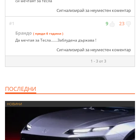
си мечтаят за тесла
Сигнализирай за неуместен коментар
#1
9
23
Брандо
( преди 6 години )
Да мечтая за Тесла.......Заблудена държава !
Сигнализирай за неуместен коментар
1 - 3 от 3
ПОСЛЕДНИ
НОВИНИ