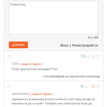
0
от 500
ДОБАВИ
Влез
|
Регистрирай се
#3
13
2
USA
( преди 6 години )
Tesla чупи всички рекорди!!! Топ
Сигнализирай за неуместен коментар
#2
9
15
анонимен
( преди 6 години )
нормално е в държава в която клиенти спят пред входа на
магазин за да си купят т3лефон или електронна игра да