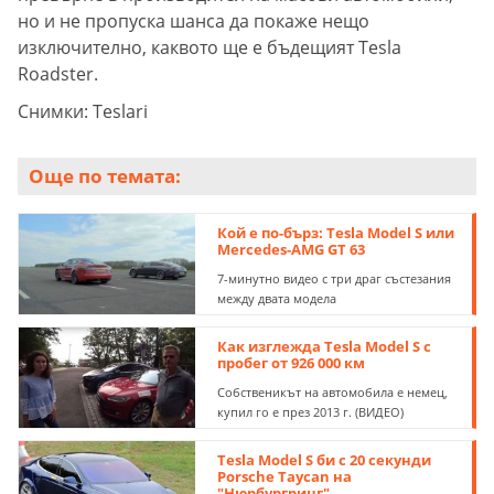
но и не пропуска шанса да покаже нещо
изключително, каквото ще е бъдещият Tesla
Roadster.
Снимки: Teslari
Още по темата:
Кой е по-бърз: Tesla Model S или
Mercedes-AMG GT 63
7-минутно видео с три драг състезания
между двата модела
Как изглежда Tesla Model S с
пробег от 926 000 км
Собственикът на автомобила е немец,
купил го е през 2013 г. (ВИДЕО)
Tesla Model S би с 20 секунди
Porsche Taycan на
"Нюрбургринг"