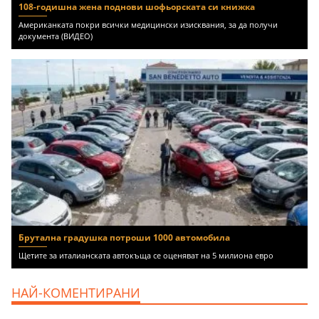
108-годишна жена поднови шофьорската си книжка
Американката покри всички медицински изисквания, за да получи
документа (ВИДЕО)
Брутална градушка потроши 1000 автомобила
Щетите за италианската автокъща се оценяват на 5 милиона евро
НАЙ-КОМЕНТИРАНИ