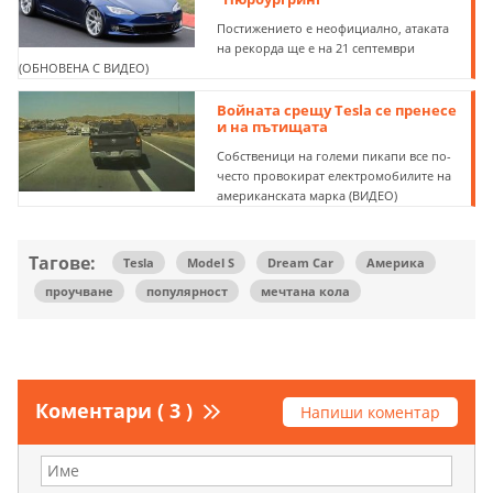
Постижението е неофициално, атаката
на рекорда ще е на 21 септември
(ОБНОВЕНА С ВИДЕО)
Войната срещу Tesla се пренесе
и на пътищата
Собственици на големи пикапи все по-
често провокират електромобилите на
американската марка (ВИДЕО)
Тагове:
Tesla
Model S
Dream Car
Америка
проучване
популярност
мечтана кола
Коментари ( 3 )
Напиши коментар