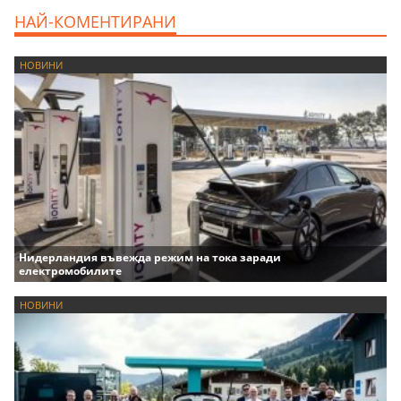
НАЙ-КОМЕНТИРАНИ
НОВИНИ
Нидерландия въвежда режим на тока заради
електромобилите
НОВИНИ