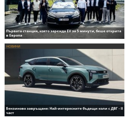
Първата станция, която зарежда EV за 5 минути, беше открита
в Европа
НОВИНИ
Бензиново завръщане: Най-интересните бъдещи коли с ДВГ - II
част