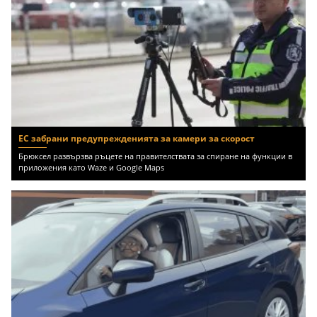
ЕС забрани предупрежденията за камери за скорост
Брюксел развързва ръцете на правителствата за спиране на функции в
приложения като Waze и Google Maps