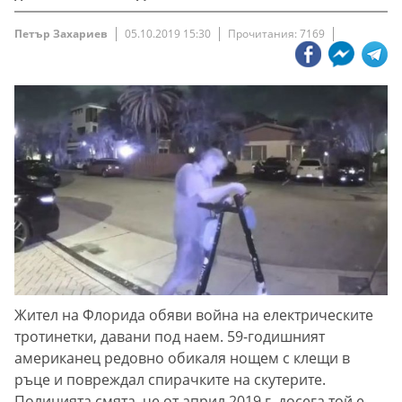
Петър Захариев
05.10.2019 15:30
Прочитания: 7169
Жител на Флорида обяви война на електрическите
тротинетки, давани под наем. 59-годишният
американец редовно обикаля нощем с клещи в
ръце и повреждал спирачките на скутерите.
Полицията смята, че от април 2019 г. досега той е