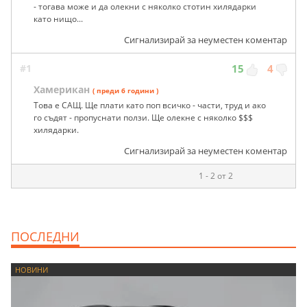
- тогава може и да олекни с няколко стотин хилядарки
като нищо...
Сигнализирай за неуместен коментар
#1
15
4
Хамерикан
( преди 6 години )
Това е САЩ. Ще плати като поп всичко - части, труд и ако
го съдят - пропуснати ползи. Ще олекне с няколко $$$
хилядарки.
Сигнализирай за неуместен коментар
1 - 2 от 2
ПОСЛЕДНИ
НОВИНИ