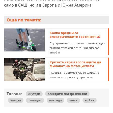
само в САЩ, но и в Европа и Южна Америка.
Още по темата:
Колко вредни са
електрическите тротинетки?
Скутерите на ток отделят повече вредни
емисии от пълен с пътници дизелов
автобус
Кризата кара европейците да
минават на мотоциклети
Пазарът на автомобила се свива, но
този на мотори и скутери расте
Тагове:
скутери
електрически тротинетки
вандал
полиция
повреди
щети
война