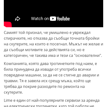
Самият той признал, че умишлено е увреждал
спирачките, но отказва да съобщи точната бройки
на скутерите, на които е посегнал. Мъжът не желае и
да съобщи мотивите за действията си, но е
категоричен, че такива има и тези са "основателни".
Компанията, която дава тротинетките под наем, е
била принудена да извади от употреба всички
повредени машини, за да не се стигне до аварии и
травми. Тя е завела иск срещу мъжа, който ще
трябва да покрие разходите по ремонта на
скутерите.
Lime е един от най-популярните сервизи за аренда
на електрически тротинетки, като той работи не