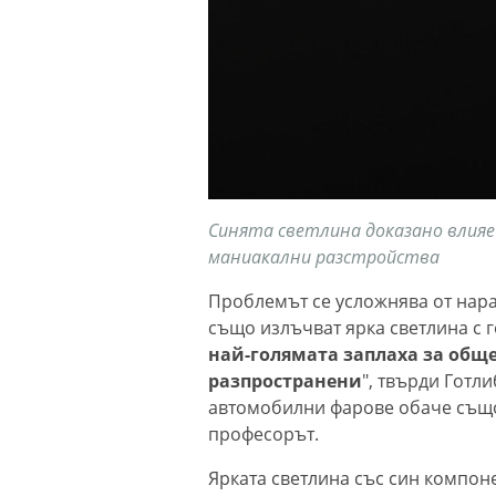
Синята светлина доказано влияе
маниакални разстройства
Проблемът се усложнява от нара
също излъчват ярка светлина с г
най-голямата заплаха за обще
разпространени
", твърди Готл
автомобилни фарове обаче също
професорът.
Ярката светлина със син компон