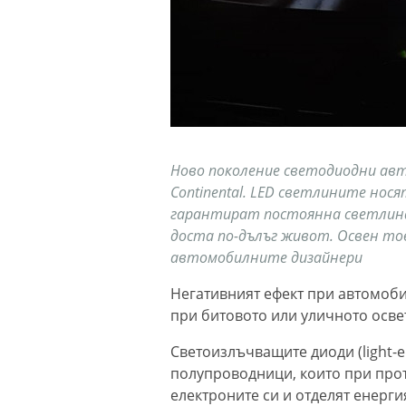
Ново поколение светодиодни ав
Continental. LED светлините нося
гарантират постоянна светлина
доста по-дълъг живот. Освен то
автомобилните дизайнери
Негативният ефект при автомоби
при битовото или уличното освет
Светоизлъчващите диоди (light-em
полупроводници, които при про
електроните си и отделят енерги