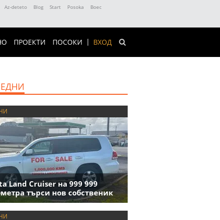
Az-deteto
Blog
Start
Posoka
Boec
НО
ПРОЕКТИ
ПОСОКИ
ВХОД
ЕДНИ
НИ
ta Land Cruiser на 999 999
метра търси нов собственик
НИ