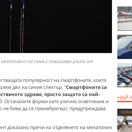
 негативно на съня и повишава риска от
стващата популярност на смартфоните, които
олям дял на синия спектър. "
Смартфоните са
ственото здраве, просто защото са най-
НАЙ-
иб. Останалите форми като улично осветление и
 не бива да се пренебрегват, предупреждава
НОВИ
ент доказано пречи на отделянето на мелатонин