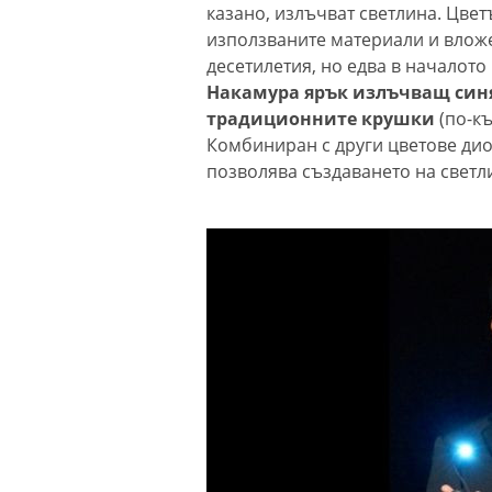
казано, излъчват светлина. Цвет
използваните материали и вложе
десетилетия, но едва в началото 
Накамура ярък излъчващ синя
традиционните крушки
(по-къ
Комбиниран с други цветове дио
позволява създаването на светл