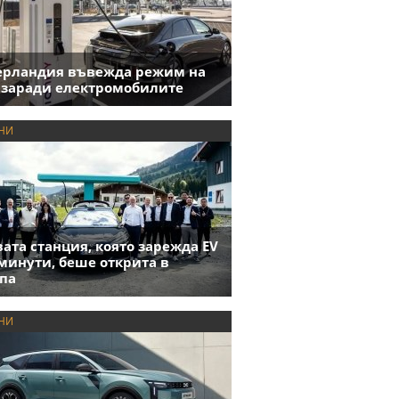
ерландия въвежда режим на
 заради електромобилите
НИ
ата станция, която зарежда EV
 минути, беше открита в
па
НИ