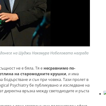
 донесе на Шуджи Накамура Нобеловата награда
същност не е бяла. Тя е
несравнимо по-
светлина на старомодните крушки
, и има
а бодърстване и сън при човека. Тази пролет в
ogical Psychiatry бе публикувано и изследване на
ат директна връзка между светодиодите и ръста