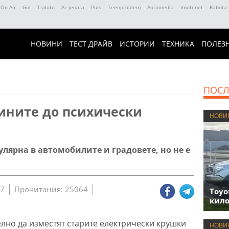
 On Air
Gol
Tialoto
Az-jenata
Puls
Teenproblem
Automedia
Imoti.net
Rabota
НОВИНИ
ТЕСТ ДРАЙВ
ИСТОРИИ
ТЕХНИКА
ПОЛЕЗ
ПОСЛ
лините до психически
НОВИ
улярна в автомобилите и градовете, но не е
57
Прочитания: 25064
Toyo
кило
елно да изместят старите електрически крушки
НОВИ