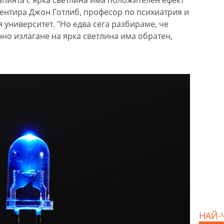
апията с ярка светлина има положителен ефект
ментира Джон Готлиб, професор по психиатрия и
 университет. "Но едва сега разбираме, че
но излагане на ярка светлина има обратен,
НАЙ-