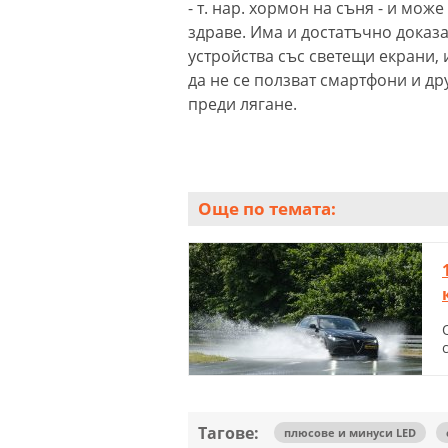
- т. нар. хормон на съня - и мож
здраве. Има и достатъчно доказа
устройства със светещи екрани, 
да не се ползват смартфони и др
преди лягане.
Още по темата:
Тагове:
плюсове и минуси LED