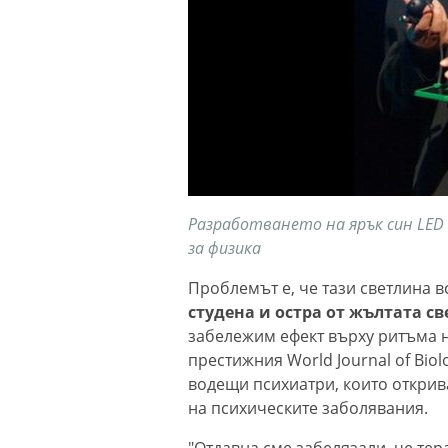
Разработването на ярък син LED
за физика
Проблемът е, че тази светлина в
студена и остра от жълтата 
забележим ефект върху ритъма н
престижния World Journal of Biol
водещи психиатри, които открив
на психическите заболявания.