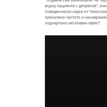
"Отдавна сме забелязали, че тер
върху пациенти с депресия", ко
поведенчески науки от Чикагския
прекалено честото и ненавремен
подчертано негативен ефект".