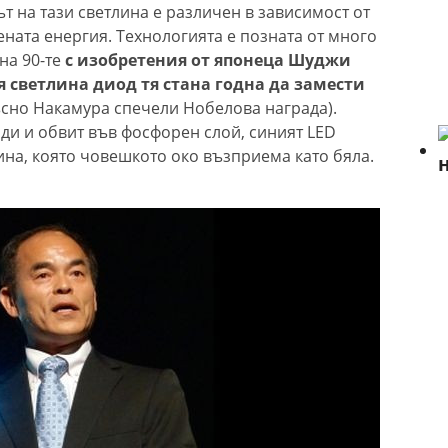
ът на тази светлина е различен в зависимост от
ната енергия. Технологията е позната от много
на 90-те
с изобретения от японеца Шуджи
 светлина диод тя стана годна да замести
сно Накамура спечели Нобелова награда).
ди и обвит във фосфорен слой, синият LED
ина, която човешкото око възприема като бяла.