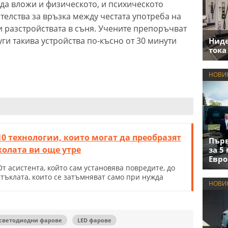
е да вложи и физическото, и психическото
телства за връзка между честата употреба на
и разстройствата в съня. Учените препоръчват
уги такива устройства по-късно от 30 минути
Нид
тока
НОВИ
10 технологии, които могат да преобразят
Първ
колата ви още утре
за 5
Евро
От асистента, който сам установява повредите, до
стъклата, които се затъмняват само при нужда
НОВИ
светодиодни фарове
LED фарове