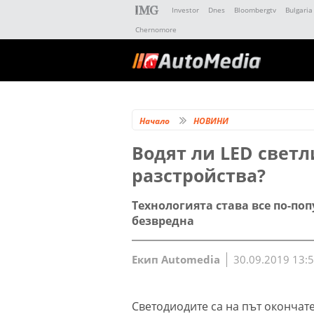
Investor
Dnes
Bloombergtv
Bulgaria
Chernomore
Начало
НОВИНИ
Водят ли LED свет
разстройства?
Технологията става все по-поп
безвредна
Екип Automedia
30.09.2019 13:
Светодиодите са на път окончат