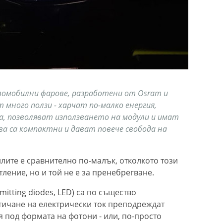
томобилни фарове, разработени от Osram и
т много ползи - харчат по-малко енергия,
, позволяват използването на модули и имат
ва са компактни и дават повече свобода на
лите е сравнително по-малък, отколкото този
ление, но и той не е за пренебрегване.
itting diodes, LED) са по същество
тичане на електрически ток преподреждат
я под формата на фотони - или, по-просто