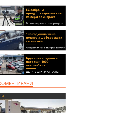
ЕС забрани
предупрежденията за
камери за скорост
Брюксел развързва ръцете
на правителствата за
спиране на функции в
108-годишна жена
приложения като Waze и
поднови шофьорската
Google Maps
си книжка
Американката покри всички
медицински изисквания, за
да получи документа
Брутална градушка
(ВИДЕО)
потроши 1000
автомобила
Щетите за италианската
автокъща се оценяват на 5
милиона евро
КОМЕНТИРАНИ
НИ