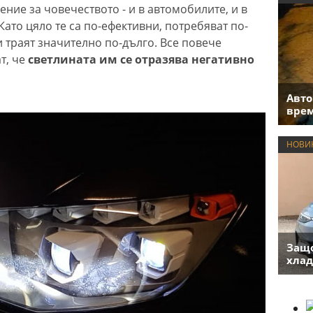
ение за човечеството - и в автомобилите, и в
Като цяло те са по-ефективни, потребяват по-
и траят значително по-дълго. Все повече
т, че
светлината им се отразява негативно
Авто
врем
НОВИ
Защо
хлад