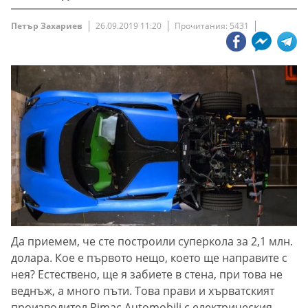
Петър Захариев
26.09.2019 11:20
Прочитания: 5431
Да приемем, че сте построили суперкола за 2,1 млн.
долара. Кое е първото нещо, което ще направите с
нея? Естествено, ще я забиете в стена, при това не
веднъж, а много пъти. Това прави и хърватският
производител Rimac Automobili с електрическия