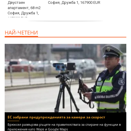
София, Дружба 1, 167900 EUR
дава под наем, Двустаен апартамент, 70
НАЙ-ЧЕТЕНИ
m2 София, Манастирски Ливади, 800 EUR
ЕС забрани предупрежденията за камери за скорост
Брюксел развързва ръцете на правителствата за спиране на функции в
приложения като Waze и Google Maps