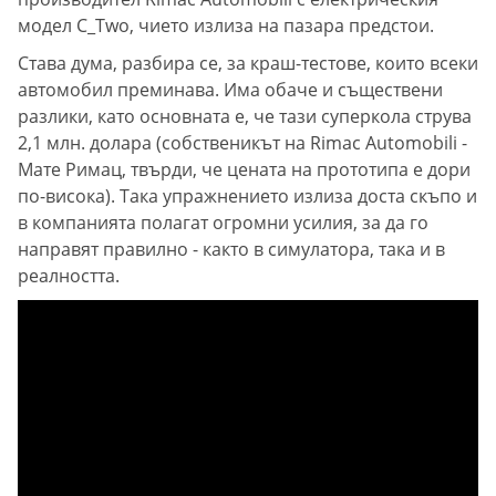
модел C_Two, чието излиза на пазара предстои.
Става дума, разбира се, за краш-тестове, които всеки
автомобил преминава. Има обаче и съществени
разлики, като основната е, че тази суперкола струва
2,1 млн. долара (собственикът на Rimac Automobili -
Мате Римац, твърди, че цената на прототипа е дори
по-висока). Така упражнението излиза доста скъпо и
в компанията полагат огромни усилия, за да го
направят правилно - както в симулатора, така и в
реалността.