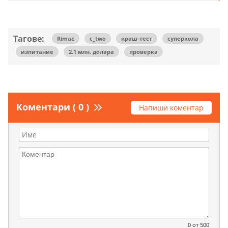
Тагове:
Rimac
c_two
краш-тест
суперкола
изпитание
2.1 млн. долара
проверка
Коментари ( 0 )
Напиши коментар
0
от 500