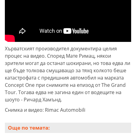
Хърватският производител документира целия
процес на видео. Според Мате Римац, някои
зрители могат да останат шокирани, но това едва ли
ще бъде толкова смущаващо за тяхq колкото беше
катастрофата с предишния автомобил на марката
Concept One при снимките на епизод от The Grand
Tour. Тогава едва не загина един от водещите на
шоуто - Ричард Хамънд.
Снимка и видео: Rimac Automobili
Още по темата: