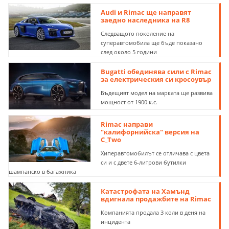
Audi и Rimac ще направят
заедно наследника на R8
Следващото поколение на
суперавтомобила ще бъде показано
след около 5 години
Bugatti обединява сили с Rimac
за електрическия си кросоувър
Бъдещият модел на марката ще развива
мощност от 1900 к.с.
Rimac направи
"калифорнийска" версия на
C_Two
Хиперавтомобилът се отличава с цвета
си и с двете 6-литрови бутилки
шампанско в багажника
Катастрофата на Хамънд
вдигнала продажбите на Rimac
Компанията продала 3 коли в деня на
инцидента