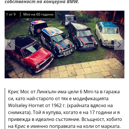
собственост на концерна BMW.
1
1
1
1
1
1
1
1
1
от
от
от
от
от
от
от
от
от
9
9
9
9
9
9
9
9
9
Mini на 60 години
Mini на 60 години
Mini на 60 години
Mini на 60 години
Mini на 60 години
Mini на 60 години
Mini на 60 години
Mini на 60 години
Mini на 60 години
Крис Мос от Линкълн има цели 6 Mini-та в гаража
си, като най-старото от тях е модификацията
Wolseley Hornet от 1962 г. (крайната вдясно на
снимката). Той я купува, когато е на 17 години и я
привежда в идеално състояние. Всъщност, хобито
на Крис е именно поправката на коли от марката.