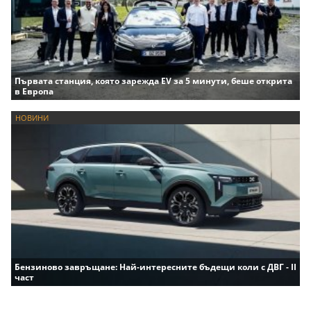
Първата станция, която зарежда EV за 5 минути, беше открита
в Европа
НОВИНИ
Бензиново завръщане: Най-интересните бъдещи коли с ДВГ - II
част