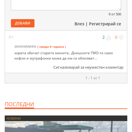
0
от 500
ДОБАВИ
Влез
|
Регистрирай се
#1
2
0
анонимен
( преди 6 години )
хората обичат старите минита.. Днешните ГМО-та само
кифли и мутрафонки може да им се облизват...
Сигнализирай за неуместен коментар
1 - 1 от 1
ПОСЛЕДНИ
НОВИНИ