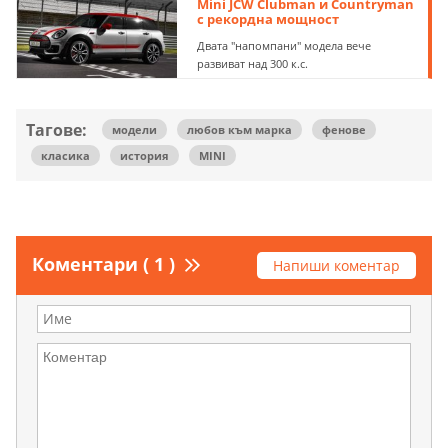
Mini JCW Clubman и Countryman
с рекордна мощност
Двата "напомпани" модела вече
развиват над 300 к.с.
Тагове:
модели
любов към марка
фенове
класика
история
MINI
Коментари ( 1 )
Напиши коментар