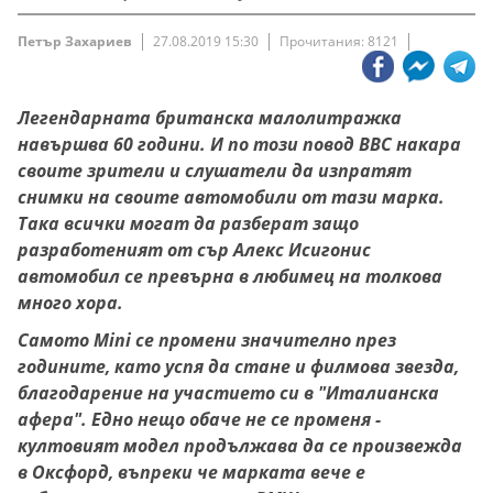
Петър Захариев
27.08.2019 15:30
Прочитания: 8121
Легендарната британска малолитражка
навършва 60 години. И по този повод BBC накара
своите зрители и слушатели да изпратят
снимки на своите автомобили от тази марка.
Така всички могат да разберат защо
разработеният от сър Алекс Исигонис
автомобил се превърна в любимец на толкова
много хора.
Самото Mini се промени значително през
годините, като успя да стане и филмова звезда,
благодарение на участието си в "Италианска
афера". Едно нещо обаче не се променя -
култовият модел продължава да се произвежда
в Оксфорд, въпреки че марката вече е