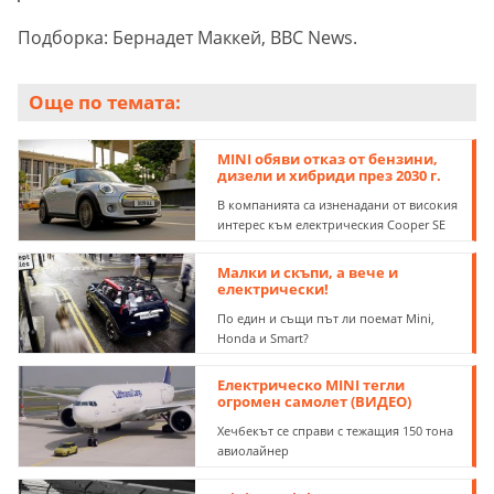
Подборка: Бернадет Маккей, BBC News.
Още по темата:
MINI обяви отказ от бензини,
дизели и хибриди през 2030 г.
В компанията са изненадани от високия
интерес към електрическия Cooper SE
Малки и скъпи, а вече и
електрически!
По един и същи път ли поемат Mini,
Honda и Smart?
Електрическо MINI тегли
огромен самолет (ВИДЕО)
Хечбекът се справи с тежащия 150 тона
авиолайнер