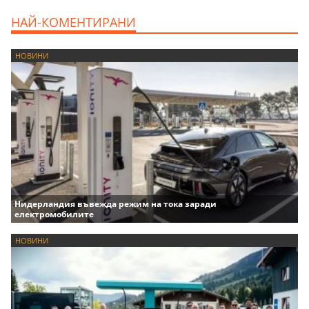
НАЙ-КОМЕНТИРАНИ
НОВИНИ
Нидерландия въвежда режим на тока заради
електромобилите
НОВИНИ