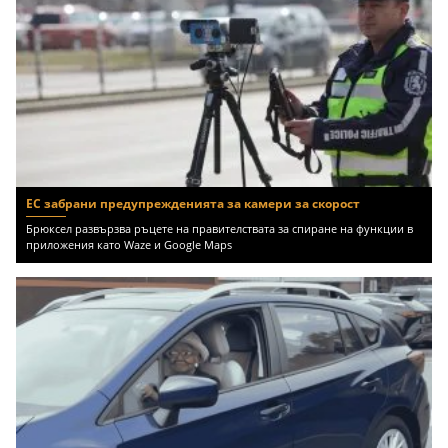
ЕС забрани предупрежденията за камери за скорост
Брюксел развързва ръцете на правителствата за спиране на функции в
приложения като Waze и Google Maps